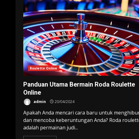
Roulette Online
Panduan Utama Bermain Roda Roulette
Online
admin
20/04/2024
Apakah Anda mencari cara baru untuk menghibur 
dan mencoba keberuntungan Anda? Roda roulett
adalah permainan judi...