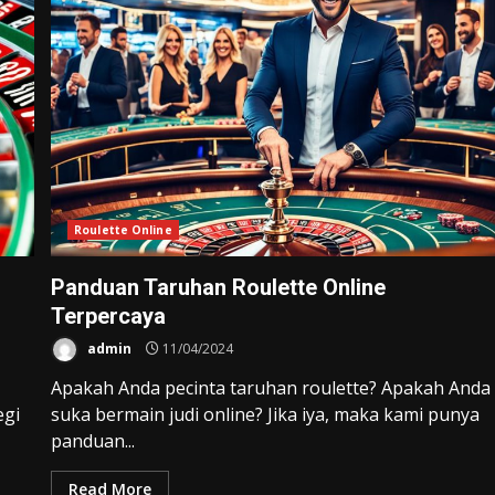
Roulette Online
Panduan Taruhan Roulette Online
Terpercaya
admin
11/04/2024
Apakah Anda pecinta taruhan roulette? Apakah Anda
egi
suka bermain judi online? Jika iya, maka kami punya
panduan...
Read More