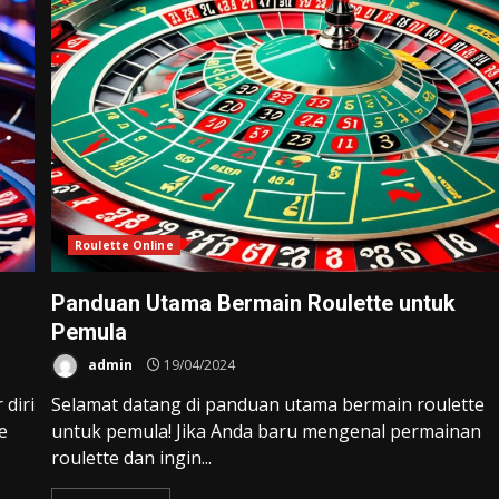
Roulette Online
Panduan Utama Bermain Roulette untuk
Pemula
admin
19/04/2024
diri
Selamat datang di panduan utama bermain roulette
e
untuk pemula! Jika Anda baru mengenal permainan
roulette dan ingin...