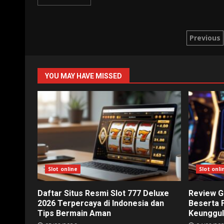
Post
Previous
pagin
YOU MAY HAVE MISSED
Slot online
Slot onli
Daftar Situs Resmi Slot 777 Deluxe
Review G
2026 Terpercaya di Indonesia dan
Beserta 
Tips Bermain Aman
Keunggu