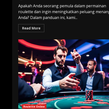
Apakah Anda seorang pemula dalam permainan
roulette dan ingin meningkatkan peluang menan
Anda? Dalam panduan ini, kami...
Read More
Roulette Online