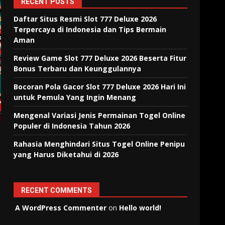
RECENT POSTS
Daftar Situs Resmi Slot 777 Deluxe 2026
Terpercaya di Indonesia dan Tips Bermain
Aman
Review Game Slot 777 Deluxe 2026 Beserta Fitur
Bonus Terbaru dan Keunggulannya
Bocoran Pola Gacor Slot 777 Deluxe 2026 Hari Ini
untuk Pemula Yang Ingin Menang
Mengenal Variasi Jenis Permainan Togel Online
Populer di Indonesia Tahun 2026
Rahasia Menghindari Situs Togel Online Penipu
yang Harus Diketahui di 2026
RECENT COMMENTS
A WordPress Commenter
on
Hello world!