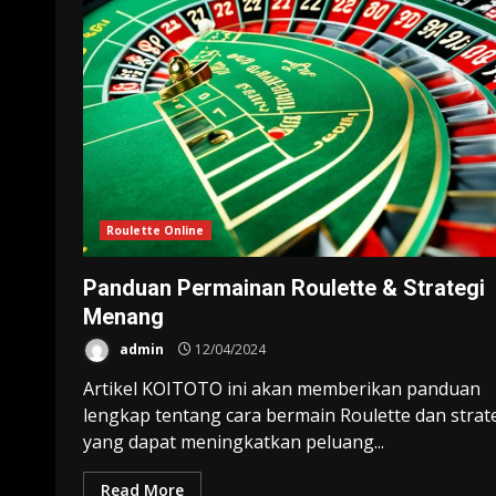
Roulette Online
Panduan Permainan Roulette & Strategi
Menang
admin
12/04/2024
Artikel KOITOTO ini akan memberikan panduan
lengkap tentang cara bermain Roulette dan strat
yang dapat meningkatkan peluang...
Read More