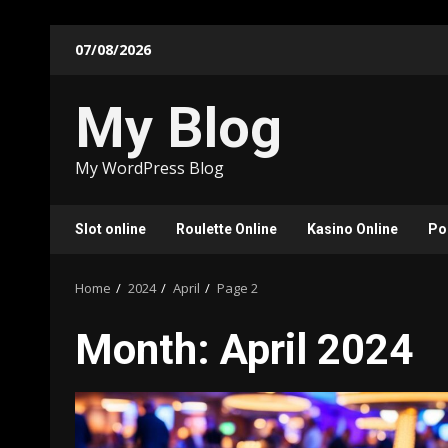
Skip
07/08/2026
to
content
My Blog
My WordPress Blog
Slot online
Roulette Online
Kasino Online
Po
Home
2024
April
Page 2
Month:
April 2024