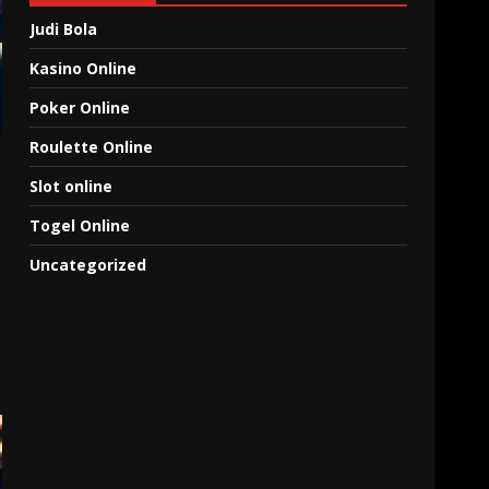
Judi Bola
Kasino Online
Poker Online
Roulette Online
Slot online
Togel Online
Uncategorized