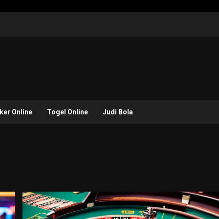
ker Online
Togel Online
Judi Bola