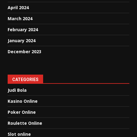
April 2024
March 2024
February 2024
January 2024
December 2023
CATEGORIES
Judi Bola
Kasino Online
Poker Online
Roulette Online
Slot online