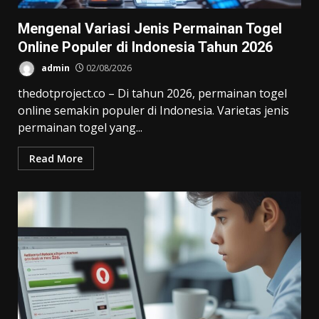
Mengenal Variasi Jenis Permainan Togel
Online Populer di Indonesia Tahun 2026
admin
02/08/2026
thedotproject.co – Di tahun 2026, permainan togel
online semakin populer di Indonesia. Varietas jenis
permainan togel yang...
Read More