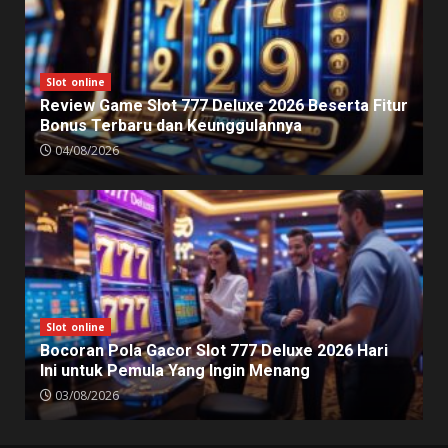
Slot online
Review Game Slot 777 Deluxe 2026 Beserta Fitur
Bonus Terbaru dan Keunggulannya
04/08/2026
Slot online
Bocoran Pola Gacor Slot 777 Deluxe 2026 Hari
Ini untuk Pemula Yang Ingin Menang
03/08/2026