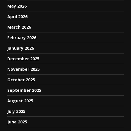
May 2026
April 2026
March 2026
February 2026
January 2026
December 2025
November 2025
October 2025
September 2025
August 2025
July 2025
June 2025