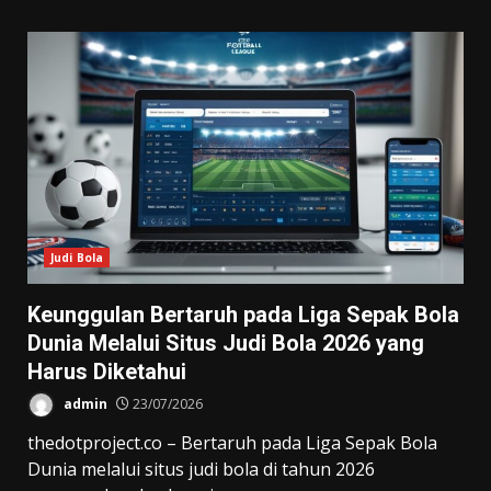
Judi Bola
Keunggulan Bertaruh pada Liga Sepak Bola
Dunia Melalui Situs Judi Bola 2026 yang
Harus Diketahui
admin
23/07/2026
thedotproject.co – Bertaruh pada Liga Sepak Bola
Dunia melalui situs judi bola di tahun 2026