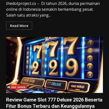
thedotproject.co – Di tahun 2026, dunia permainan
online di Indonesia semakin berkembang pesat.
Salah satu atraksi yang...
Read More
Slot online
Review Game Slot 777 Deluxe 2026 Beserta
Fitur Bonus Terbaru dan Keunggulannya