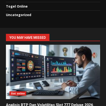
Togel Online
Uncategorized
YOU MAY HAVE MISSED
Slot online
Analisis RTP Dan Volatilitas Slot 777 Deluxe 2026