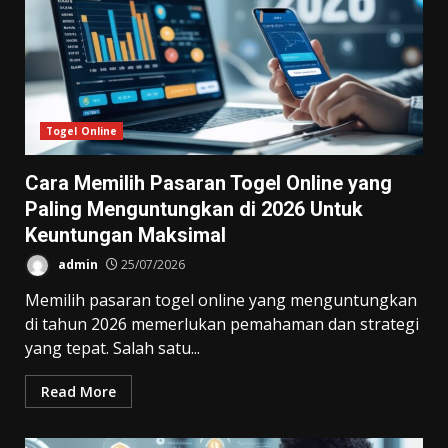
Togel Online
Cara Memilih Pasaran Togel Online yang
Paling Menguntungkan di 2026 Untuk
Keuntungan Maksimal
admin
25/07/2026
Memilih pasaran togel online yang menguntungkan
di tahun 2026 memerlukan pemahaman dan strategi
yang tepat. Salah satu...
Read More