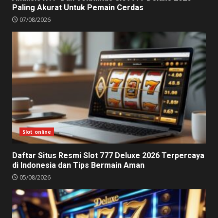
Paling Akurat Untuk Pemain Cerdas
07/08/2026
Slot online
Daftar Situs Resmi Slot 777 Deluxe 2026 Terpercaya
di Indonesia dan Tips Bermain Aman
05/08/2026