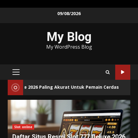
Skip
09/08/2026
to
content
My Blog
My WordPress Blog
PRIMARY
MENU
2
26 Paling Akurat Untuk Pemain Cerdas
Daftar Sit
Slot online
Daftar Situs Resmi Slot 777 Deluxe 2026