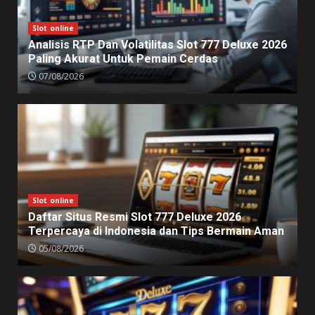
Slot online
Analisis RTP Dan Volatilitas Slot 777 Deluxe 2026
Paling Akurat Untuk Pemain Cerdas
07/08/2026
Slot online
Daftar Situs Resmi Slot 777 Deluxe 2026
Terpercaya di Indonesia dan Tips Bermain Aman
05/08/2026