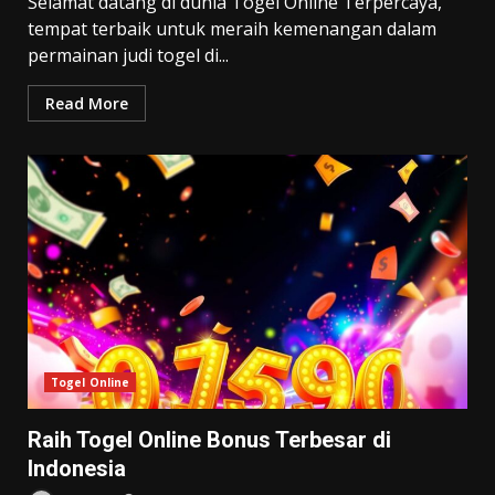
Selamat datang di dunia Togel Online Terpercaya,
tempat terbaik untuk meraih kemenangan dalam
permainan judi togel di...
Read More
Togel Online
Raih Togel Online Bonus Terbesar di
Indonesia