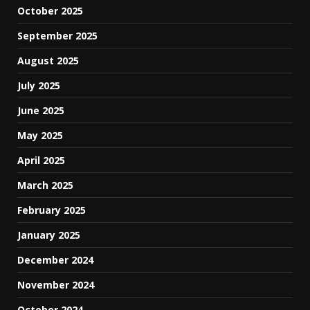
October 2025
September 2025
August 2025
July 2025
June 2025
May 2025
April 2025
March 2025
February 2025
January 2025
December 2024
November 2024
October 2024