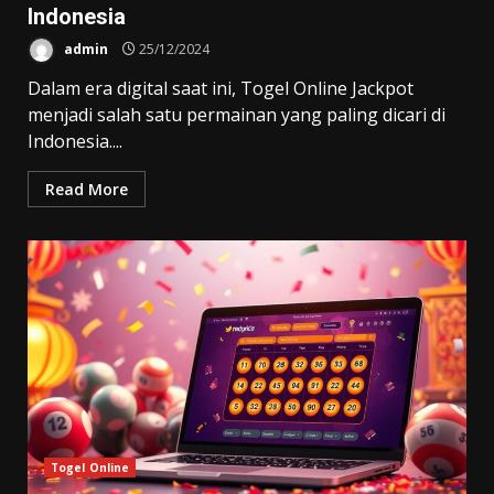
Indonesia
admin
25/12/2024
Dalam era digital saat ini, Togel Online Jackpot
menjadi salah satu permainan yang paling dicari di
Indonesia....
Read More
Togel Online