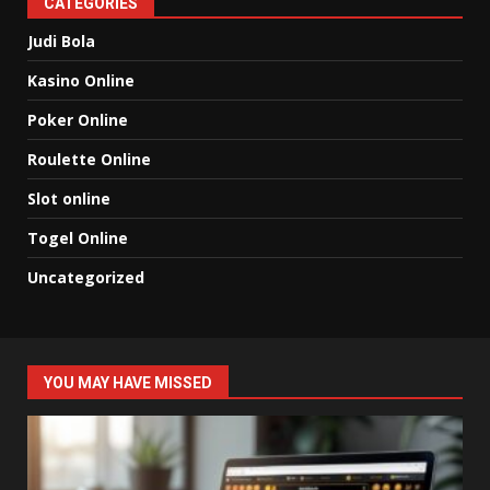
CATEGORIES
Judi Bola
Kasino Online
Poker Online
Roulette Online
Slot online
Togel Online
Uncategorized
YOU MAY HAVE MISSED