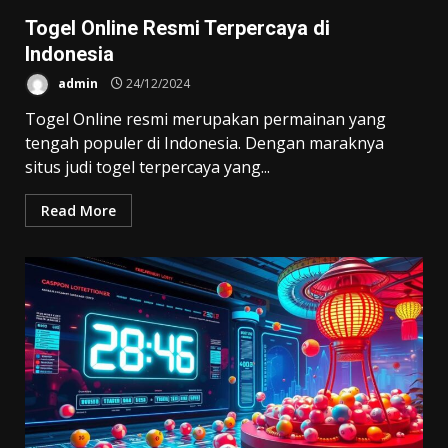
Togel Online Resmi Terpercaya di
Indonesia
admin
24/12/2024
Togel Online resmi merupakan permainan yang
tengah populer di Indonesia. Dengan maraknya
situs judi togel terpercaya yang...
Read More