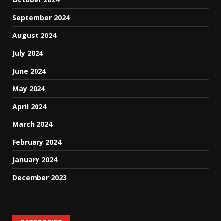
September 2024
August 2024
July 2024
June 2024
May 2024
April 2024
March 2024
February 2024
January 2024
December 2023