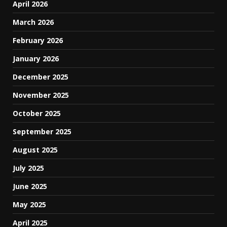
April 2026
March 2026
February 2026
January 2026
December 2025
November 2025
October 2025
September 2025
August 2025
July 2025
June 2025
May 2025
April 2025