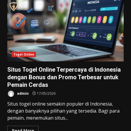
Togel Online
Situs Togel Online Terpercaya di Indonesia
dengan Bonus dan Promo Terbesar untuk
Pemain Cerdas
admin
17/05/2026
Situs togel online semakin populer di Indonesia,
dengan banyaknya pilihan yang tersedia. Bagi para
pemain, menemukan situs...
Read More