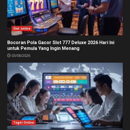
Slot online
Bocoran Pola Gacor Slot 777 Deluxe 2026 Hari Ini
untuk Pemula Yang Ingin Menang
03/08/2026
Togel Online