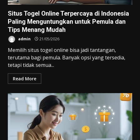
Situs Togel Online Terpercaya di Indonesia
Paling Menguntungkan untuk Pemula dan
Tips Menang Mudah
admin
21/05/2026
Memilih situs togel online bisa jadi tantangan,
terutama bagi pemula. Banyak opsi yang tersedia,
tetapi tidak semua...
Read More