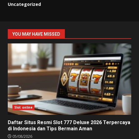
Uncategorized
YOU MAY HAVE MISSED
Slot online
Daftar Situs Resmi Slot 777 Deluxe 2026 Terpercaya
di Indonesia dan Tips Bermain Aman
05/08/2026