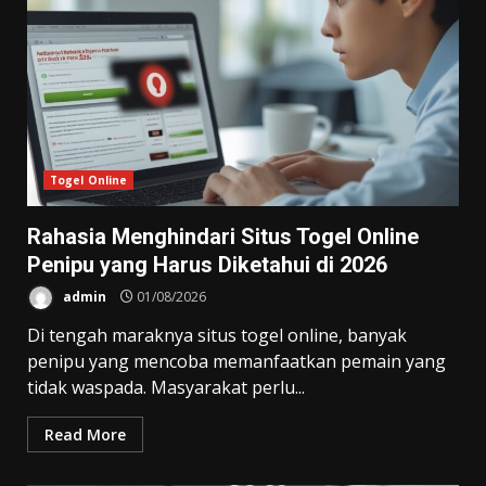
Togel Online
Rahasia Menghindari Situs Togel Online
Penipu yang Harus Diketahui di 2026
admin
01/08/2026
Di tengah maraknya situs togel online, banyak
penipu yang mencoba memanfaatkan pemain yang
tidak waspada. Masyarakat perlu...
Read More