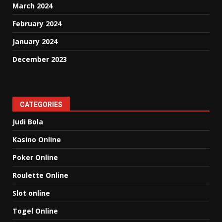
March 2024
February 2024
January 2024
December 2023
CATEGORIES
Judi Bola
Kasino Online
Poker Online
Roulette Online
Slot online
Togel Online