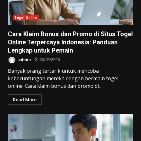
Togel Online
Cara Klaim Bonus dan Promo di Situs Togel
Online Terpercaya Indonesia: Panduan
Lengkap untuk Pemain
admin
20/05/2026
Banyak orang tertarik untuk mencoba
keberuntungan mereka dengan bermain togel
online. Cara klaim bonus dan promo di...
Read More