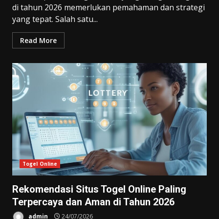
di tahun 2026 memerlukan pemahaman dan strategi
yang tepat. Salah satu...
Read More
Togel Online
Rekomendasi Situs Togel Online Paling
Terpercaya dan Aman di Tahun 2026
admin
24/07/2026