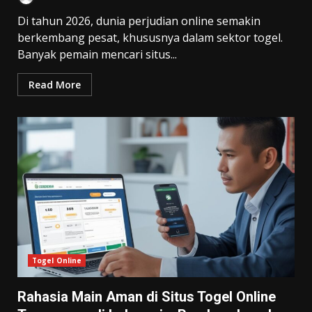
Di tahun 2026, dunia perjudian online semakin
berkembang pesat, khususnya dalam sektor togel.
Banyak pemain mencari situs...
Read More
Togel Online
Rahasia Main Aman di Situs Togel Online