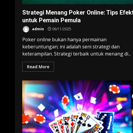
Strategi Menang Poker Online: Tips Efekt
untuk Pemain Pemula
admin
06/11/2025
Poker online bukan hanya permainan
keberuntungan; ini adalah seni strategi dan
keterampilan. Strategi terbaik untuk menang di...
Read More