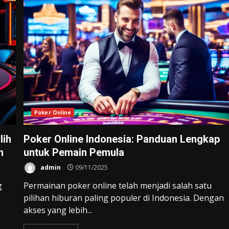
Poker Online
lih
Poker Online Indonesia: Panduan Lengkap
n
untuk Pemain Pemula
admin
09/11/2025
g
Permainan poker online telah menjadi salah satu
pilihan hiburan paling populer di Indonesia. Dengan
akses yang lebih...