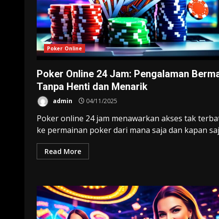
Poker Online
Poker Online 24 Jam: Pengalaman Berma
Tanpa Henti dan Menarik
admin
04/11/2025
Poker online 24 jam menawarkan akses tak terba
ke permainan poker dari mana saja dan kapan saja.
Read More