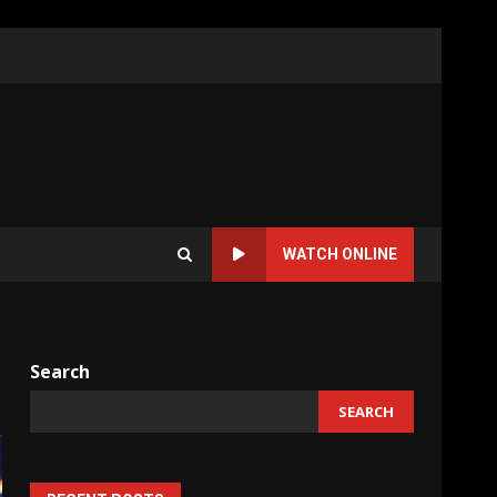
WATCH ONLINE
Search
SEARCH