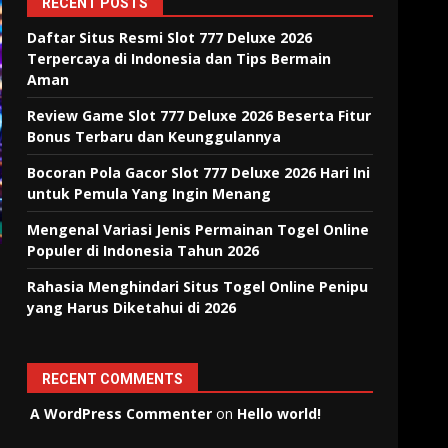
RECENT POSTS
Daftar Situs Resmi Slot 777 Deluxe 2026
Terpercaya di Indonesia dan Tips Bermain
Aman
Review Game Slot 777 Deluxe 2026 Beserta Fitur
Bonus Terbaru dan Keunggulannya
Bocoran Pola Gacor Slot 777 Deluxe 2026 Hari Ini
untuk Pemula Yang Ingin Menang
Mengenal Variasi Jenis Permainan Togel Online
Populer di Indonesia Tahun 2026
Rahasia Menghindari Situs Togel Online Penipu
yang Harus Diketahui di 2026
RECENT COMMENTS
A WordPress Commenter
on
Hello world!