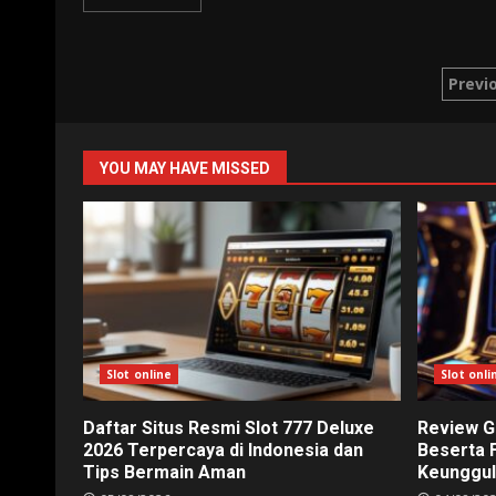
Pos
Previ
pag
YOU MAY HAVE MISSED
Slot online
Slot onli
Daftar Situs Resmi Slot 777 Deluxe
Review G
2026 Terpercaya di Indonesia dan
Beserta 
Tips Bermain Aman
Keunggu