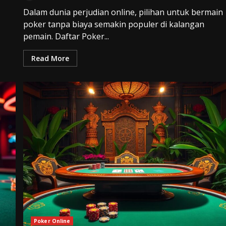
Dalam dunia perjudian online, pilihan untuk bermain
poker tanpa biaya semakin populer di kalangan
pemain. Daftar Poker...
Read More
Poker Online