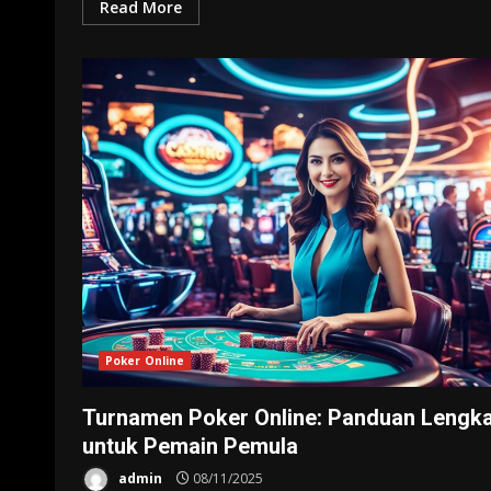
Read More
Poker Online
Turnamen Poker Online: Panduan Lengk
untuk Pemain Pemula
admin
08/11/2025