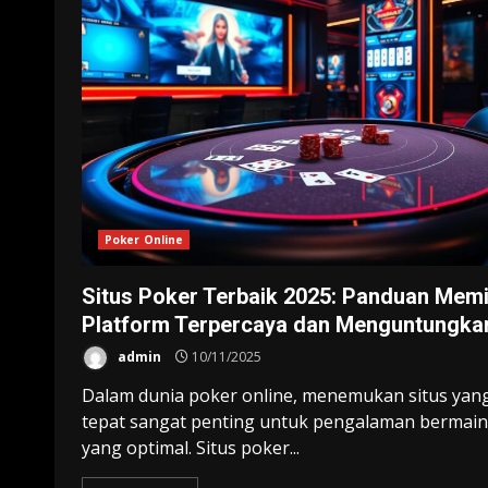
Poker Online
Situs Poker Terbaik 2025: Panduan Memi
Platform Terpercaya dan Menguntungka
admin
10/11/2025
Dalam dunia poker online, menemukan situs yan
tepat sangat penting untuk pengalaman bermain
yang optimal. Situs poker...