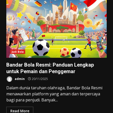
Judi Bola
Bandar Bola Resmi: Panduan Lengkap
untuk Pemain dan Penggemar
admin
20/11/2025
Dalam dunia taruhan olahraga, Bandar Bola Resmi
menawarkan platform yang aman dan terpercaya
bagi para penjudi. Banyak...
Read More