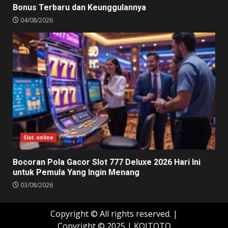
Bonus Terbaru dan Keunggulannya
04/08/2026
Slot online
Bocoran Pola Gacor Slot 777 Deluxe 2026 Hari Ini
untuk Pemula Yang Ingin Menang
03/08/2026
Copyright © All rights reserved.
|
Copyright © 2025 |
KOITOTO