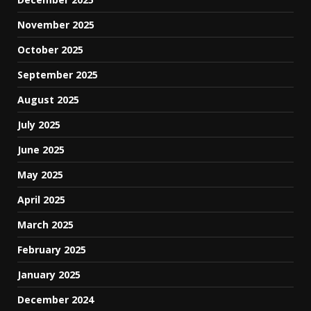
November 2025
October 2025
September 2025
August 2025
July 2025
June 2025
May 2025
April 2025
March 2025
February 2025
January 2025
December 2024