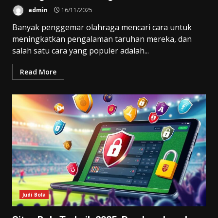
admin
16/11/2025
Banyak penggemar olahraga mencari cara untuk
meningkatkan pengalaman taruhan mereka, dan
salah satu cara yang populer adalah...
Read More
Judi Bola