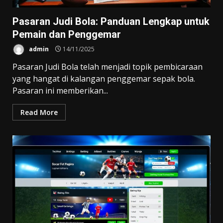
Pasaran Judi Bola: Panduan Lengkap untuk
Pemain dan Penggemar
admin
14/11/2025
Pasaran Judi Bola telah menjadi topik pembicaraan
yang hangat di kalangan penggemar sepak bola.
Pasaran ini memberikan...
Read More