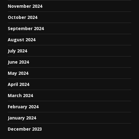
November 2024
October 2024
September 2024
August 2024
July 2024
June 2024
May 2024
April 2024
March 2024
February 2024
January 2024
December 2023