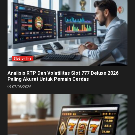
Slot online
Analisis RTP Dan Volatilitas Slot 777 Deluxe 2026
Paling Akurat Untuk Pemain Cerdas
07/08/2026