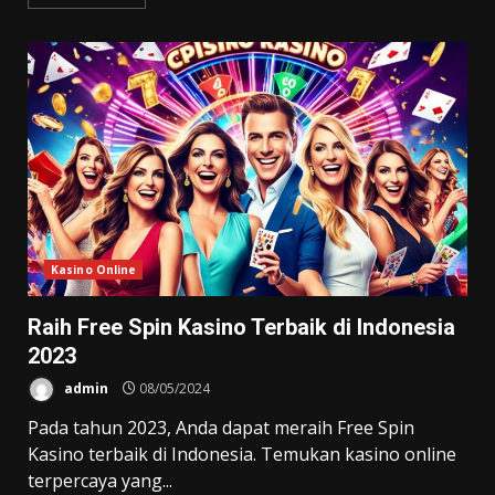
Kasino Online
Raih Free Spin Kasino Terbaik di Indonesia
2023
admin
08/05/2024
Pada tahun 2023, Anda dapat meraih Free Spin
Kasino terbaik di Indonesia. Temukan kasino online
terpercaya yang...