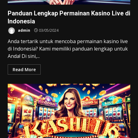
Panduan Lengkap Permainan Kasino Live di
Indonesia
admin
03/05/2024
Anda tertarik untuk mencoba permainan kasino live
di Indonesia? Kami memiliki panduan lengkap untuk
Anda! Di sini,...
Read More