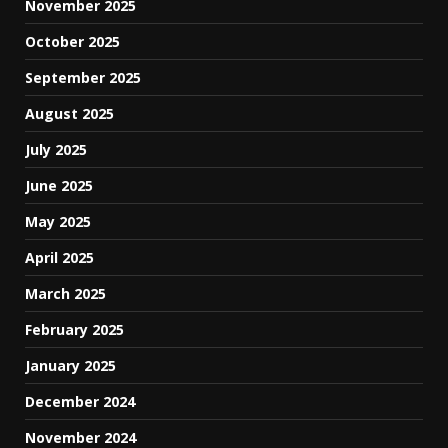
November 2025
October 2025
September 2025
August 2025
July 2025
June 2025
May 2025
April 2025
March 2025
February 2025
January 2025
December 2024
November 2024