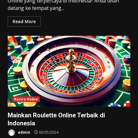
Online yang terpercaya di Indonesia? Anda telah
datang ke tempat yang...
Read More
Kasino Online
Mainkan Roulette Online Terbaik di
Indonesia
admin
06/05/2024