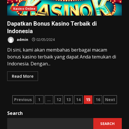
Kasino Online
Dapatkan Bonus Kasino Terbaik di
Indonesia
admin
02/05/2024
Di sini, kami akan membahas berbagai macam
bonus kasino terbaik yang dapat Anda temukan di
Indonesia. Dengan...
Read More
Posts
Previous
1
…
12
13
14
15
16
Next
pagination
Search
SEARCH