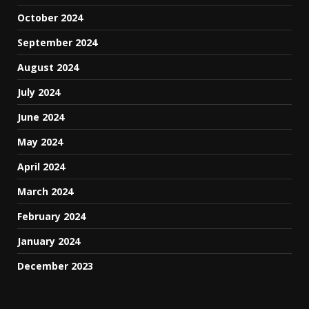
October 2024
September 2024
August 2024
July 2024
June 2024
May 2024
April 2024
March 2024
February 2024
January 2024
December 2023