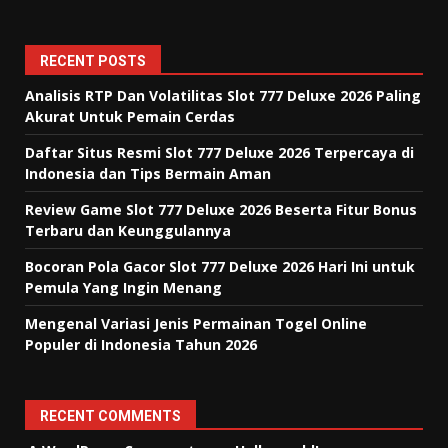
RECENT POSTS
Analisis RTP Dan Volatilitas Slot 777 Deluxe 2026 Paling
Akurat Untuk Pemain Cerdas
Daftar Situs Resmi Slot 777 Deluxe 2026 Terpercaya di
Indonesia dan Tips Bermain Aman
Review Game Slot 777 Deluxe 2026 Beserta Fitur Bonus
Terbaru dan Keunggulannya
Bocoran Pola Gacor Slot 777 Deluxe 2026 Hari Ini untuk
Pemula Yang Ingin Menang
Mengenal Variasi Jenis Permainan Togel Online
Populer di Indonesia Tahun 2026
RECENT COMMENTS