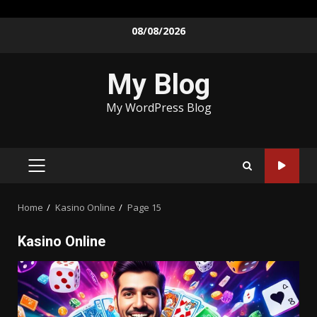
Skip
08/08/2026
to
content
My Blog
My WordPress Blog
PRIMARY
MENU
Home
Kasino Online
Page 15
Kasino Online