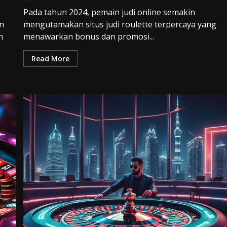
Pada tahun 2024, pemain judi online semakin
n
mengutamakan situs judi roulette terpercaya yang
n
menawarkan bonus dan promosi...
Read More