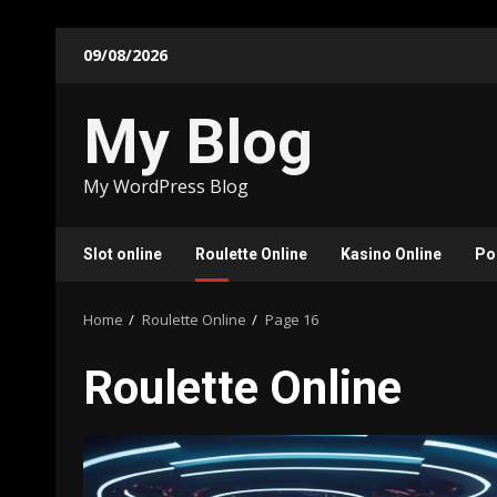
Skip
09/08/2026
to
content
My Blog
My WordPress Blog
Slot online
Roulette Online
Kasino Online
Po
Home
Roulette Online
Page 16
Roulette Online