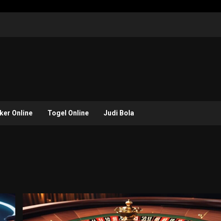
ker Online
Togel Online
Judi Bola