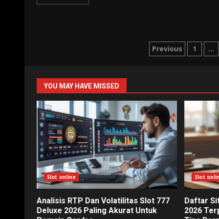
Posts
Previous
1
…
paginatio
YOU MAY HAVE MISSED
Slot online
Slot onli
Analisis RTP Dan Volatilitas Slot 777
Daftar Si
Deluxe 2026 Paling Akurat Untuk
2026 Ter