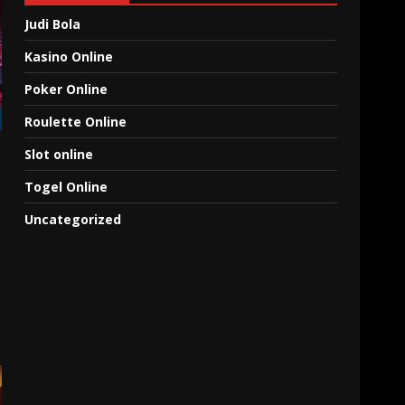
Judi Bola
Kasino Online
Poker Online
Roulette Online
Slot online
Togel Online
Uncategorized