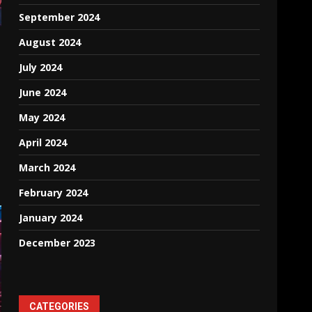
September 2024
August 2024
July 2024
June 2024
May 2024
.
April 2024
March 2024
February 2024
January 2024
December 2023
CATEGORIES