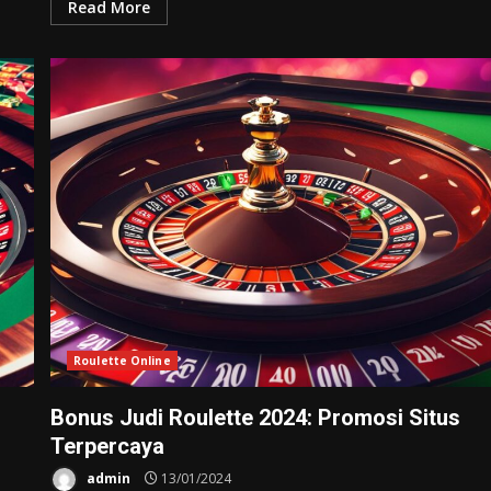
Read More
Roulette Online
Bonus Judi Roulette 2024: Promosi Situs
Terpercaya
admin
13/01/2024