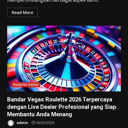
mempertimbangkan berbagai aspek demi...
Read More
Roulette Online
Bandar Vegas Roulette 2026 Terpercaya
dengan Live Dealer Profesional yang Siap
Membantu Anda Menang
admin
06/02/2026