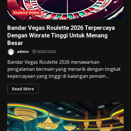
Roulette Online
Bandar Vegas Roulette 2026 Terpercaya
Dengan Winrate Tinggi Untuk Menang
Besar
admin
03/02/2026
Bandar Vegas Roulette 2026 menawarkan
pengalaman bermain yang menarik dengan tingkat
kepercayaan yang tinggi di kalangan pemain....
Read More