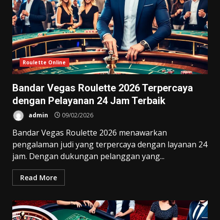
Roulette Online
Bandar Vegas Roulette 2026 Terpercaya
dengan Pelayanan 24 Jam Terbaik
admin
09/02/2026
Bandar Vegas Roulette 2026 menawarkan
pengalaman judi yang terpercaya dengan layanan 24
jam. Dengan dukungan pelanggan yang...
Read More