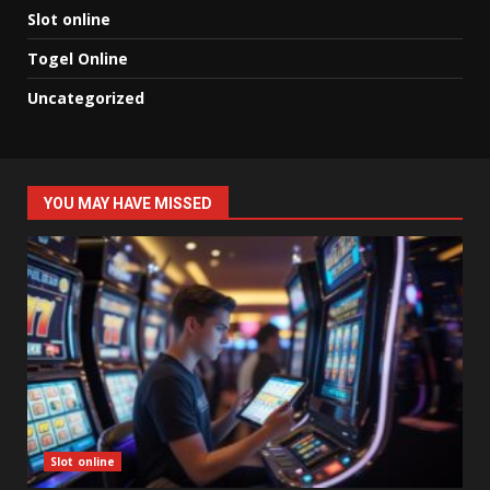
Slot online
Togel Online
Uncategorized
YOU MAY HAVE MISSED
Slot online