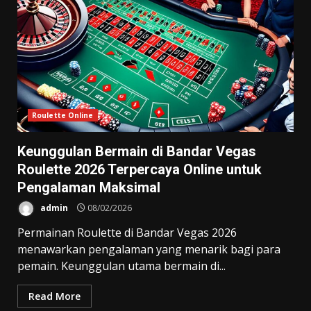
Roulette Online
Keunggulan Bermain di Bandar Vegas
Roulette 2026 Terpercaya Online untuk
Pengalaman Maksimal
admin
08/02/2026
Permainan Roulette di Bandar Vegas 2026
menawarkan pengalaman yang menarik bagi para
pemain. Keunggulan utama bermain di...
Read More