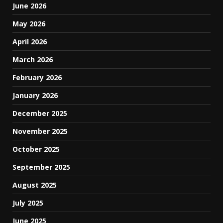
June 2026
May 2026
April 2026
March 2026
February 2026
January 2026
December 2025
November 2025
October 2025
September 2025
August 2025
July 2025
June 2025