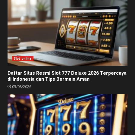
Slot online
Daftar Situs Resmi Slot 777 Deluxe 2026 Terpercaya
di Indonesia dan Tips Bermain Aman
05/08/2026