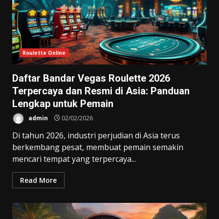
Roulette Online
Daftar Bandar Vegas Roulette 2026
Terpercaya dan Resmi di Asia: Panduan
Lengkap untuk Pemain
admin
02/02/2026
Di tahun 2026, industri perjudian di Asia terus
berkembang pesat, membuat pemain semakin
mencari tempat yang terpercaya...
Read More