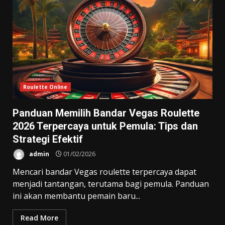
Roulette Online
Panduan Memilih Bandar Vegas Roulette
2026 Terpercaya untuk Pemula: Tips dan
Strategi Efektif
admin
01/02/2026
Mencari bandar Vegas roulette terpercaya dapat
menjadi tantangan, terutama bagi pemula. Panduan
ini akan membantu pemain baru...
Read More