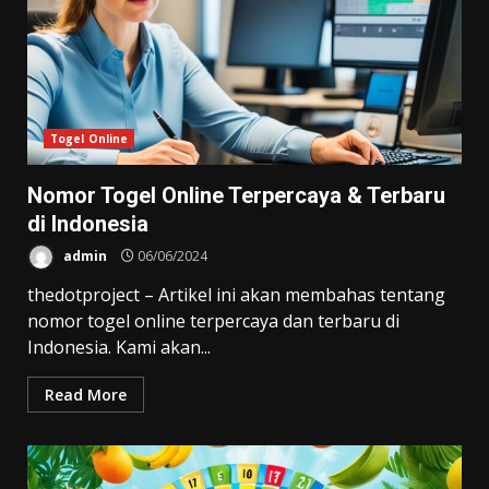
Togel Online
Nomor Togel Online Terpercaya & Terbaru
di Indonesia
admin
06/06/2024
thedotproject – Artikel ini akan membahas tentang
nomor togel online terpercaya dan terbaru di
Indonesia. Kami akan...
Read More