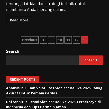
tentang kiat-kiat dan strategi terbaik untuk
membantu Anda menang dalam...
Read More
Posts
Previous
1
…
10
11
12
13
pagination
Search
SEARCH
RECENT POSTS
Analisis RTP Dan Volatilitas Slot 777 Deluxe 2026 Paling
Akurat Untuk Pemain Cerdas
Daftar Situs Resmi Slot 777 Deluxe 2026 Terpercaya di
Indonesia dan Tips Bermain Aman