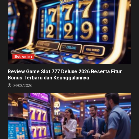
Slot online
Review Game Slot 777 Deluxe 2026 Beserta Fitur
Bonus Terbaru dan Keunggulannya
04/08/2026