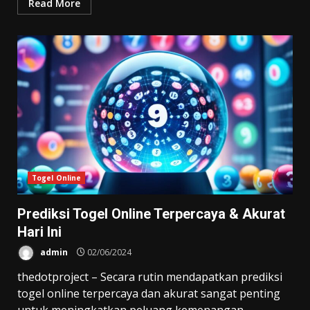
Read More
Togel Online
Prediksi Togel Online Terpercaya & Akurat
Hari Ini
admin
02/06/2024
thedotproject – Secara rutin mendapatkan prediksi
togel online terpercaya dan akurat sangat penting