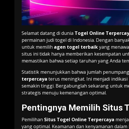
Selamat datang di dunia
Togel Online Terperca
permainan judi togel di Indonesia. Dengan banya
untuk memilih
agen togel terbaik
yang menawar
situs ini tidak hanya memberikan kesempatan un
memastikan bahwa setiap taruhan yang Anda tem
Statistik menunjukkan bahwa jumlah penumpang 
terpercaya
terus meningkat. Ini menjadi indikas
semakin tinggi. Bergabunglah sekarang untuk m
strategis menuju kemenangan optimal.
Pentingnya Memilih Situs T
Pemilihan
Situs Togel Online Terpercaya
menjad
yang optimal. Keamanan dan kenyamanan dalam b