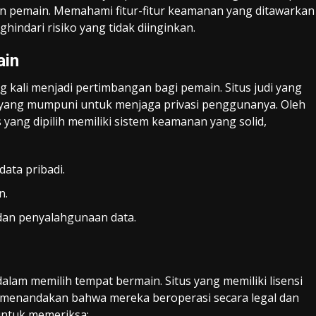
an pemain. Memahami fitur-fitur keamanan yang ditawarkan
indari risiko yang tidak diinginkan.
ain
g kali menjadi pertimbangan bagi pemain. Situs judi yang
 yang mumpuni untuk menjaga privasi penggunanya. Oleh
yang dipilih memiliki sistem keamanan yang solid,
ata pribadi.
n.
dan penyalahgunaan data.
alam memilih tempat bermain. Situs yang memiliki lisensi
n menandakan bahwa mereka beroperasi secara legal dan
untuk memeriksa: