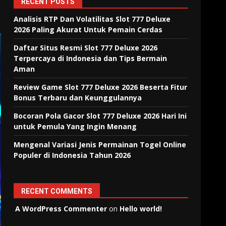
RECENT POSTS
Analisis RTP Dan Volatilitas Slot 777 Deluxe
2026 Paling Akurat Untuk Pemain Cerdas
Daftar Situs Resmi Slot 777 Deluxe 2026
Terpercaya di Indonesia dan Tips Bermain
Aman
Review Game Slot 777 Deluxe 2026 Beserta Fitur
Bonus Terbaru dan Keunggulannya
Bocoran Pola Gacor Slot 777 Deluxe 2026 Hari Ini
untuk Pemula Yang Ingin Menang
Mengenal Variasi Jenis Permainan Togel Online
Populer di Indonesia Tahun 2026
RECENT COMMENTS
A WordPress Commenter
on
Hello world!