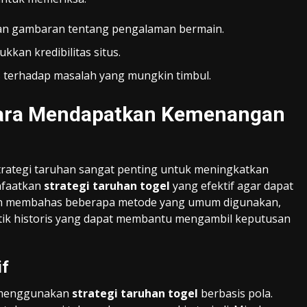
kan gambaran tentang pengalaman bermain.
kkan kredibilitas situs.
s terhadap masalah yang mungkin timbul.
 Cara Mendapatkan Kemenangan
trategi taruhan sangat penting untuk meningkatkan
nfaatkan
strategi taruhan togel
yang efektif agar dapat
 akan membahas beberapa metode yang umum digunakan,
istik historis yang dapat membantu mengambil keputusan
if
h menggunakan
strategi taruhan togel
berbasis pola.