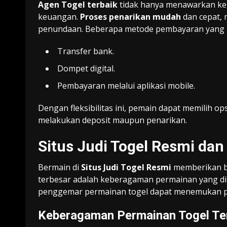
Agen Togel terbaik
tidak hanya menawarkan kem
keuangan.
Proses penarikan mudah
dan cepat,
penundaan. Beberapa metode pembayaran yang u
Transfer bank.
Dompet digital.
Pembayaran melalui aplikasi mobile.
Dengan fleksibilitas ini, pemain dapat memilih 
melakukan deposit maupun penarikan.
Situs Judi Togel Resmi da
Bermain di
Situs Judi Togel Resmi
memberikan ba
terbesar adalah keberagaman permainan yang dita
penggemar permainan togel dapat menemukan pil
Keberagaman Permainan Togel Te