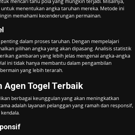
tuk mencari tahu pola yang mungkin terjadi. Misalnya,
s untuk menentukan angka taruhan mereka. Metode ini
g ingin memahami kecenderungan permainan.
el
 penting dalam proses taruhan. Dengan mempelajari
lkan pilihan angka yang akan dipasang. Analisis statistik
erikan gambaran yang lebih jelas mengenai angka-angka
 Hal ini tidak hanya membantu dalam pengambilan
bermain yang lebih terarah.
 Agen Togel Terbaik
kan berbagai keunggulan yang akan meningkatkan
tama adalah layanan pelanggan yang ramah dan responsif,
kendala.
ponsif