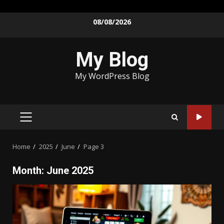
Skip
08/08/2026
to
content
My Blog
My WordPress Blog
PRIMARY
MENU
Home
2025
June
Page 3
Month:
June 2025