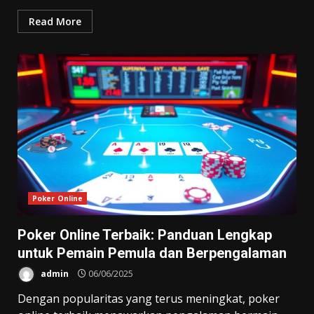
Read More
Poker Online
Poker Online Terbaik: Panduan Lengkap
untuk Pemain Pemula dan Berpengalaman
admin
06/06/2025
Dengan popularitas yang terus meningkat, poker