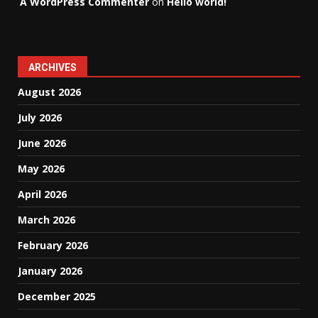
A WordPress Commenter
on
Hello world!
ARCHIVES
August 2026
July 2026
June 2026
May 2026
April 2026
March 2026
February 2026
January 2026
December 2025