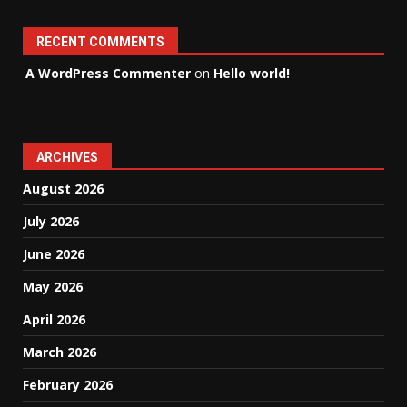
RECENT COMMENTS
A WordPress Commenter
on
Hello world!
ARCHIVES
August 2026
July 2026
June 2026
May 2026
April 2026
March 2026
February 2026