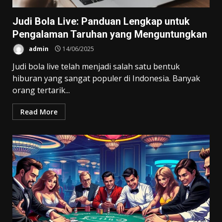
Judi Bola Live: Panduan Lengkap untuk
Pengalaman Taruhan yang Menguntungkan
admin
14/06/2025
Judi bola live telah menjadi salah satu bentuk
hiburan yang sangat populer di Indonesia. Banyak
orang tertarik...
Read More