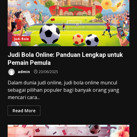
Judi Bola
Judi Bola Online: Panduan Lengkap untuk
Pemain Pemula
admin
20/06/2025
Dalam dunia judi online, judi bola online muncul
sebagai pilihan populer bagi banyak orang yang
mencari cara...
Read More