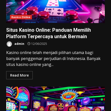
Kasino Online
Situs Kasino Online: Panduan Memilih
Platform Terpercaya untuk Bermain
admin
12/06/2025
Kasino online telah menjadi pilihan utama bagi
banyak penggemar perjudian di Indonesia. Banyak
situs kasino online yang...
Read More