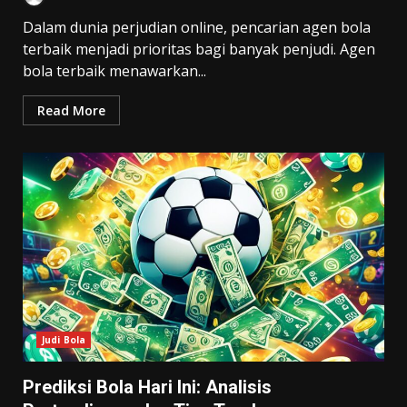
Dalam dunia perjudian online, pencarian agen bola
terbaik menjadi prioritas bagi banyak penjudi. Agen
bola terbaik menawarkan...
Read More
Judi Bola
Prediksi Bola Hari Ini: Analisis