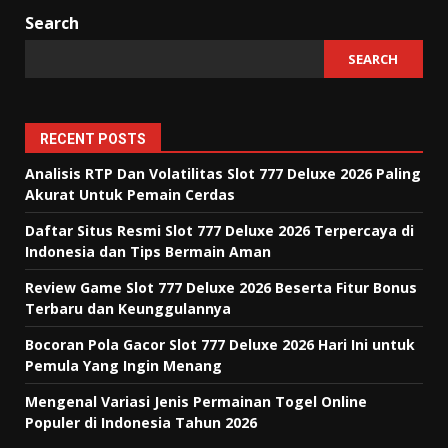
pagination
Search
SEARCH
RECENT POSTS
Analisis RTP Dan Volatilitas Slot 777 Deluxe 2026 Paling
Akurat Untuk Pemain Cerdas
Daftar Situs Resmi Slot 777 Deluxe 2026 Terpercaya di
Indonesia dan Tips Bermain Aman
Review Game Slot 777 Deluxe 2026 Beserta Fitur Bonus
Terbaru dan Keunggulannya
Bocoran Pola Gacor Slot 777 Deluxe 2026 Hari Ini untuk
Pemula Yang Ingin Menang
Mengenal Variasi Jenis Permainan Togel Online
Populer di Indonesia Tahun 2026