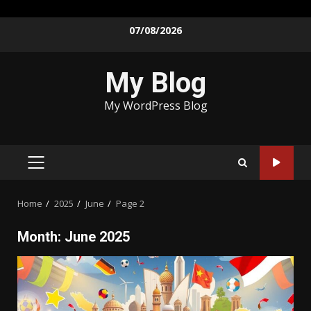
Skip
07/08/2026
to
content
My Blog
My WordPress Blog
PRIMARY
MENU
Home
2025
June
Page 2
Month:
June 2025