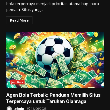
bola terpercaya menjadi prioritas utama bagi para
pemain. Situs yang...
Read More
Judi Bola
Agen Bola Terbaik: Panduan Memilih Situs
Terpercaya untuk Taruhan Olahraga
admin
16/06/2025