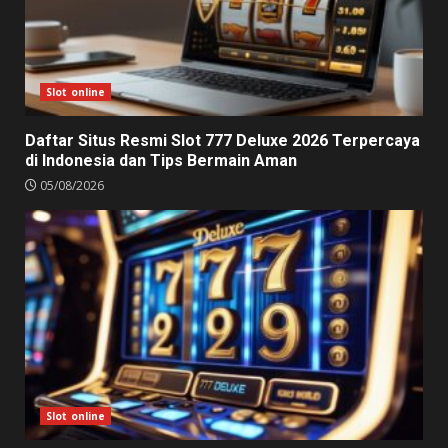
Slot online
Daftar Situs Resmi Slot 777 Deluxe 2026 Terpercaya
di Indonesia dan Tips Bermain Aman
05/08/2026
Slot online