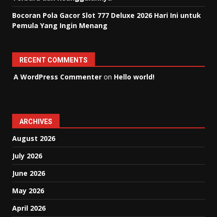
Bocoran Pola Gacor Slot 777 Deluxe 2026 Hari Ini untuk
Pemula Yang Ingin Menang
RECENT COMMENTS
A WordPress Commenter
on
Hello world!
ARCHIVES
August 2026
July 2026
June 2026
May 2026
April 2026