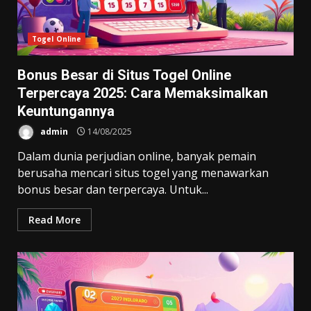
Togel Online
Bonus Besar di Situs Togel Online
Terpercaya 2025: Cara Memaksimalkan
Keuntungannya
admin
14/08/2025
Dalam dunia perjudian online, banyak pemain
berusaha mencari situs togel yang menawarkan
bonus besar dan terpercaya. Untuk...
Read More