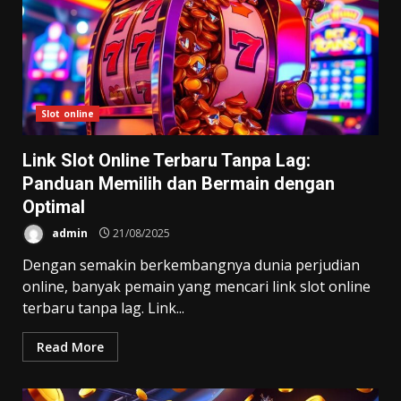
Slot online
Link Slot Online Terbaru Tanpa Lag:
Panduan Memilih dan Bermain dengan
Optimal
admin
21/08/2025
Dengan semakin berkembangnya dunia perjudian
online, banyak pemain yang mencari link slot online
terbaru tanpa lag. Link...
Read More