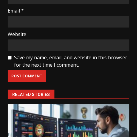
Email
*
Website
Save my name, email, and website in this browser
for the next time I comment.
RELATED STORIES