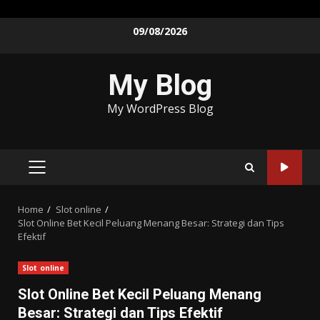
Skip
09/08/2026
to
content
My Blog
My WordPress Blog
PRIMARY
MENU
Home
Slot online
Slot Online Bet Kecil Peluang Menang Besar: Strategi dan Tips
Efektif
Slot online
Slot Online Bet Kecil Peluang Menang
Besar: Strategi dan Tips Efektif