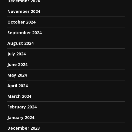
December 2024
November 2024
October 2024
September 2024
August 2024
July 2024
June 2024
May 2024
April 2024
March 2024
February 2024
January 2024
December 2023