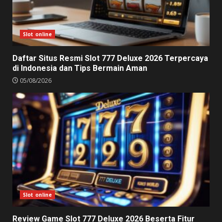
Slot online
Daftar Situs Resmi Slot 777 Deluxe 2026 Terpercaya
di Indonesia dan Tips Bermain Aman
05/08/2026
Slot online
Review Game Slot 777 Deluxe 2026 Beserta Fitur