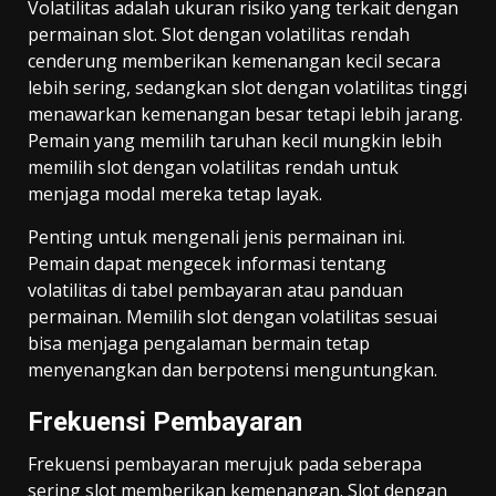
Volatilitas adalah ukuran risiko yang terkait dengan
permainan slot. Slot dengan volatilitas rendah
cenderung memberikan kemenangan kecil secara
lebih sering, sedangkan slot dengan volatilitas tinggi
menawarkan kemenangan besar tetapi lebih jarang.
Pemain yang memilih taruhan kecil mungkin lebih
memilih slot dengan volatilitas rendah untuk
menjaga modal mereka tetap layak.
Penting untuk mengenali jenis permainan ini.
Pemain dapat mengecek informasi tentang
volatilitas di tabel pembayaran atau panduan
permainan. Memilih slot dengan volatilitas sesuai
bisa menjaga pengalaman bermain tetap
menyenangkan dan berpotensi menguntungkan.
Frekuensi Pembayaran
Frekuensi pembayaran merujuk pada seberapa
sering slot memberikan kemenangan. Slot dengan