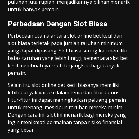
puluhan juta rupiah, menjadikannya pilihan menarik
untuk banyak pemain.
Perbedaan Dengan Slot Biasa
Perbedaan utama antara slot online bet kecil dan
slot biasa terletak pada jumlah taruhan minimum
yang dapat dipasang. Slot biasa sering kali memiliki
batas taruhan yang lebih tinggi, sementara slot bet
kecil membuatnya lebih terjangkau bagi banyak
pemain.
Selain itu, slot online bet kecil biasanya memiliki
lebih banyak variasi dalam tema dan fitur bonus.
Fitur-fitur ini dapat meningkatkan peluang pemain
untuk menang, meskipun taruhan mereka minim.
Dengan cara ini, slot ini menarik bagi mereka yang
ingin menikmati permainan tanpa risiko finansial
yang besar.