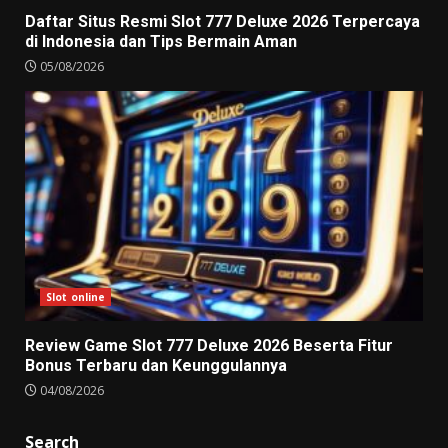
Daftar Situs Resmi Slot 777 Deluxe 2026 Terpercaya
di Indonesia dan Tips Bermain Aman
05/08/2026
Slot online
Review Game Slot 777 Deluxe 2026 Beserta Fitur
Bonus Terbaru dan Keunggulannya
04/08/2026
Search