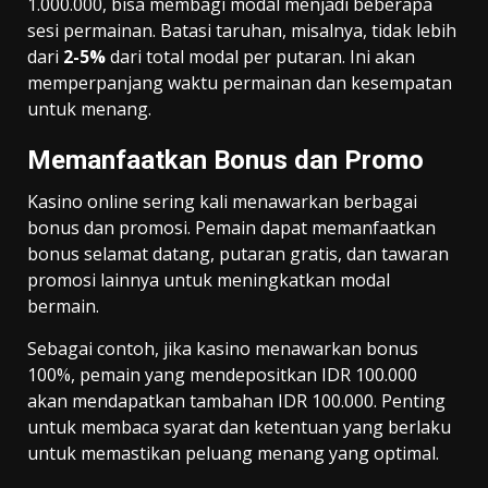
1.000.000, bisa membagi modal menjadi beberapa
sesi permainan. Batasi taruhan, misalnya, tidak lebih
dari
2-5%
dari total modal per putaran. Ini akan
memperpanjang waktu permainan dan kesempatan
untuk menang.
Memanfaatkan Bonus dan Promo
Kasino online sering kali menawarkan berbagai
bonus dan promosi. Pemain dapat memanfaatkan
bonus selamat datang, putaran gratis, dan tawaran
promosi lainnya untuk meningkatkan modal
bermain.
Sebagai contoh, jika kasino menawarkan bonus
100%, pemain yang mendepositkan IDR 100.000
akan mendapatkan tambahan IDR 100.000. Penting
untuk membaca syarat dan ketentuan yang berlaku
untuk memastikan peluang menang yang optimal.