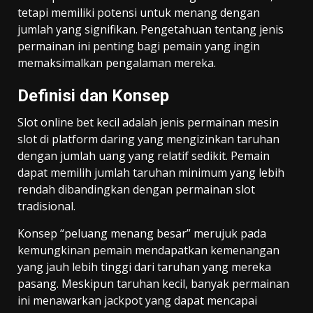
tetapi memiliki potensi untuk menang dengan
jumlah yang signifikan. Pengetahuan tentang jenis
permainan ini penting bagi pemain yang ingin
memaksimalkan pengalaman mereka.
Definisi dan Konsep
Slot online bet kecil adalah jenis permainan mesin
slot di platform daring yang mengizinkan taruhan
dengan jumlah uang yang relatif sedikit. Pemain
dapat memilih jumlah taruhan minimum yang lebih
rendah dibandingkan dengan permainan slot
tradisional.
Konsep “peluang menang besar” merujuk pada
kemungkinan pemain mendapatkan kemenangan
yang jauh lebih tinggi dari taruhan yang mereka
pasang. Meskipun taruhan kecil, banyak permainan
ini menawarkan jackpot yang dapat mencapai