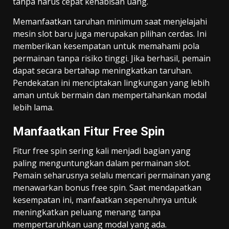
tanpa harus cepat kehabisan uang.
Memanfaatkan taruhan minimum saat menjelajahi
mesin slot baru juga merupakan pilihan cerdas. Ini
memberikan kesempatan untuk memahami pola
permainan tanpa risiko tinggi. Jika berhasil, pemain
dapat secara bertahap meningkatkan taruhan.
Pendekatan ini menciptakan lingkungan yang lebih
aman untuk bermain dan mempertahankan modal
lebih lama.
Manfaatkan Fitur Free Spin
Fitur free spin sering kali menjadi bagian yang
paling menguntungkan dalam permainan slot.
Pemain seharusnya selalu mencari permainan yang
menawarkan bonus free spin. Saat mendapatkan
kesempatan ini, manfaatkan sepenuhnya untuk
meningkatkan peluang menang tanpa
mempertaruhkan uang modal yang ada.