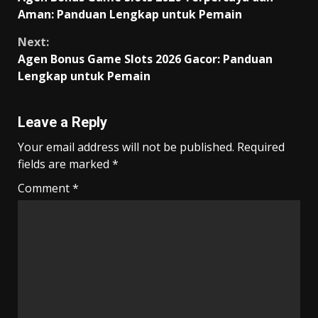
Reading
Aman: Panduan Lengkap untuk Pemain
Next:
Agen Bonus Game Slots 2026 Gacor: Panduan
Lengkap untuk Pemain
Leave a Reply
Your email address will not be published.
Required
fields are marked
*
Comment
*