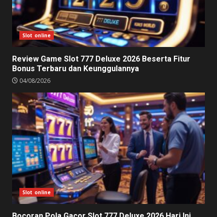
Slot online
Review Game Slot 777 Deluxe 2026 Beserta Fitur
Bonus Terbaru dan Keunggulannya
04/08/2026
Slot online
Bocoran Pola Gacor Slot 777 Deluxe 2026 Hari Ini