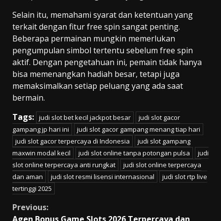
Selain itu, memahami syarat dan ketentuan yang
terkait dengan fitur free spin sangat penting.
Beberapa permainan mungkin memerlukan
pengumpulan simbol tertentu sebelum free spin
aktif. Dengan pengetahuan ini, pemain tidak hanya
bisa memenangkan hadiah besar, tetapi juga
memaksimalkan setiap peluang yang ada saat
bermain.
Tags:
judi slot bet kecil jackpot besar
judi slot gacor
gampang jp hari ini
judi slot gacor gampang menang tiap hari
judi slot gacor terpercaya di Indonesia
judi slot gampang
maxwin modal kecil
judi slot online tanpa potongan pulsa
judi
slot online terpercaya anti rungkat
judi slot online terpercaya
dan aman
judi slot resmi lisensi internasional
judi slot rtp live
tertinggi 2025
Continue
Previous:
Agen Bonus Game Slots 2026 Terpercaya dan