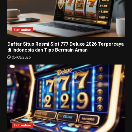
Slot online
Daftar Situs Resmi Slot 777 Deluxe 2026 Terpercaya
di Indonesia dan Tips Bermain Aman
05/08/2026
Slot online