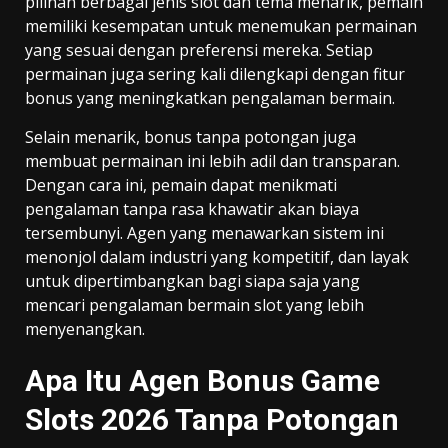
pilihan berbagai jenis slot dan tema menarik, pemain
memiliki kesempatan untuk menemukan permainan
yang sesuai dengan preferensi mereka. Setiap
permainan juga sering kali dilengkapi dengan fitur
bonus yang meningkatkan pengalaman bermain.
Selain menarik, bonus tanpa potongan juga
membuat permainan ini lebih adil dan transparan.
Dengan cara ini, pemain dapat menikmati
pengalaman tanpa rasa khawatir akan biaya
tersembunyi. Agen yang menawarkan sistem ini
menonjol dalam industri yang kompetitif, dan layak
untuk dipertimbangkan bagi siapa saja yang
mencari pengalaman bermain slot yang lebih
menyenangkan.
Apa Itu Agen Bonus Game
Slots 2026 Tanpa Potongan