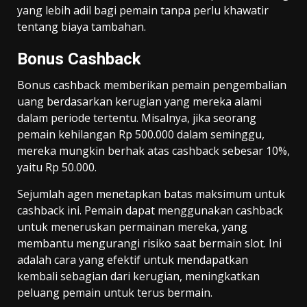
yang lebih adil bagi pemain tanpa perlu khawatir
tentang biaya tambahan.
Bonus Cashback
Bonus cashback memberikan pemain pengembalian
uang berdasarkan kerugian yang mereka alami
dalam periode tertentu. Misalnya, jika seorang
pemain kehilangan Rp 500.000 dalam seminggu,
mereka mungkin berhak atas cashback sebesar 10%,
yaitu Rp 50.000.
Sejumlah agen menetapkan batas maksimum untuk
cashback ini. Pemain dapat menggunakan cashback
untuk meneruskan permainan mereka, yang
membantu mengurangi risiko saat bermain slot. Ini
adalah cara yang efektif untuk mendapatkan
kembali sebagian dari kerugian, meningkatkan
peluang pemain untuk terus bermain.