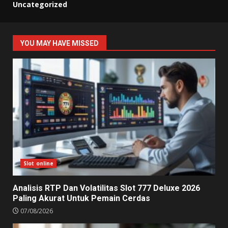
Uncategorized
YOU MAY HAVE MISSED
Slot online
Analisis RTP Dan Volatilitas Slot 777 Deluxe 2026
Paling Akurat Untuk Pemain Cerdas
07/08/2026