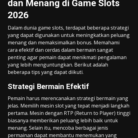
dan Menang di Game Slots
2026
Dalam dunia game slots, terdapat beberapa strategi
yang dapat digunakan untuk meningkatkan peluang
menang dan memaksimalkan bonus. Memahami
cara efektif dan cerdas dalam bermain sangat
penting agar pemain dapat menikmati pengalaman
yang lebih menguntungkan. Berikut adalah
beberapa tips yang dapat diikuti.
Strategi Bermain Efektif
Pemain harus merencanakan strategi bermain yang
jelas. Memilih mesin slot yang tepat menjadi langkah
pertama. Mesin dengan RTP (Return to Player) tinggi
biasanya memberikan peluang lebih baik untuk
menang. Selain itu, mencoba berbagai jenis
permainan dapat membantu menemukan yang