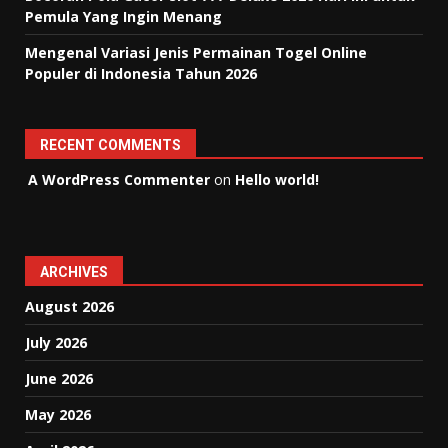
Pemula Yang Ingin Menang
Mengenal Variasi Jenis Permainan Togel Online
Populer di Indonesia Tahun 2026
RECENT COMMENTS
A WordPress Commenter
on
Hello world!
ARCHIVES
August 2026
July 2026
June 2026
May 2026