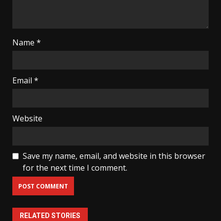
Name
*
Email
*
Website
Save my name, email, and website in this browser
for the next time I comment.
RELATED STORIES