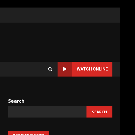
WATCH ONLINE
Search
SEARCH