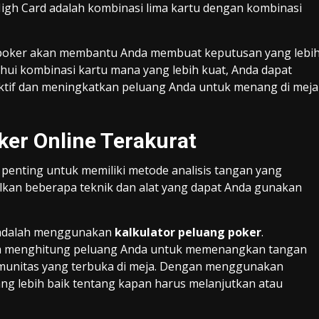
High Card adalah kombinasi lima kartu dengan kombinasi
 poker akan membantu Anda membuat keputusan yang lebi
hui kombinasi kartu mana yang lebih kuat, Anda dapat
tif dan meningkatkan peluang Anda untuk menang di meja
ker Online Terakurat
penting untuk memiliki metode analisis tangan yang
lkan beberapa teknik dan alat yang dapat Anda gunakan
r adalah menggunakan
kalkulator peluang poker
.
 menghitung peluang Anda untuk memenangkan tangan
komunitas yang terbuka di meja. Dengan menggunakan
ang lebih baik tentang kapan harus melanjutkan atau