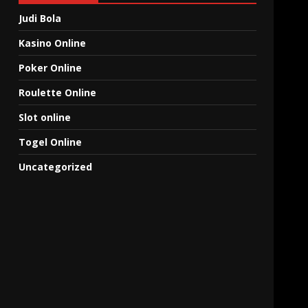
Judi Bola
Kasino Online
Poker Online
Roulette Online
Slot online
Togel Online
Uncategorized