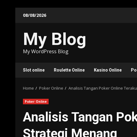
Skip
08/08/2026
to
content
My Blog
My WordPress Blog
Slot online
Roulette Online
Kasino Online
Po
Home
Poker Online
Analisis Tangan Poker Online Teraku
Poker Online
Analisis Tangan Pok
Strategi Menang