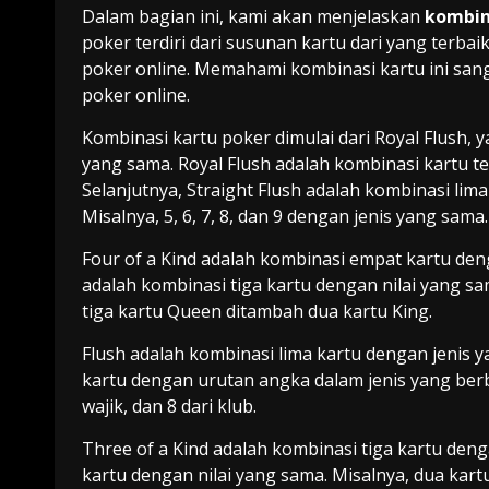
Dalam bagian ini, kami akan menjelaskan
kombin
poker terdiri dari susunan kartu dari yang terb
poker online. Memahami kombinasi kartu ini san
poker online.
Kombinasi kartu poker dimulai dari Royal Flush, ya
yang sama. Royal Flush adalah kombinasi kartu te
Selanjutnya, Straight Flush adalah kombinasi lim
Misalnya, 5, 6, 7, 8, dan 9 dengan jenis yang sama.
Four of a Kind adalah kombinasi empat kartu deng
adalah kombinasi tiga kartu dengan nilai yang s
tiga kartu Queen ditambah dua kartu King.
Flush adalah kombinasi lima kartu dengan jenis y
kartu dengan urutan angka dalam jenis yang berbeda
wajik, dan 8 dari klub.
Three of a Kind adalah kombinasi tiga kartu den
kartu dengan nilai yang sama. Misalnya, dua kart