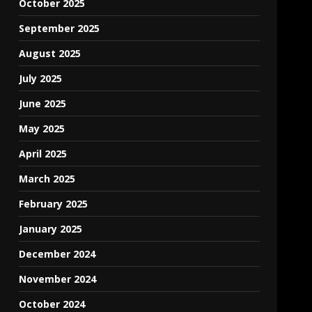
October 2025
September 2025
August 2025
July 2025
June 2025
May 2025
April 2025
March 2025
February 2025
January 2025
December 2024
November 2024
October 2024