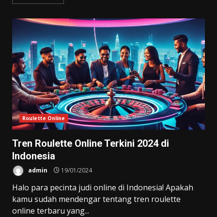
Roulette Online
Tren Roulette Online Terkini 2024 di
Indonesia
admin
19/01/2024
Halo para pecinta judi online di Indonesia! Apakah
kamu sudah mendengar tentang tren roulette
online terbaru yang...