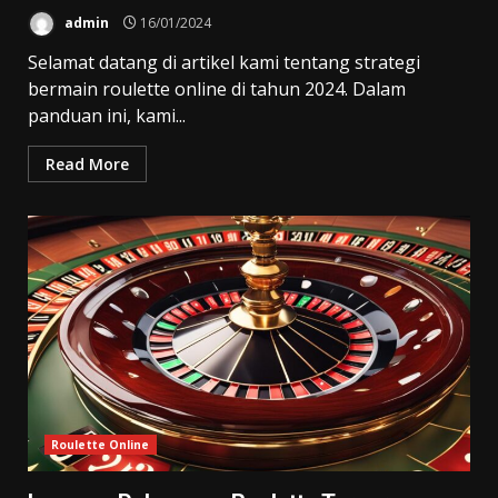
admin
16/01/2024
Selamat datang di artikel kami tentang strategi
bermain roulette online di tahun 2024. Dalam
panduan ini, kami...
Read More
Roulette Online