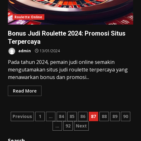
Roulette Online
Bonus Judi Roulette 2024: Promosi Situs
Terpercaya
admin
13/01/2024
Pada tahun 2024, pemain judi online semakin
mengutamakan situs judi roulette terpercaya yang
menawarkan bonus dan promosi...
Read More
Posts
Previous
1
…
84
85
86
87
88
89
90
…
92
Next
pagination
Search