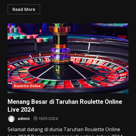
Read More
Roulette Online
Menang Besar di Taruhan Roulette Online
Live 2024
admin
18/01/2024
Selamat datang di dunia Taruhan Roulette Online