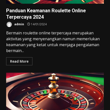
Panduan Keamanan Roulette Online
Terpercaya 2024
admin
14/01/2024
Bermain roulette online terpercaya merupakan
aktivitas yang menyenangkan namun memerlukan
keamanan yang ketat untuk menjaga pengalaman
bermain...
Read More