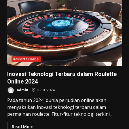
Roulette Online
Inovasi Teknologi Terbaru dalam Roulette
Online 2024
admin
20/01/2024
Pada tahun 2024, dunia perjudian online akan
menyaksikan inovasi teknologi terbaru dalam
permainan roulette. Fitur-fitur teknologi terkini...
Read More