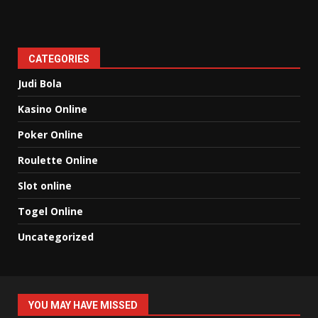
CATEGORIES
Judi Bola
Kasino Online
Poker Online
Roulette Online
Slot online
Togel Online
Uncategorized
YOU MAY HAVE MISSED