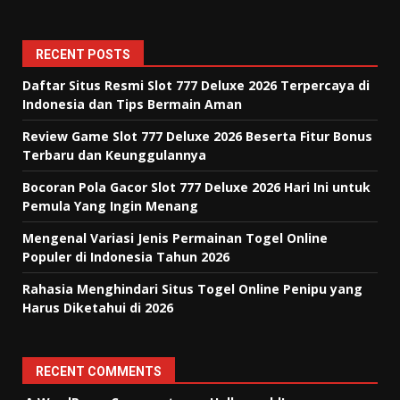
RECENT POSTS
Daftar Situs Resmi Slot 777 Deluxe 2026 Terpercaya di
Indonesia dan Tips Bermain Aman
Review Game Slot 777 Deluxe 2026 Beserta Fitur Bonus
Terbaru dan Keunggulannya
Bocoran Pola Gacor Slot 777 Deluxe 2026 Hari Ini untuk
Pemula Yang Ingin Menang
Mengenal Variasi Jenis Permainan Togel Online
Populer di Indonesia Tahun 2026
Rahasia Menghindari Situs Togel Online Penipu yang
Harus Diketahui di 2026
RECENT COMMENTS