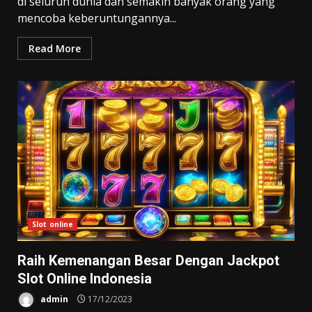
di seluruh dunia dan semakin banyak orang yang
mencoba keberuntungannya...
Read More
Slot online
Raih Kemenangan Besar Dengan Jackpot
Slot Online Indonesia
admin
17/12/2023