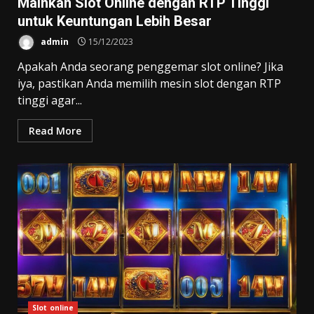
Mainkan Slot Online dengan RTP Tinggi
untuk Keuntungan Lebih Besar
admin
15/12/2023
Apakah Anda seorang penggemar slot online? Jika
iya, pastikan Anda memilih mesin slot dengan RTP
tinggi agar...
Read More
Slot online