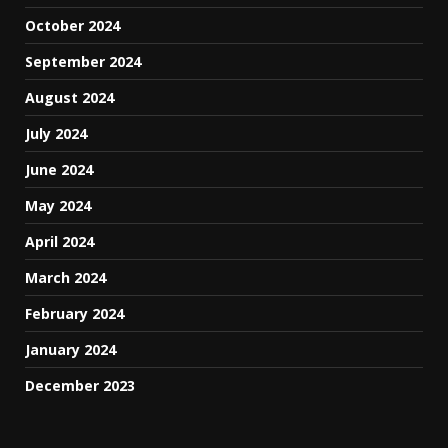
October 2024
September 2024
August 2024
July 2024
June 2024
May 2024
April 2024
March 2024
February 2024
January 2024
December 2023