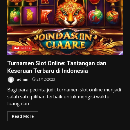
Slot online
Turnamen Slot Online: Tantangan dan
Keseruan Terbaru di Indonesia
admin
21/12/2023
Bagi para pecinta judi, turnamen slot online menjadi
salah satu pilihan terbaik untuk mengisi waktu
luang dan...
Read More