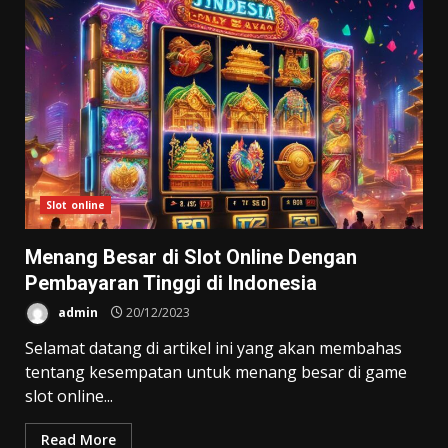
Slot online
Menang Besar di Slot Online Dengan
Pembayaran Tinggi di Indonesia
admin
20/12/2023
Selamat datang di artikel ini yang akan membahas
tentang kesempatan untuk menang besar di game
slot online...
Read More