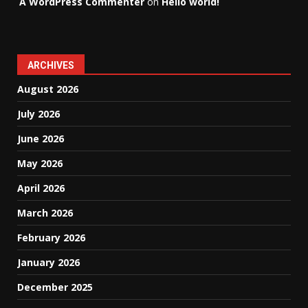
A WordPress Commenter
on
Hello world!
ARCHIVES
August 2026
July 2026
June 2026
May 2026
April 2026
March 2026
February 2026
January 2026
December 2025