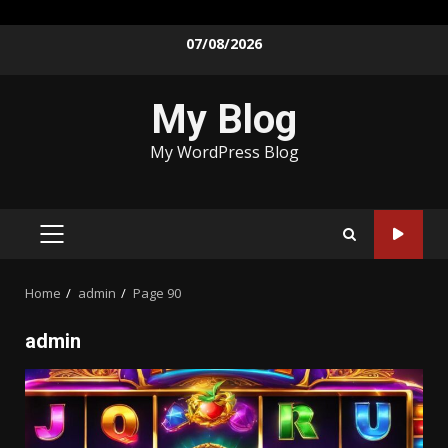
Skip
07/08/2026
to
content
My Blog
My WordPress Blog
PRIMARY
MENU
Home
admin
Page 90
admin