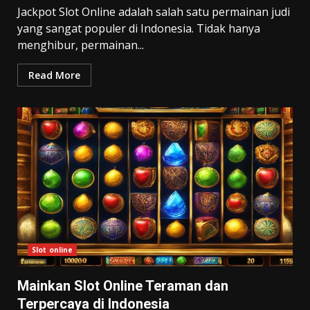
Jackpot Slot Online adalah salah satu permainan judi
yang sangat populer di Indonesia. Tidak hanya
menghibur, permainan...
Read More
Slot online
Mainkan Slot Online Teraman dan
Terpercaya di Indonesia