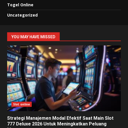
Togel Online
Uncategorized
YOU MAY HAVE MISSED
Slot online
Strategi Manajemen Modal Efektif Saat Main Slot
777 Deluxe 2026 Untuk Meningkatkan Peluang