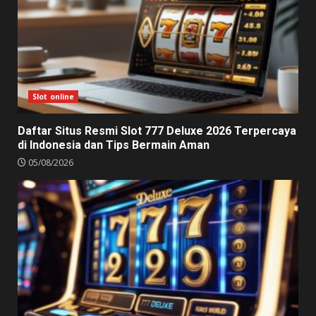
Slot online
Daftar Situs Resmi Slot 777 Deluxe 2026 Terpercaya
di Indonesia dan Tips Bermain Aman
05/08/2026