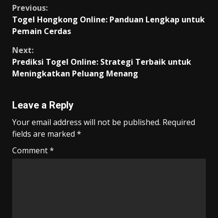
Continue
Previous:
Togel Hongkong Online: Panduan Lengkap untuk
Reading
Pemain Cerdas
Next:
Prediksi Togel Online: Strategi Terbaik untuk
Meningkatkan Peluang Menang
Leave a Reply
Your email address will not be published.
Required
fields are marked
*
Comment
*