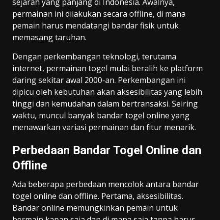
sejarah yang panjang di Indonesia. Awalnya,
permainan ini dilakukan secara offline, di mana
pemain harus mendatangi bandar fisik untuk
memasang taruhan.
Dengan perkembangan teknologi, terutama
internet, permainan togel mulai beralih ke platform
daring sekitar awal 2000-an. Perkembangan ini
dipicu oleh kebutuhan akan aksesibilitas yang lebih
tinggi dan kemudahan dalam bertransaksi. Seiring
waktu, muncul banyak bandar togel online yang
menawarkan variasi permainan dan fitur menarik.
Perbedaan Bandar Togel Online dan
Offline
Ada beberapa perbedaan mencolok antara bandar
togel online dan offline. Pertama, aksesibilitas.
Bandar online memungkinkan pemain untuk
bermain kapan saja dan di mana saja tanpa harus