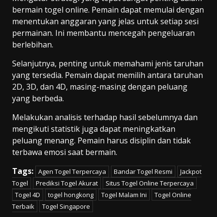
bermain togel online. Pemain dapat memulai dengan
menentukan anggaran yang jelas untuk setiap sesi
permainan. Ini membantu mencegah pengeluaran
berlebihan.
Selanjutnya, penting untuk memahami jenis taruhan
yang tersedia. Pemain dapat memilih antara taruhan
2D, 3D, dan 4D, masing-masing dengan peluang
yang berbeda.
Melakukan analisis terhadap hasil sebelumnya dan
mengikuti statistik juga dapat meningkatkan
peluang menang. Pemain harus disiplin dan tidak
terbawa emosi saat bermain.
Tags:
Agen Togel Terpercaya
Bandar Togel Resmi
Jackpot
Togel
Prediksi Togel Akurat
Situs Togel Online Terpercaya
Togel 4D
togel hongkong
Togel Malam Ini
Togel Online
Terbaik
Togel Singapore