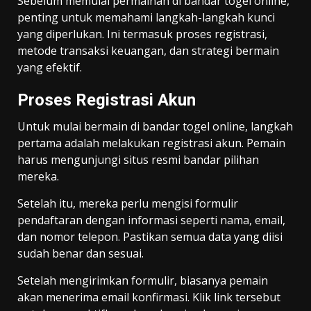
Sebelum memulai permainan di bandar togel online,
penting untuk memahami langkah-langkah kunci
yang diperlukan. Ini termasuk proses registrasi,
metode transaksi keuangan, dan strategi bermain
yang efektif.
Proses Registrasi Akun
Untuk mulai bermain di bandar togel online, langkah
pertama adalah melakukan registrasi akun. Pemain
harus mengunjungi situs resmi bandar pilihan
mereka.
Setelah itu, mereka perlu mengisi formulir
pendaftaran dengan informasi seperti nama, email,
dan nomor telepon. Pastikan semua data yang diisi
sudah benar dan sesuai.
Setelah mengirimkan formulir, biasanya pemain
akan menerima email konfirmasi. Klik link tersebut