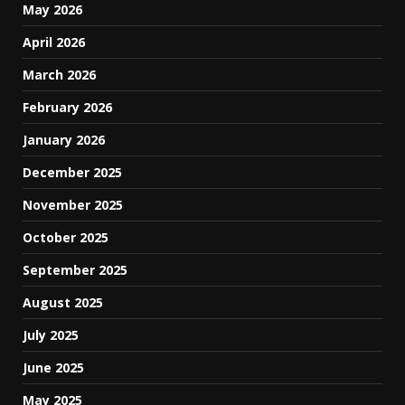
May 2026
April 2026
March 2026
February 2026
January 2026
December 2025
November 2025
October 2025
September 2025
August 2025
July 2025
June 2025
May 2025