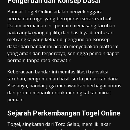
Pengertian dan Konsep Dasar
Bandar Togel Online adalah penyelenggara
permainan togel yang beroperasi secara virtual.
Dalam permainan ini, pemain memasang taruhan
pada angka yang dipilih, dan hasilnya ditentukan
oleh angka yang keluar di pengundian. Konsep
dasar dari bandar ini adalah menyediakan platform
yang aman dan terpercaya, sehingga pemain dapat
bermain tanpa rasa khawatir.
Keberadaan bandar ini memfasilitasi transaksi
taruhan, pengumuman hasil, serta penarikan dana.
Biasanya, bandar juga menawarkan berbagai bonus
dan promo menarik untuk meningkatkan minat
pemain.
Sejarah Perkembangan Togel Online
Togel, singkatan dari Toto Gelap, memiliki akar