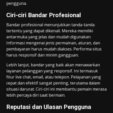
pengguna.
Ciri-ciri Bandar Profesional
Bandar profesional menunjukkan tanda-tanda
tertentu yang dapat dikenali. Mereka memiliki
antarmuka yang jelas dan mudah digunakan.
Informasi mengenai jenis permainan, aturan, dan
pembayaran harus mudah diakses. Performa situs
harus responsif dan minim gangguan.
Lebih lanjut, bandar yang baik akan menawarkan
layanan pelanggan yang responsif. Ini termasuk
fitur live chat, email, atau telepon. Pelayanan yang
cepat dan efektif sangat penting, terutama dalam
situasi darurat. Ciri-ciri ini membantu pemain merasa
lebih percaya diri saat bermain.
Reputasi dan Ulasan Pengguna