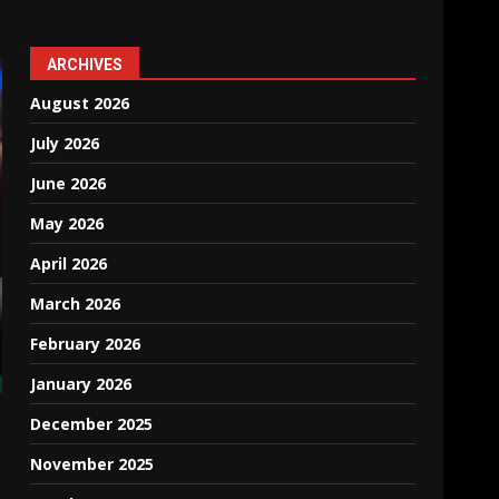
ARCHIVES
August 2026
July 2026
June 2026
May 2026
April 2026
March 2026
February 2026
January 2026
December 2025
November 2025