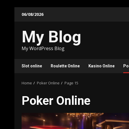
Skip
06/08/2026
to
content
My Blog
My WordPress Blog
Slot online
Roulette Online
Kasino Online
Po
Home
Poker Online
Page 15
Poker Online