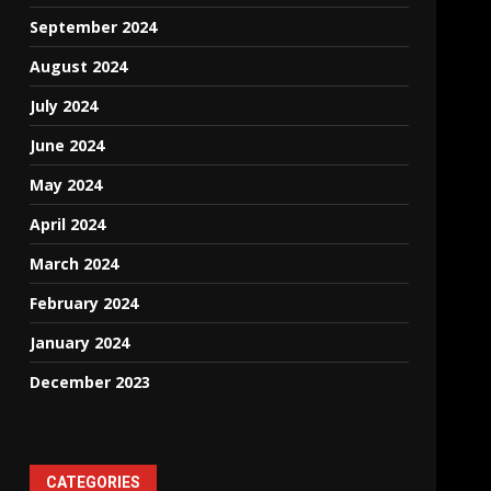
September 2024
August 2024
July 2024
June 2024
May 2024
April 2024
March 2024
February 2024
January 2024
December 2023
CATEGORIES