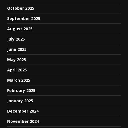
October 2025
September 2025
August 2025
July 2025
June 2025
May 2025
April 2025
March 2025
February 2025
January 2025
December 2024
November 2024