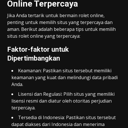
Online Terpercaya
Jika Anda tertarik untuk bermain rolet online,
penting untuk memilih situs yang terpercaya dan
aman. Berikut adalah beberapa tips untuk memilih
situs rolet online yang terpercaya:
Faktor-faktor untuk
Dipertimbangkan
Keamanan: Pastikan situs tersebut memiliki
keamanan yang kuat dan melindungi data pribadi
Anda.
Lisensi dan Regulasi: Pilih situs yang memiliki
lisensi resmi dan diatur oleh otoritas perjudian
terpercaya.
Tersedia di Indonesia: Pastikan situs tersebut
dapat diakses dari Indonesia dan menerima