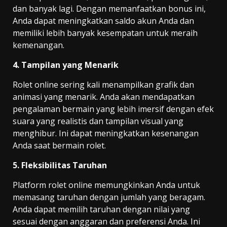
dan banyak lagi. Dengan memanfaatkan bonus ini,
Anda dapat meningkatkan saldo akun Anda dan
memiliki lebih banyak kesempatan untuk meraih
kemenangan.
4. Tampilan yang Menarik
Rolet online sering kali menampilkan grafik dan
animasi yang menarik. Anda akan mendapatkan
pengalaman bermain yang lebih imersif dengan efek
suara yang realistis dan tampilan visual yang
menghibur. Ini dapat meningkatkan kesenangan
Anda saat bermain rolet.
5. Fleksibilitas Taruhan
Platform rolet online memungkinkan Anda untuk
memasang taruhan dengan jumlah yang beragam.
Anda dapat memilih taruhan dengan nilai yang
sesuai dengan anggaran dan preferensi Anda. Ini