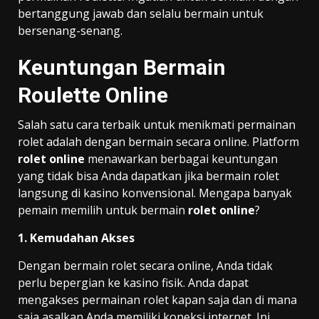
bertanggung jawab dan selalu bermain untuk
bersenang-senang.
Keuntungan Bermain
Roulette Online
Salah satu cara terbaik untuk menikmati permainan
rolet adalah dengan bermain secara online. Platform
rolet online
menawarkan berbagai keuntungan
yang tidak bisa Anda dapatkan jika bermain rolet
langsung di kasino konvensional. Mengapa banyak
pemain memilih untuk bermain
rolet online
?
1. Kemudahan Akses
Dengan bermain rolet secara online, Anda tidak
perlu bepergian ke kasino fisik. Anda dapat
mengakses permainan rolet kapan saja dan di mana
saja asalkan Anda memiliki koneksi internet. Ini