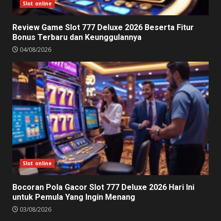
Slot online
Review Game Slot 777 Deluxe 2026 Beserta Fitur
Bonus Terbaru dan Keunggulannya
04/08/2026
Slot online
Bocoran Pola Gacor Slot 777 Deluxe 2026 Hari Ini
untuk Pemula Yang Ingin Menang
03/08/2026