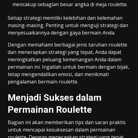
mencakup sebagian besar angka di meja roulette.
Setiap strategi memiliki kelebihan dan kelemahan
masing-masing. Penting untuk menguji strategi dan
menyesuaikannya dengan gaya bermain Anda.
Dengan memahami berbagai jenis taruhan roulette
dan menerapkan strategi yang tepat, Anda dapat
meningkatkan peluang kemenangan Anda dalam
permainan ini. Ingatlah untuk bermain dengan bijak,
tetap mengendalikan emosi, dan menikmati
pengalaman bermain roulette.
Menjadi Sukses dalam
Permainan Roulette
Bagian ini akan memberikan tips dan saran praktis
untuk mencapai kesuksesan dalam permainan
roulette. Dengan menerapkan strategi yang tepat