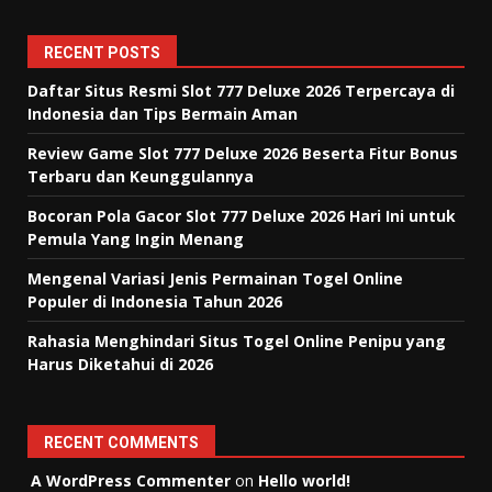
RECENT POSTS
Daftar Situs Resmi Slot 777 Deluxe 2026 Terpercaya di
Indonesia dan Tips Bermain Aman
Review Game Slot 777 Deluxe 2026 Beserta Fitur Bonus
Terbaru dan Keunggulannya
Bocoran Pola Gacor Slot 777 Deluxe 2026 Hari Ini untuk
Pemula Yang Ingin Menang
Mengenal Variasi Jenis Permainan Togel Online
Populer di Indonesia Tahun 2026
Rahasia Menghindari Situs Togel Online Penipu yang
Harus Diketahui di 2026
RECENT COMMENTS
A WordPress Commenter
on
Hello world!