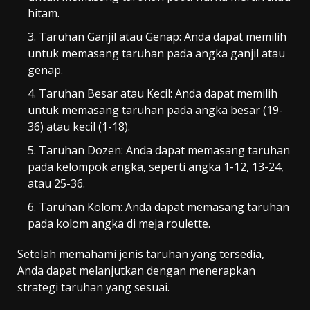
hitam.
Taruhan Ganjil atau Genap: Anda dapat memilih
untuk memasang taruhan pada angka ganjil atau
genap.
Taruhan Besar atau Kecil: Anda dapat memilih
untuk memasang taruhan pada angka besar (19-
36) atau kecil (1-18).
Taruhan Dozen: Anda dapat memasang taruhan
pada kelompok angka, seperti angka 1-12, 13-24,
atau 25-36.
Taruhan Kolom: Anda dapat memasang taruhan
pada kolom angka di meja roulette.
Setelah memahami jenis taruhan yang tersedia,
Anda dapat melanjutkan dengan menerapkan
strategi taruhan yang sesuai.