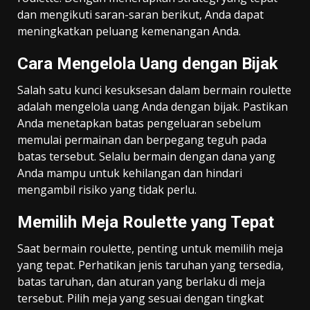
dan mengikuti saran-saran berikut, Anda dapat
meningkatkan peluang kemenangan Anda.
Cara Mengelola Uang dengan Bijak
Salah satu kunci kesuksesan dalam bermain roulette
adalah mengelola uang Anda dengan bijak. Pastikan
Anda menetapkan batas pengeluaran sebelum
memulai permainan dan berpegang teguh pada
batas tersebut. Selalu bermain dengan dana yang
Anda mampu untuk kehilangan dan hindari
mengambil risiko yang tidak perlu.
Memilih Meja Roulette yang Tepat
Saat bermain roulette, penting untuk memilih meja
yang tepat. Perhatikan jenis taruhan yang tersedia,
batas taruhan, dan aturan yang berlaku di meja
tersebut. Pilih meja yang sesuai dengan tingkat