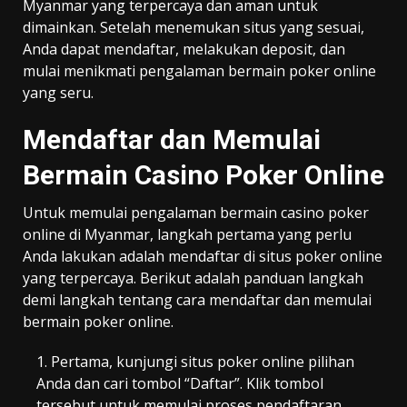
Myanmar yang terpercaya dan aman untuk
dimainkan. Setelah menemukan situs yang sesuai,
Anda dapat mendaftar, melakukan deposit, dan
mulai menikmati pengalaman bermain poker online
yang seru.
Mendaftar dan Memulai
Bermain Casino Poker Online
Untuk memulai pengalaman bermain casino poker
online di Myanmar, langkah pertama yang perlu
Anda lakukan adalah mendaftar di situs poker online
yang terpercaya. Berikut adalah panduan langkah
demi langkah tentang cara mendaftar dan memulai
bermain poker online.
Pertama, kunjungi situs poker online pilihan
Anda dan cari tombol “Daftar”. Klik tombol
tersebut untuk memulai proses pendaftaran.