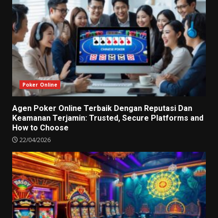
Poker Online
Agen Poker Online Terbaik Dengan Reputasi Dan
Keamanan Terjamin: Trusted, Secure Platforms and
How to Choose
22/04/2026