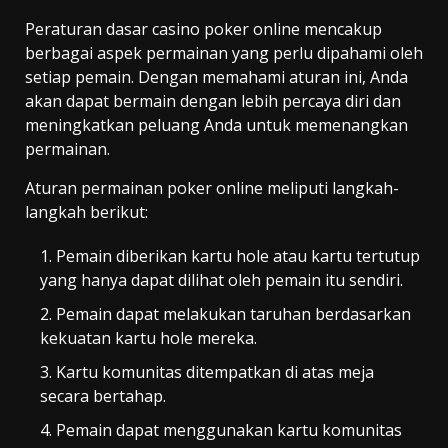
Peraturan dasar casino poker online mencakup
berbagai aspek permainan yang perlu dipahami oleh
setiap pemain. Dengan memahami aturan ini, Anda
akan dapat bermain dengan lebih percaya diri dan
meningkatkan peluang Anda untuk memenangkan
permainan.
Aturan permainan poker online meliputi langkah-
langkah berikut:
Pemain diberikan kartu hole atau kartu tertutup
yang hanya dapat dilihat oleh pemain itu sendiri.
Pemain dapat melakukan taruhan berdasarkan
kekuatan kartu hole mereka.
Kartu komunitas ditempatkan di atas meja
secara bertahap.
Pemain dapat menggunakan kartu komunitas