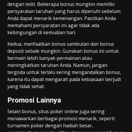
dengan teliti. Beberapa bonus mungkin memiliki
persyaratan taruhan yang harus dipenuhi sebelum
Anda dapat menarik kemenangan. Pastikan Anda
memahami persyaratan ini agar tidak ada
kebingungan di kemudian hari.
Kedua, manfaatkan bonus sambutan dan bonus
deposit sebaik mungkin. Gunakan bonus ini untuk
bermain lebih banyak permainan atau
meningkatkan taruhan Anda. Namun, jangan
tergoda untuk terlalu sering mengandalkan bonus,
karena itu dapat mengarah pada kebiasaan berjudi
yang tidak sehat.
Promosi Lainnya
Selain bonus, situs poker online juga sering
menawarkan berbagai promosi menarik, seperti
turnamen poker dengan hadiah besar,