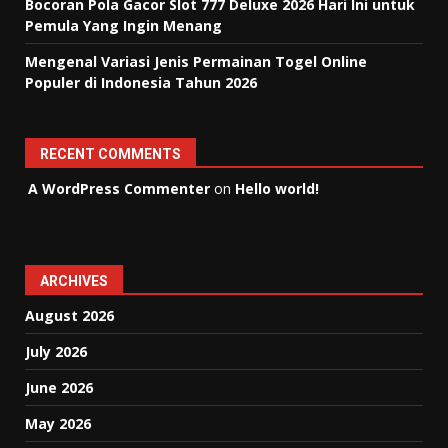
Bocoran Pola Gacor Slot 777 Deluxe 2026 Hari Ini untuk
Pemula Yang Ingin Menang
Mengenal Variasi Jenis Permainan Togel Online
Populer di Indonesia Tahun 2026
RECENT COMMENTS
A WordPress Commenter
on
Hello world!
ARCHIVES
August 2026
July 2026
June 2026
May 2026