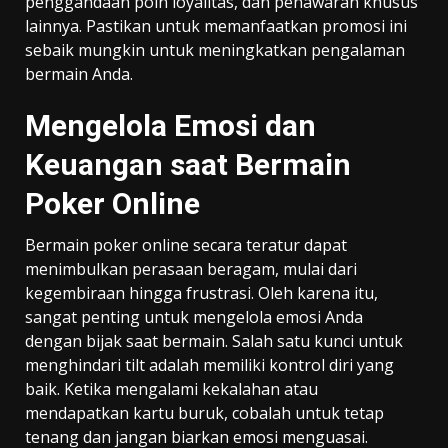
penggandaan poin loyalitas, dan penawaran khusus
lainnya. Pastikan untuk memanfaatkan promosi ini
sebaik mungkin untuk meningkatkan pengalaman
bermain Anda.
Mengelola Emosi dan
Keuangan saat Bermain
Poker Online
Bermain poker online secara teratur dapat
menimbulkan perasaan beragam, mulai dari
kegembiraan hingga frustrasi. Oleh karena itu,
sangat penting untuk mengelola emosi Anda
dengan bijak saat bermain. Salah satu kunci untuk
menghindari tilt adalah memiliki kontrol diri yang
baik. Ketika mengalami kekalahan atau
mendapatkan kartu buruk, cobalah untuk tetap
tenang dan jangan biarkan emosi menguasai.