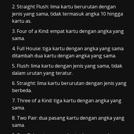
Straight Flush: lima kartu berurutan dengan
jenis yang sama, tidak termasuk angka 10 hingga
kartu as.
Four of a Kind: empat kartu dengan angka yang
sama.
Full House: tiga kartu dengan angka yang sama
ditambah dua kartu dengan angka yang sama.
Flush: lima kartu dengan jenis yang sama, tidak
dalam urutan yang teratur.
Straight: lima kartu berurutan dengan jenis yang
berbeda.
Three of a Kind: tiga kartu dengan angka yang
sama.
Two Pair: dua pasang kartu dengan angka yang
sama.