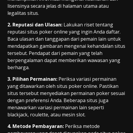
lisensinya secara jelas di halaman utama atau
legalitas situs.
2. Reputasi dan Ulasan:
Lakukan riset tentang
reputasi situs poker online yang ingin Anda daftar.
Baca ulasan dan tanggapan dari pemain lain untuk
mendapatkan gambaran mengenai kehandalan situs
tersebut. Pendapat dari pemain yang telah
berpengalaman dapat memberikan wawasan yang
berharga.
3. Pilihan Permainan:
Periksa variasi permainan
yang ditawarkan oleh situs poker online. Pastikan
situs tersebut menyediakan permainan poker sesuai
dengan preferensi Anda. Beberapa situs juga
menawarkan variasi permainan lain seperti
blackjack, roulette, atau mesin slot.
4. Metode Pembayaran:
Periksa metode