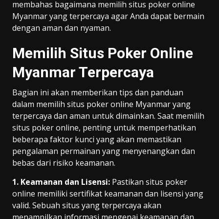
membahas bagaimana memilih situs poker online
Myanmar yang terpercaya agar Anda dapat bermain
dengan aman dan nyaman.
Memilih Situs Poker Online
Myanmar Terpercaya
Bagian ini akan memberikan tips dan panduan
dalam memilih situs poker online Myanmar yang
terpercaya dan aman untuk dimainkan. Saat memilih
situs poker online, penting untuk memperhatikan
beberapa faktor kunci yang akan memastikan
pengalaman permainan yang menyenangkan dan
bebas dari risiko keamanan.
1. Keamanan dan Lisensi:
Pastikan situs poker
online memiliki sertifikat keamanan dan lisensi yang
valid. Sebuah situs yang terpercaya akan
menampilkan informasi mengenai keamanan dan