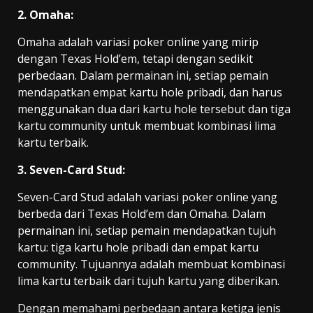
2. Omaha:
Omaha adalah variasi poker online yang mirip
dengan Texas Hold’em, tetapi dengan sedikit
perbedaan. Dalam permainan ini, setiap pemain
mendapatkan empat kartu hole pribadi, dan harus
menggunakan dua dari kartu hole tersebut dan tiga
kartu community untuk membuat kombinasi lima
kartu terbaik.
3. Seven-Card Stud:
Seven-Card Stud adalah variasi poker online yang
berbeda dari Texas Hold’em dan Omaha. Dalam
permainan ini, setiap pemain mendapatkan tujuh
kartu: tiga kartu hole pribadi dan empat kartu
community. Tujuannya adalah membuat kombinasi
lima kartu terbaik dari tujuh kartu yang diberikan.
Dengan memahami perbedaan antara ketiga jenis