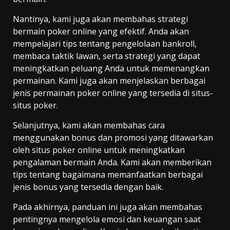
Nantinya, kami juga akan membahas strategi
bermain poker online yang efektif. Anda akan
mempelajari tips tentang pengelolaan bankroll,
membaca taktik lawan, serta strategi yang dapat
meningkatkan peluang Anda untuk memenangkan
permainan. Kami juga akan menjelaskan berbagai
jenis permainan poker online yang tersedia di situs-
situs poker.
Selanjutnya, kami akan membahas cara
menggunakan bonus dan promosi yang ditawarkan
oleh situs poker online untuk meningkatkan
pengalaman bermain Anda. Kami akan memberikan
tips tentang bagaimana memanfaatkan berbagai
jenis bonus yang tersedia dengan baik.
Pada akhirnya, panduan ini juga akan membahas
pentingnya mengelola emosi dan keuangan saat