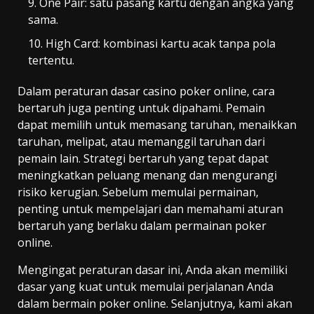
One Pair: satu pasang kartu dengan angka yang
sama.
High Card: kombinasi kartu acak tanpa pola
tertentu.
Dalam peraturan dasar casino poker online, cara
bertaruh juga penting untuk dipahami. Pemain
dapat memilih untuk memasang taruhan, menaikkan
taruhan, melipat, atau memanggil taruhan dari
pemain lain. Strategi bertaruh yang tepat dapat
meningkatkan peluang menang dan mengurangi
risiko kerugian. Sebelum memulai permainan,
penting untuk mempelajari dan memahami aturan
bertaruh yang berlaku dalam permainan poker
online.
Mengingat peraturan dasar ini, Anda akan memiliki
dasar yang kuat untuk memulai perjalanan Anda
dalam bermain poker online. Selanjutnya, kami akan