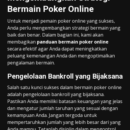
Bermain Poker Online
Untuk menjadi pemain poker online yang sukses,
Anda perlu mengembangkan strategi bermain yang
baik dan benar. Dalam bagian ini, kami akan
membagikan
panduan bermain poker online
secara efektif agar Anda dapat meningkatkan
peluang kemenangan Anda dan mengoptimalkan
pengalaman bermain.
Pengelolaan Bankroll yang Bijaksana
Salah satu kunci sukses dalam bermain poker online
adalah pengelolaan bankroll yang bijaksana.
Pastikan Anda memiliki batasan keuangan yang jelas
dan mengatur jumlah taruhan yang sesuai dengan
kemampuan Anda. Jangan tergoda untuk
mempertaruhkan jumlah yang lebih besar dari yang
Anda mampu. Tetaplah disiplin dalam mengontrol