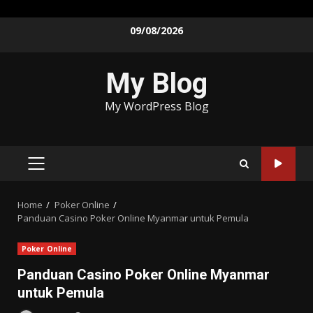
Skip
09/08/2026
to
content
My Blog
My WordPress Blog
PRIMARY
MENU
Home
Poker Online
Panduan Casino Poker Online Myanmar untuk Pemula
Poker Online
Panduan Casino Poker Online Myanmar
untuk Pemula