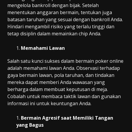
mengelola bankroll dengan bijak. Setelah
menentukan anggaran bermain, tentukan juga
batasan taruhan yang sesuai dengan bankroll Anda.
Hindari mengambil risiko yang terlalu tinggi dan
tetap disiplin dalam memainkan chip Anda.
Memahami Lawan
Salah satu kunci sukses dalam bermain poker online
adalah memahami lawan Anda. Observasi terhadap
gaya bermain lawan, pola taruhan, dan tindakan
mereka dapat memberi Anda wawasan yang
berharga dalam membuat keputusan di meja.
Cobalah untuk membaca taktik lawan dan gunakan
informasi ini untuk keuntungan Anda.
Bermain Agresif saat Memiliki Tangan
yang Bagus