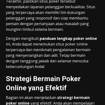
Terakhir, pastikan situs poker tersebut
menyediakan layanan pelanggan berkualitas. Situs
yang terpercaya akan memiliki tim dukungan
pelanggan yang responsif dan siap membantu
pemain dengan pertanyaan atau masalah yang
mungkin timbul selama bermain.
Dengan mengikuti
panduan lengkap poker online
ini, Anda dapat menemukan situs poker online
terpercaya dan menikmati pengalaman bermain
yang menyenangkan dan adil. Tetap bermain
dengan tanggung jawab dan selamat mencoba
keberuntungan Anda!
Strategi Bermain Poker
Online yang Efektif
Bagian ini akan menjelaskan
strategi bermain
poker online
yang efektif. Anda akan mempelajari