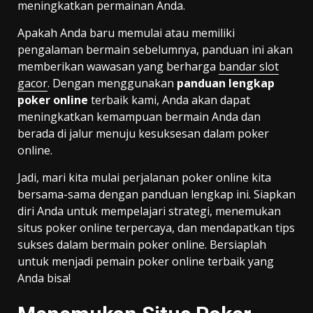
meningkatkan permainan Anda.
Apakah Anda baru memulai atau memiliki
pengalaman bermain sebelumnya, panduan ini akan
memberikan wawasan yang berharga
bandar slot
gacor
. Dengan menggunakan
panduan lengkap
poker online
terbaik kami, Anda akan dapat
meningkatkan kemampuan bermain Anda dan
berada di jalur menuju kesuksesan dalam poker
online.
Jadi, mari kita mulai perjalanan poker online kita
bersama-sama dengan panduan lengkap ini. Siapkan
diri Anda untuk mempelajari strategi, menemukan
situs poker online terpercaya, dan mendapatkan tips
sukses dalam bermain poker online. Bersiaplah
untuk menjadi pemain poker online terbaik yang
Anda bisa!