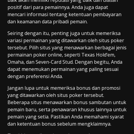
baik akan memiliki reputasi yang baik dan ulasan
positif dari para pemainnya. Anda juga dapat
mencari informasi tentang ketentuan pembayaran
dan keamanan data pribadi pemain.
Seiring dengan itu, penting juga untuk memeriksa
variasi permainan yang ditawarkan oleh situs poker
tersebut. Pilih situs yang menawarkan berbagai jenis
permainan poker online, seperti Texas Hold’em,
Omaha, dan Seven-Card Stud. Dengan begitu, Anda
dapat menemukan permainan yang paling sesuai
dengan preferensi Anda.
Jangan lupa untuk memeriksa bonus dan promosi
yang ditawarkan oleh situs poker tersebut.
Beberapa situs menawarkan bonus sambutan untuk
pemain baru, serta penawaran khusus lainnya untuk
pemain yang setia. Pastikan Anda memahami syarat
dan ketentuan bonus sebelum mengklaimnya.