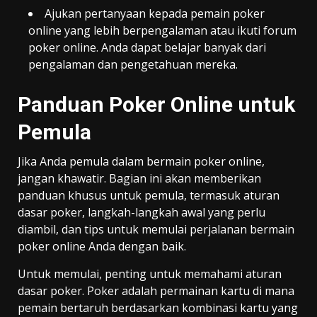
Ajukan pertanyaan kepada pemain poker
online yang lebih berpengalaman atau ikuti forum
poker online. Anda dapat belajar banyak dari
pengalaman dan pengetahuan mereka.
Panduan Poker Online untuk
Pemula
Jika Anda pemula dalam bermain poker online,
jangan khawatir. Bagian ini akan memberikan
panduan khusus untuk pemula, termasuk aturan
dasar poker, langkah-langkah awal yang perlu
diambil, dan tips untuk memulai perjalanan bermain
poker online Anda dengan baik.
Untuk memulai, penting untuk memahami aturan
dasar poker. Poker adalah permainan kartu di mana
pemain bertaruh berdasarkan kombinasi kartu yang