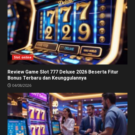
Slot online
Review Game Slot 777 Deluxe 2026 Beserta Fitur
Bonus Terbaru dan Keunggulannya
04/08/2026