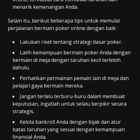
menarik kemenangan Anda.
Selain itu, berikut beberapa tips untuk memulai
perjalanan bermain poker online dengan baik:
Lakukan riset tentang strategi dasar poker.
Latih kemampuan bermain poker Anda dengan
bermain di meja dengan taruhan kecil terlebih
dahulu.
Perhatikan permainan pemain lain di meja dan
pelajari gaya bermain mereka.
Jangan terlalu terburu-buru dalam membuat
keputusan, ingatlah untuk selalu berpikir secara
strategis.
Kelola bankroll Anda dengan bijak dan atur
batas taruhan yang sesuai dengan kemampuan
finansial Anda.