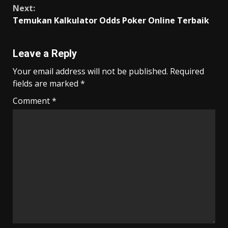
Next:
Temukan Kalkulator Odds Poker Online Terbaik
Leave a Reply
Your email address will not be published.
Required
fields are marked
*
Comment
*