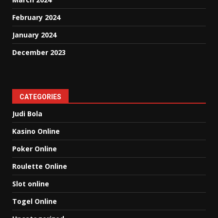
February 2024
January 2024
December 2023
CATEGORIES
Judi Bola
Kasino Online
Poker Online
Roulette Online
Slot online
Togel Online