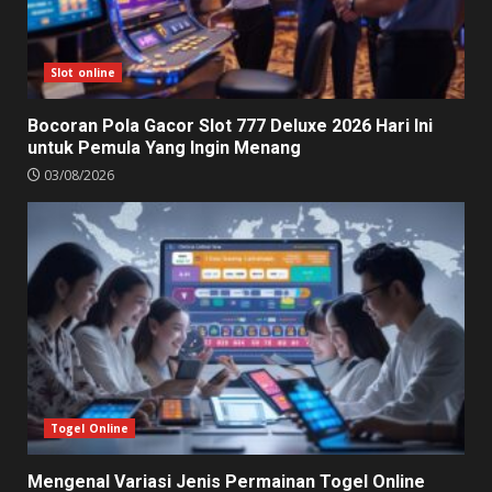
Slot online
Bocoran Pola Gacor Slot 777 Deluxe 2026 Hari Ini
untuk Pemula Yang Ingin Menang
03/08/2026
Togel Online
Mengenal Variasi Jenis Permainan Togel Online