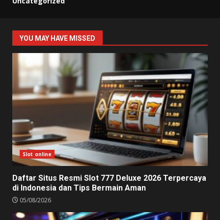
Uncategorized
YOU MAY HAVE MISSED
Slot online
Daftar Situs Resmi Slot 777 Deluxe 2026 Terpercaya
di Indonesia dan Tips Bermain Aman
05/08/2026