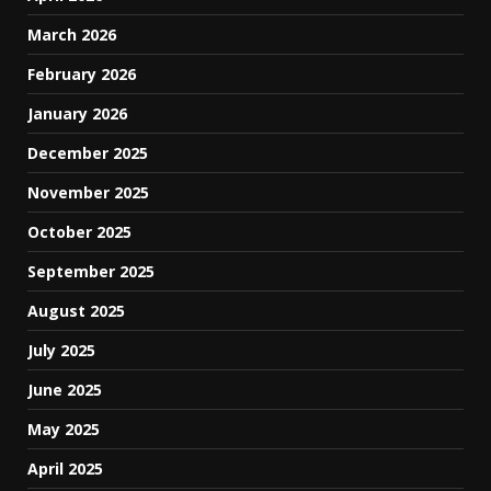
March 2026
February 2026
January 2026
December 2025
November 2025
October 2025
September 2025
August 2025
July 2025
June 2025
May 2025
April 2025