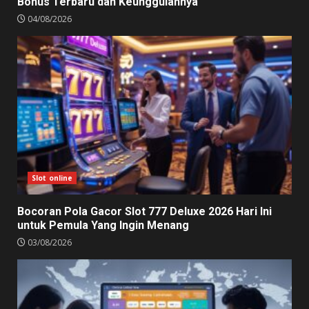
Bonus Terbaru dan Keunggulannya
04/08/2026
Slot online
Bocoran Pola Gacor Slot 777 Deluxe 2026 Hari Ini
untuk Pemula Yang Ingin Menang
03/08/2026