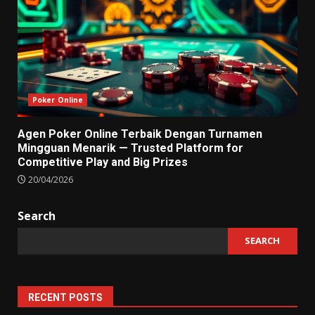
Poker Online
Agen Poker Online Terbaik Dengan Turnamen
Mingguan Menarik — Trusted Platform for
Competitive Play and Big Prizes
20/04/2026
Search
SEARCH
RECENT POSTS