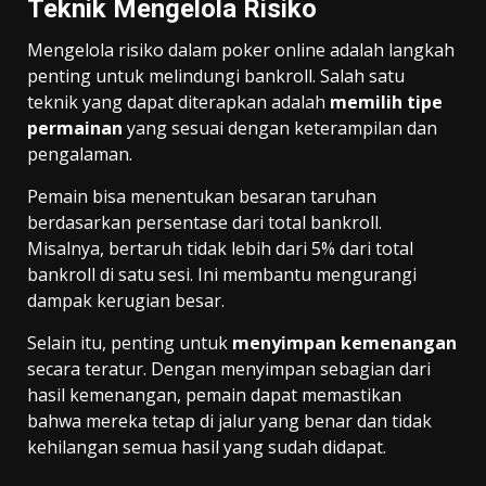
Teknik Mengelola Risiko
Mengelola risiko dalam poker online adalah langkah
penting untuk melindungi bankroll. Salah satu
teknik yang dapat diterapkan adalah
memilih tipe
permainan
yang sesuai dengan keterampilan dan
pengalaman.
Pemain bisa menentukan besaran taruhan
berdasarkan persentase dari total bankroll.
Misalnya, bertaruh tidak lebih dari 5% dari total
bankroll di satu sesi. Ini membantu mengurangi
dampak kerugian besar.
Selain itu, penting untuk
menyimpan kemenangan
secara teratur. Dengan menyimpan sebagian dari
hasil kemenangan, pemain dapat memastikan
bahwa mereka tetap di jalur yang benar dan tidak
kehilangan semua hasil yang sudah didapat.