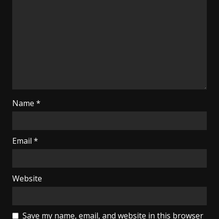
Name
*
Email
*
Website
Save my name, email, and website in this browser