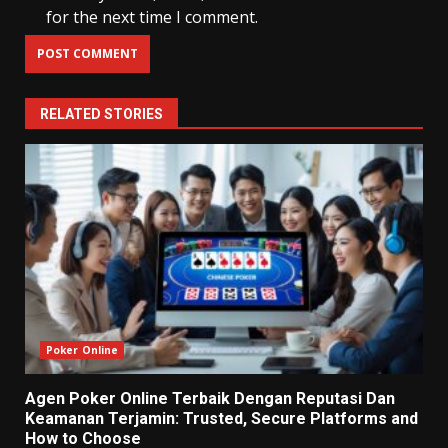
for the next time I comment.
RELATED STORIES
Poker Online
Agen Poker Online Terbaik Dengan Reputasi Dan
Keamanan Terjamin: Trusted, Secure Platforms and
How to Choose