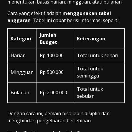
menentukan batas harian, mingguan, atau bulanan.
Cara yang efektif adalah
menggunakan tabel
anggaran
. Tabel ini dapat berisi informasi seperti:
Jumlah
Kategori
Keterangan
Budget
Harian
Rp 100.000
Total untuk sehari
Total untuk
Mingguan
Rp 500.000
seminggu
Total untuk
Bulanan
Rp 2.000.000
sebulan
Dengan cara ini, pemain bisa lebih disiplin dan
menghindari pengeluaran berlebihan.