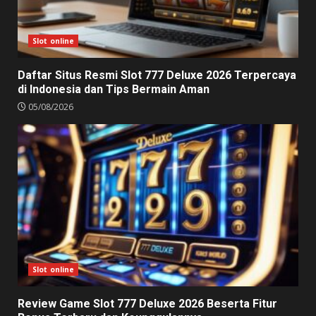
Slot online
Daftar Situs Resmi Slot 777 Deluxe 2026 Terpercaya
di Indonesia dan Tips Bermain Aman
05/08/2026
Slot online
Review Game Slot 777 Deluxe 2026 Beserta Fitur