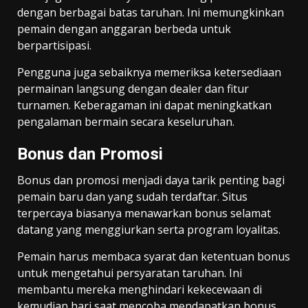
dengan berbagai batas taruhan. Ini memungkinkan
pemain dengan anggaran berbeda untuk
berpartisipasi.
Pengguna juga sebaiknya memeriksa ketersediaan
permainan langsung dengan dealer dan fitur
turnamen. Keberagaman ini dapat meningkatkan
pengalaman bermain secara keseluruhan.
Bonus dan Promosi
Bonus dan promosi menjadi daya tarik penting bagi
pemain baru dan yang sudah terdaftar. Situs
terpercaya biasanya menawarkan bonus selamat
datang yang menggiurkan serta program loyalitas.
Pemain harus membaca syarat dan ketentuan bonus
untuk mengetahui persyaratan taruhan. Ini
membantu mereka menghindari kekecewaan di
kemudian hari saat mencoba mendapatkan bonus.