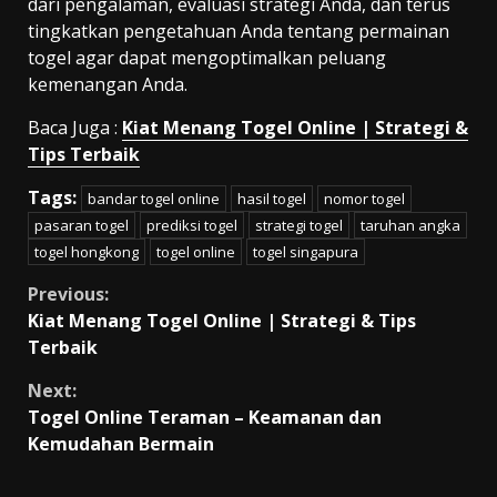
dari pengalaman, evaluasi strategi Anda, dan terus
tingkatkan pengetahuan Anda tentang permainan
togel agar dapat mengoptimalkan peluang
kemenangan Anda.
Baca Juga :
Kiat Menang Togel Online | Strategi &
Tips Terbaik
Tags:
bandar togel online
hasil togel
nomor togel
pasaran togel
prediksi togel
strategi togel
taruhan angka
togel hongkong
togel online
togel singapura
Continue
Previous:
Kiat Menang Togel Online | Strategi & Tips
Reading
Terbaik
Next:
Togel Online Teraman – Keamanan dan
Kemudahan Bermain