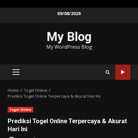
Skip
09/08/2026
to
content
My Blog
My WordPress Blog
PRIMARY
MENU
Home
Togel Online
Prediksi Togel Online Terpercaya & Akurat Hari Ini
Togel Online
Prediksi Togel Online Terpercaya & Akurat
Hari Ini