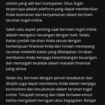
sistem yang adil dan transparan. Situs togel
terpercaya adalah platform yang dapat memberikan
Anda keamanan dan kenyamanan dalam bermain
taruhan togel online.
Salah satu aspek penting saat bermain togel online
adalah mengatur keuangan dengan baik. Selalu
batasi jumlah taruhan Anda sesuai dengan
kemampuan finansial Anda dan hindari memasang
taruhan melebihi batas yang ditetapkan. Ini akan
membantu Anda menjaga keseimbangan keuangan
dan mencegah terjebak dalam masalah finansial
yang serius.
Selain itu, bermain dengan penuh kesabaran dan
disiplin juga dapat membantu Anda dalam menjaga
konsistensi dan kesuksesan dalam taruhan togel
online. Tetaplah tenang dan tidak terbawa emosi
ketika mengalami kerugian atau kegagalan. Belajar