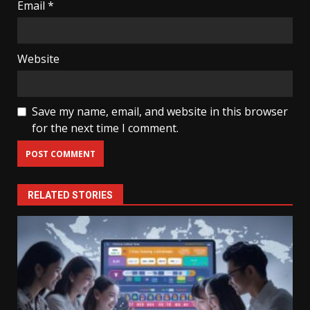
Email
*
Website
Save my name, email, and website in this browser
for the next time I comment.
RELATED STORIES