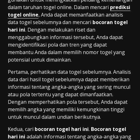
dalam taruhan togel online. Dalam mencari
prediksi
togel online
, Anda dapat memanfaatkan analisis
data togel sebelumnya dan mencari
bocoran togel
hari ini
. Dengan melakukan riset dan
menggabungkan informasi tersebut, Anda dapat
mengidentifikasi pola dan tren yang dapat
membantu Anda dalam memilih nomor togel yang
potensial untuk dimainkan.
Pertama, perhatikan data togel sebelumnya. Analisis
data dari hasil togel sebelumnya dapat memberikan
informasi tentang angka-angka yang sering muncul
atau pola tertentu yang dapat dimanfaatkan.
Dengan memperhatikan pola tersebut, Anda dapat
memilih angka yang memiliki kemungkinan tinggi
untuk muncul dalam undian berikutnya.
Kedua, cari
bocoran togel hari ini
.
Bocoran togel
hari ini
adalah informasi tentang angka-angka yang