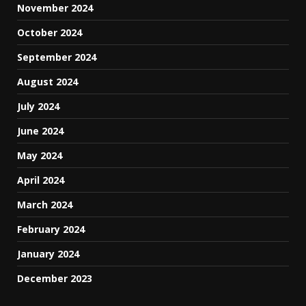
November 2024
October 2024
September 2024
August 2024
July 2024
June 2024
May 2024
April 2024
March 2024
February 2024
January 2024
December 2023