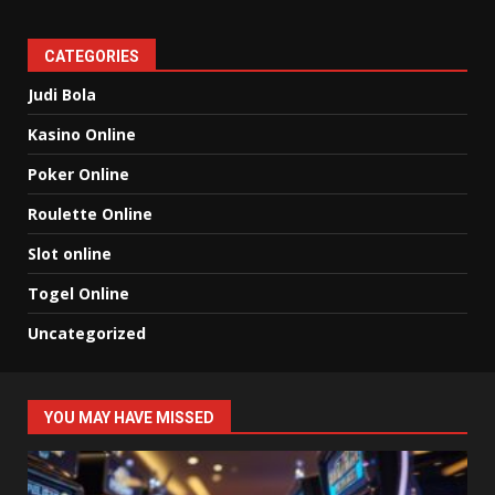
CATEGORIES
Judi Bola
Kasino Online
Poker Online
Roulette Online
Slot online
Togel Online
Uncategorized
YOU MAY HAVE MISSED