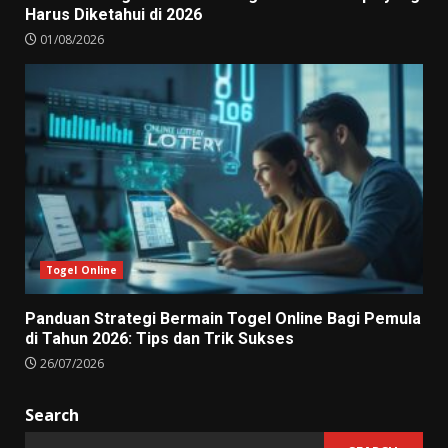
Harus Diketahui di 2026
01/08/2026
Togel Online
Panduan Strategi Bermain Togel Online Bagi Pemula
di Tahun 2026: Tips dan Trik Sukses
26/07/2026
Search