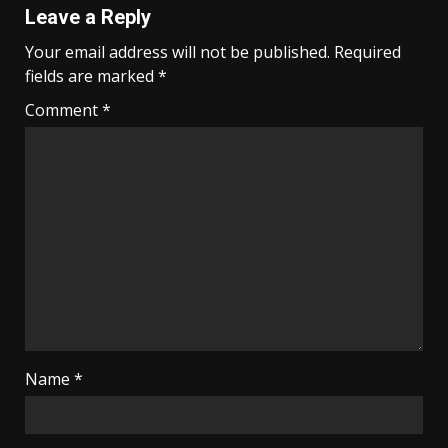
Leave a Reply
Your email address will not be published.
Required
fields are marked
*
Comment
*
Name
*