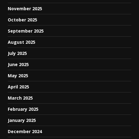
November 2025
October 2025
September 2025
August 2025
July 2025
June 2025
May 2025
April 2025
March 2025
February 2025
January 2025
December 2024