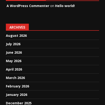
A WordPress Commenter
on
Hello world!
ARCHIVES
August 2026
July 2026
June 2026
May 2026
April 2026
March 2026
February 2026
January 2026
December 2025