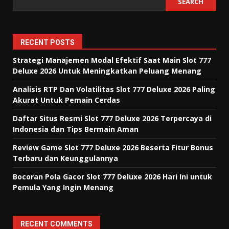
SEARCH
RECENT POSTS
Strategi Manajemen Modal Efektif Saat Main Slot 777
Deluxe 2026 Untuk Meningkatkan Peluang Menang
Analisis RTP Dan Volatilitas Slot 777 Deluxe 2026 Paling
Akurat Untuk Pemain Cerdas
Daftar Situs Resmi Slot 777 Deluxe 2026 Terpercaya di
Indonesia dan Tips Bermain Aman
Review Game Slot 777 Deluxe 2026 Beserta Fitur Bonus
Terbaru dan Keunggulannya
Bocoran Pola Gacor Slot 777 Deluxe 2026 Hari Ini untuk
Pemula Yang Ingin Menang
RECENT COMMENTS