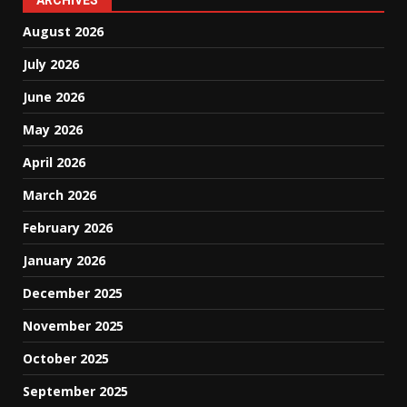
ARCHIVES
August 2026
July 2026
June 2026
May 2026
April 2026
March 2026
February 2026
January 2026
December 2025
November 2025
October 2025
September 2025