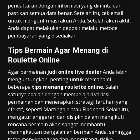
pendaftaran dengan informasi yang diminta dan
pastikan semua data benar. Setelah itu, cek email
untuk mengonfirmasi akun Anda. Setelah akun aktif,
Anda dapat melakukan deposit melalui metode
pembayaran yang disediakan.
Tips Bermain Agar Menang di
Roulette Online
Agar permainan
judi online live dealer
Anda lebih
menguntungkan, penting untuk memahami
beberapa
tips menang roulette online
. Salah
satunya adalah dengan mempelajari variasi
permainan dan menerapkan strategi taruhan yang
efektif, seperti Martingale atau Fibonacci. Selain itu,
mengatur anggaran dan disiplin dalam mengikuti
rencana bermain akan sangat membantu
meningkatkan pengalaman bermain Anda, sehingga
tetap menyenangkan dan mengurangi risiko