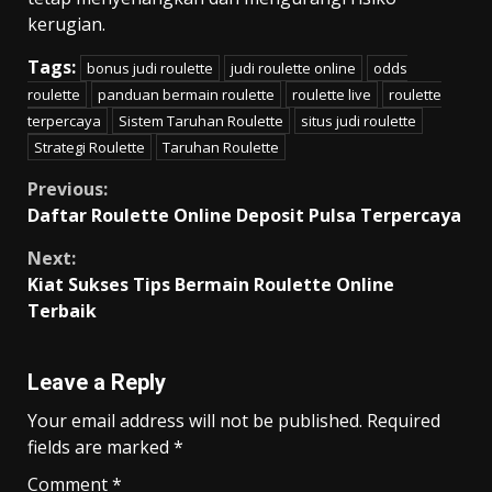
kerugian.
Tags:
bonus judi roulette
judi roulette online
odds
roulette
panduan bermain roulette
roulette live
roulette
terpercaya
Sistem Taruhan Roulette
situs judi roulette
Strategi Roulette
Taruhan Roulette
Continue
Previous:
Daftar Roulette Online Deposit Pulsa Terpercaya
Reading
Next:
Kiat Sukses Tips Bermain Roulette Online
Terbaik
Leave a Reply
Your email address will not be published.
Required
fields are marked
*
Comment
*