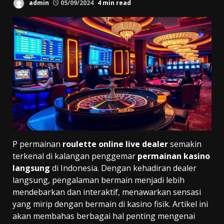
admin
05/09/2024
4 min read
P permainan
roulette online live dealer
semakin
terkenal di kalangan penggemar
permainan kasino
langsung
di Indonesia. Dengan kehadiran dealer
langsung, pengalaman bermain menjadi lebih
mendebarkan dan interaktif, menawarkan sensasi
yang mirip dengan bermain di kasino fisik. Artikel ini
akan membahas berbagai hal penting mengenai