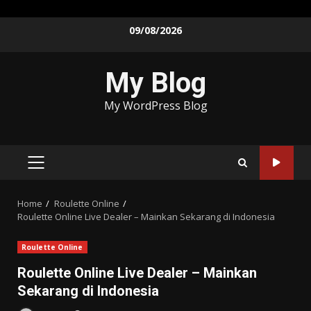
Skip
09/08/2026
to
content
My Blog
My WordPress Blog
PRIMARY
MENU
Home
Roulette Online
Roulette Online Live Dealer – Mainkan Sekarang di Indonesia
Roulette Online
Roulette Online Live Dealer – Mainkan
Sekarang di Indonesia