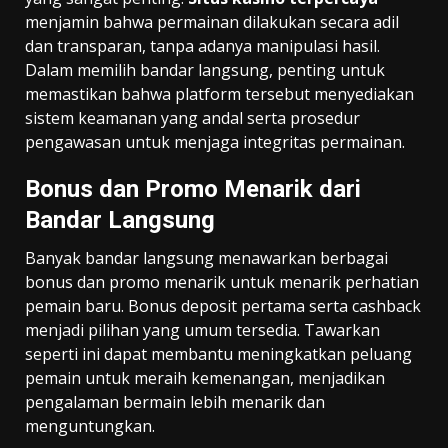
menjamin bahwa permainan dilakukan secara adil
dan transparan, tanpa adanya manipulasi hasil.
Dalam memilih bandar langsung, penting untuk
memastikan bahwa platform tersebut menyediakan
sistem keamanan yang andal serta prosedur
pengawasan untuk menjaga integritas permainan.
Bonus dan Promo Menarik dari
Bandar Langsung
Banyak bandar langsung menawarkan berbagai
bonus dan promo menarik untuk menarik perhatian
pemain baru. Bonus deposit pertama serta cashback
menjadi pilihan yang umum tersedia. Tawarkan
seperti ini dapat membantu meningkatkan peluang
pemain untuk meraih kemenangan, menjadikan
pengalaman bermain lebih menarik dan
menguntungkan.