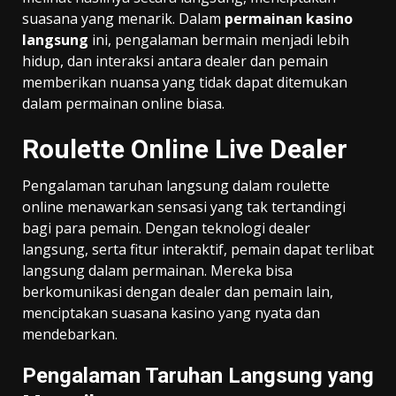
suasana yang menarik. Dalam
permainan kasino
langsung
ini, pengalaman bermain menjadi lebih
hidup, dan interaksi antara dealer dan pemain
memberikan nuansa yang tidak dapat ditemukan
dalam permainan online biasa.
Roulette Online Live Dealer
Pengalaman taruhan langsung dalam roulette
online menawarkan sensasi yang tak tertandingi
bagi para pemain. Dengan teknologi dealer
langsung, serta fitur interaktif, pemain dapat terlibat
langsung dalam permainan. Mereka bisa
berkomunikasi dengan dealer dan pemain lain,
menciptakan suasana kasino yang nyata dan
mendebarkan.
Pengalaman Taruhan Langsung yang