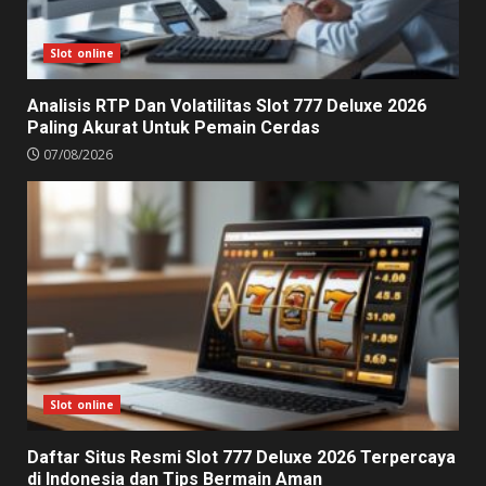
Slot online
Analisis RTP Dan Volatilitas Slot 777 Deluxe 2026
Paling Akurat Untuk Pemain Cerdas
07/08/2026
Slot online
Daftar Situs Resmi Slot 777 Deluxe 2026 Terpercaya
di Indonesia dan Tips Bermain Aman