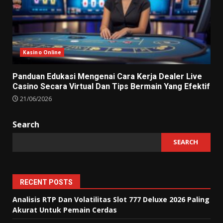
Kasino Online
Panduan Edukasi Mengenai Cara Kerja Dealer Live
Casino Secara Virtual Dan Tips Bermain Yang Efektif
21/06/2026
Search
SEARCH
RECENT POSTS
Analisis RTP Dan Volatilitas Slot 777 Deluxe 2026 Paling
Akurat Untuk Pemain Cerdas