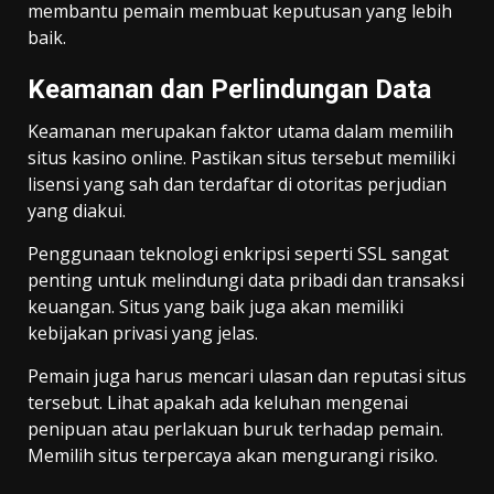
membantu pemain membuat keputusan yang lebih
baik.
Keamanan dan Perlindungan Data
Keamanan merupakan faktor utama dalam memilih
situs kasino online. Pastikan situs tersebut memiliki
lisensi yang sah dan terdaftar di otoritas perjudian
yang diakui.
Penggunaan teknologi enkripsi seperti SSL sangat
penting untuk melindungi data pribadi dan transaksi
keuangan. Situs yang baik juga akan memiliki
kebijakan privasi yang jelas.
Pemain juga harus mencari ulasan dan reputasi situs
tersebut. Lihat apakah ada keluhan mengenai
penipuan atau perlakuan buruk terhadap pemain.
Memilih situs terpercaya akan mengurangi risiko.