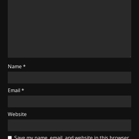
Name
*
Email
*
Website
Save my name, email, and website in this browser