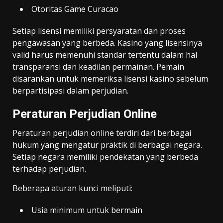
Otoritas Game Curacao
Setiap lisensi memiliki persyaratan dan proses
pengawasan yang berbeda. Kasino yang lisensinya
valid harus memenuhi standar tertentu dalam hal
transparansi dan keadilan permainan. Pemain
disarankan untuk memeriksa lisensi kasino sebelum
berpartisipasi dalam perjudian.
Peraturan Perjudian Online
Peraturan perjudian online terdiri dari berbagai
hukum yang mengatur praktik di berbagai negara.
Setiap negara memiliki pendekatan yang berbeda
terhadap perjudian.
Beberapa aturan kunci meliputi:
Usia minimum untuk bermain