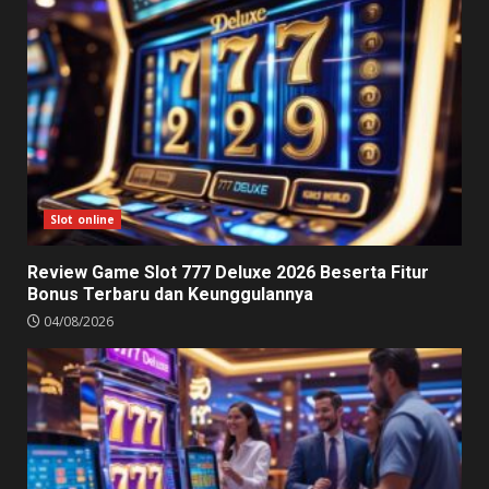
Slot online
Review Game Slot 777 Deluxe 2026 Beserta Fitur
Bonus Terbaru dan Keunggulannya
04/08/2026