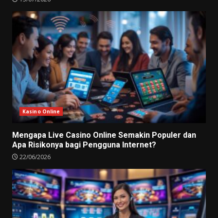
Kasino Online
Mengapa Live Casino Online Semakin Populer dan
Apa Risikonya bagi Pengguna Internet?
22/06/2026