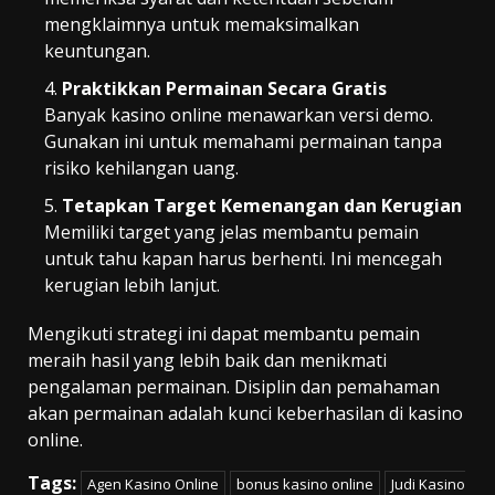
mengklaimnya untuk memaksimalkan
keuntungan.
Praktikkan Permainan Secara Gratis
Banyak kasino online menawarkan versi demo.
Gunakan ini untuk memahami permainan tanpa
risiko kehilangan uang.
Tetapkan Target Kemenangan dan Kerugian
Memiliki target yang jelas membantu pemain
untuk tahu kapan harus berhenti. Ini mencegah
kerugian lebih lanjut.
Mengikuti strategi ini dapat membantu pemain
meraih hasil yang lebih baik dan menikmati
pengalaman permainan. Disiplin dan pemahaman
akan permainan adalah kunci keberhasilan di kasino
online.
Tags:
Agen Kasino Online
bonus kasino online
Judi Kasino