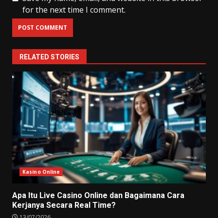
for the next time I comment.
RELATED STORIES
Kasino Online
Apa Itu Live Casino Online dan Bagaimana Cara
Kerjanya Secara Real Time?
13/07/2026