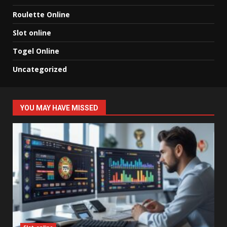
Roulette Online
Slot online
Togel Online
Uncategorized
YOU MAY HAVE MISSED