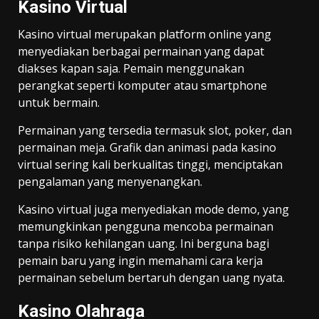
Kasino Virtual
Kasino virtual merupakan platform online yang
menyediakan berbagai permainan yang dapat
diakses kapan saja. Pemain menggunakan
perangkat seperti komputer atau smartphone
untuk bermain.
Permainan yang tersedia termasuk slot, poker, dan
permainan meja. Grafik dan animasi pada kasino
virtual sering kali berkualitas tinggi, menciptakan
pengalaman yang menyenangkan.
Kasino virtual juga menyediakan mode demo, yang
memungkinkan pengguna mencoba permainan
tanpa risiko kehilangan uang. Ini berguna bagi
pemain baru yang ingin memahami cara kerja
permainan sebelum bertaruh dengan uang nyata.
Kasino Olahraga