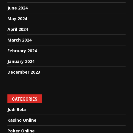
June 2024
May 2024
April 2024
March 2024
February 2024
January 2024
December 2023
CATEGORIES
Judi Bola
Kasino Online
Poker Online