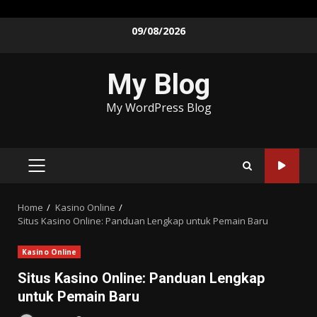
Skip
09/08/2026
to
content
My Blog
My WordPress Blog
PRIMARY
MENU
Home
Kasino Online
Situs Kasino Online: Panduan Lengkap untuk Pemain Baru
Kasino Online
Situs Kasino Online: Panduan Lengkap
untuk Pemain Baru