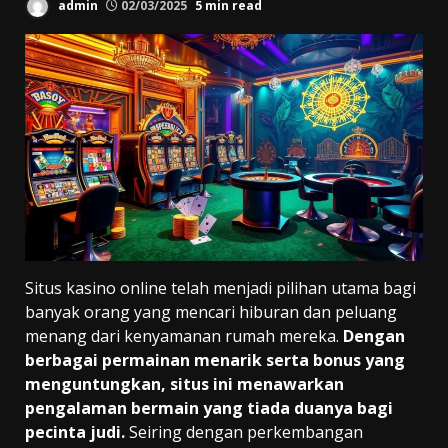
admin
02/03/2025
5 min read
Situs kasino online telah menjadi pilihan utama bagi
banyak orang yang mencari hiburan dan peluang
menang dari kenyamanan rumah mereka.
Dengan
berbagai permainan menarik serta bonus yang
menguntungkan, situs ini menawarkan
pengalaman bermain yang tiada duanya bagi
pecinta judi.
Seiring dengan perkembangan