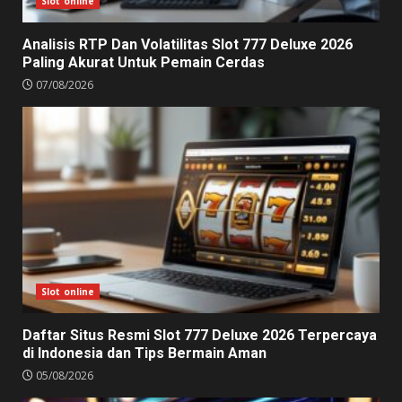
Slot online
Analisis RTP Dan Volatilitas Slot 777 Deluxe 2026
Paling Akurat Untuk Pemain Cerdas
07/08/2026
Slot online
Daftar Situs Resmi Slot 777 Deluxe 2026 Terpercaya
di Indonesia dan Tips Bermain Aman
05/08/2026