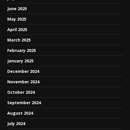
June 2025
May 2025
April 2025
March 2025
February 2025
January 2025
December 2024
November 2024
October 2024
September 2024
August 2024
July 2024