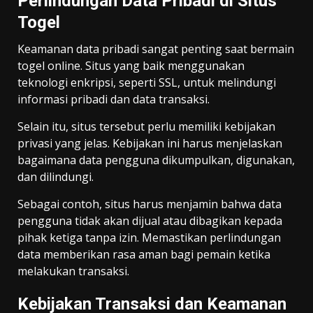
Perlindungan Data Pribadi di Situs
Togel
Keamanan data pribadi sangat penting saat bermain
togel online. Situs yang baik menggunakan
teknologi enkripsi, seperti SSL, untuk melindungi
informasi pribadi dan data transaksi.
Selain itu, situs tersebut perlu memiliki kebijakan
privasi yang jelas. Kebijakan ini harus menjelaskan
bagaimana data pengguna dikumpulkan, digunakan,
dan dilindungi.
Sebagai contoh, situs harus menjamin bahwa data
pengguna tidak akan dijual atau dibagikan kepada
pihak ketiga tanpa izin. Memastikan perlindungan
data memberikan rasa aman bagi pemain ketika
melakukan transaksi.
Kebijakan Transaksi dan Keamanan