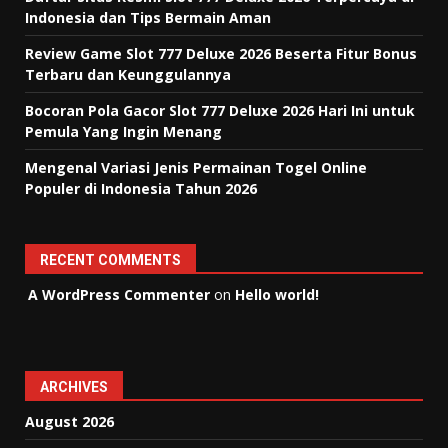
Indonesia dan Tips Bermain Aman
Review Game Slot 777 Deluxe 2026 Beserta Fitur Bonus
Terbaru dan Keunggulannya
Bocoran Pola Gacor Slot 777 Deluxe 2026 Hari Ini untuk
Pemula Yang Ingin Menang
Mengenal Variasi Jenis Permainan Togel Online
Populer di Indonesia Tahun 2026
RECENT COMMENTS
A WordPress Commenter
on
Hello world!
ARCHIVES
August 2026