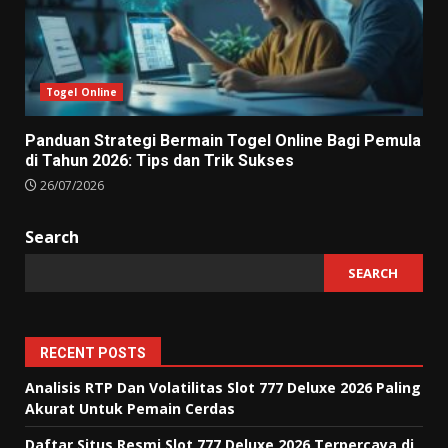
Togel Online
Panduan Strategi Bermain Togel Online Bagi Pemula
di Tahun 2026: Tips dan Trik Sukses
26/07/2026
Search
SEARCH
RECENT POSTS
Analisis RTP Dan Volatilitas Slot 777 Deluxe 2026 Paling
Akurat Untuk Pemain Cerdas
Daftar Situs Resmi Slot 777 Deluxe 2026 Terpercaya di