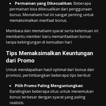
Permainan yang Dikecualikan
: Beberapa
permainan bisa dikecualikan dari penggunaan
bonus. Memahami hal ini sangat penting untuk
memaksimalkan manfaat bonus.
Membaca dan memahami syarat serta ketentuan ini
membantu member baru memanfaatkan bonus
tanpa kebingungan di kemudian hari.
Tips Memaksimalkan Keuntungan
dari Promo
Untuk mendapatkan hasil optimal dari bonus dan
promosi, pertimbangkan beberapa tips berikut:
Pilih Promo Paling Menguntungkan
:
Bandingkan beberapa situs untuk menemukan
bonus terbesar dengan syarat yang paling
realistis.