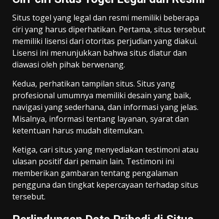
Situs togel yang legal dan resmi memiliki beberapa
ciri yang harus diperhatikan. Pertama, situs tersebut
memiliki lisensi dari otoritas perjudian yang diakui.
Lisensi ini menunjukkan bahwa situs diatur dan
diawasi oleh pihak berwenang.
Kedua, perhatikan tampilan situs. Situs yang
profesional umumnya memiliki desain yang baik,
navigasi yang sederhana, dan informasi yang jelas.
Misalnya, informasi tentang layanan, syarat dan
ketentuan harus mudah ditemukan.
Ketiga, cari situs yang menyediakan testimoni atau
ulasan positif dari pemain lain. Testimoni ini
memberikan gambaran tentang pengalaman
pengguna dan tingkat kepercayaan terhadap situs
tersebut.