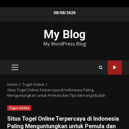
Skip
08/08/2026
to
content
My Blog
My WordPress Blog
PRIMARY
MENU
Home
Togel Online
Situs Togel Online Terpercaya di Indonesia Paling
Menguntungkan untuk Pemula dan Tips Menang Mudah
Togel Online
Situs Togel Online Terpercaya di Indonesia
Paling Menguntungkan untuk Pemula dan