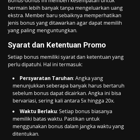
Bonus-bonus ini memberi kesempatan untuk
bermain lebih banyak tanpa mengeluarkan uang
ekstra. Member baru sebaiknya memperhatikan
jenis bonus yang ditawarkan agar dapat memilih
yang paling menguntungkan.
Syarat dan Ketentuan Promo
Setiap bonus memiliki syarat dan ketentuan yang
perlu dipatuhi. Hal ini termasuk:
Persyaratan Taruhan
: Angka yang
menunjukkan seberapa banyak harus bertaruh
sebelum bonus dapat dicairkan. Angka ini bisa
bervariasi, sering kali antara 5x hingga 20x.
Waktu Berlaku
: Setiap bonus biasanya
memiliki batas waktu. Pastikan untuk
menggunakan bonus dalam jangka waktu yang
ditentukan.