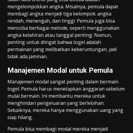
mengelompokkan angka. Misalnya, pemula dapat
membagi angka menjadi tiga kelompok: angka
rendah, menengah, dan tinggi. Pemula juga bisa
mencoba berbagai metode, seperti menggunakan
angka kelahiran atau tanggal penting. Namun,
penting untuk diingat bahwa togel adalah
permainan yang melibatkan keberuntungan, jadi
tidak ada jaminan.
Manajemen Modal untuk Pemula
Manajemen modal sangat penting dalam bermain
togel. Pemula harus menetapkan anggaran sebelum
mulai bermain. Ini membantu mereka untuk
menghindari pengeluaran yang berlebihan.
Sebaiknya, mereka hanya menggunakan uang yang
siap hilang.
Pemula bisa membagi modal mereka menjadi