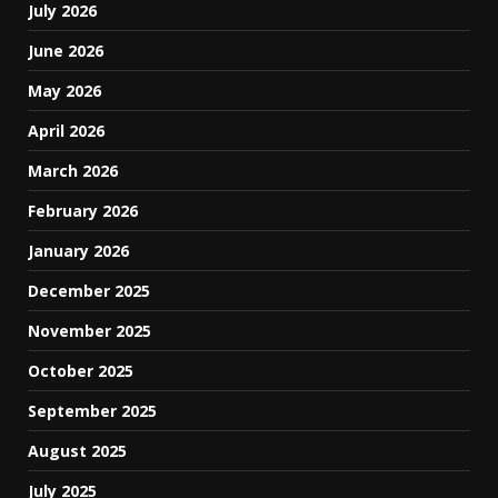
July 2026
June 2026
May 2026
April 2026
March 2026
February 2026
January 2026
December 2025
November 2025
October 2025
September 2025
August 2025
July 2025