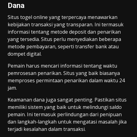
Dana
Situs togel online yang terpercaya menawarkan
kebijakan transaksi yang transparan. Ini termasuk
informasi tentang metode deposit dan penarikan
yang tersedia. Situs perlu menyediakan beberapa
metode pembayaran, seperti transfer bank atau
dompet digital.
Pemain harus mencari informasi tentang waktu
pemrosesan penarikan. Situs yang baik biasanya
memproses permintaan penarikan dalam waktu 24
jam.
Keamanan dana juga sangat penting. Pastikan situs
memiliki sistem yang baik untuk melindungi saldo
pemain. Ini termasuk perlindungan dari penipuan
dan langkah-langkah untuk mengatasi masalah jika
terjadi kesalahan dalam transaksi.