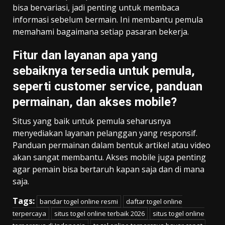
bisa bervariasi, jadi penting untuk membaca
informasi sebelum bermain. Ini membantu pemula
memahami bagaimana setiap pasaran bekerja.
Fitur dan layanan apa yang
sebaiknya tersedia untuk pemula,
seperti customer service, panduan
permainan, dan akses mobile?
Situs yang baik untuk pemula seharusnya
menyediakan layanan pelanggan yang responsif.
Panduan permainan dalam bentuk artikel atau video
akan sangat membantu. Akses mobile juga penting
agar pemain bisa bertaruh kapan saja dan di mana
saja.
Tags:
bandar togel online resmi
daftar togel online
terpercaya
situs togel online terbaik 2026
situs togel online