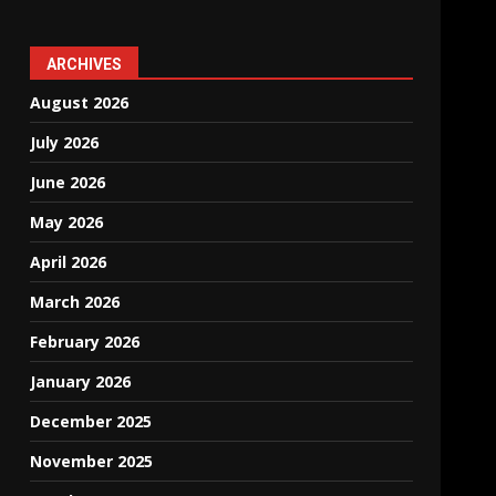
ARCHIVES
August 2026
July 2026
June 2026
May 2026
April 2026
March 2026
February 2026
January 2026
December 2025
November 2025