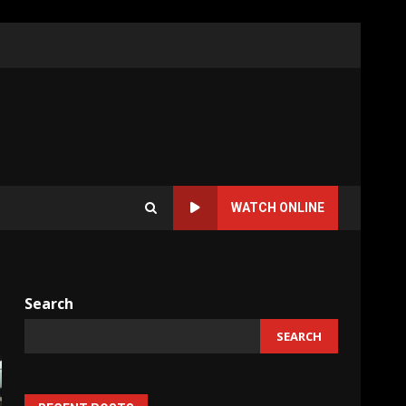
WATCH ONLINE
Search
SEARCH