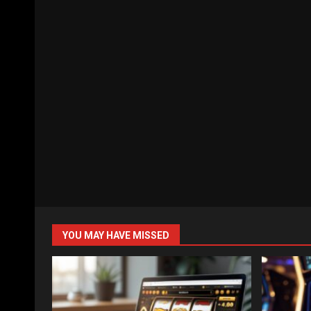
YOU MAY HAVE MISSED