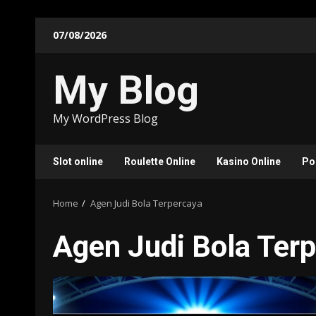
Skip
07/08/2026
to
content
My Blog
My WordPress Blog
Slot online
Roulette Online
Kasino Online
Po
Home
Agen Judi Bola Terpercaya
Agen Judi Bola Ter