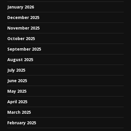
January 2026
December 2025
November 2025
October 2025
September 2025
August 2025
July 2025
June 2025
May 2025
April 2025
March 2025
February 2025