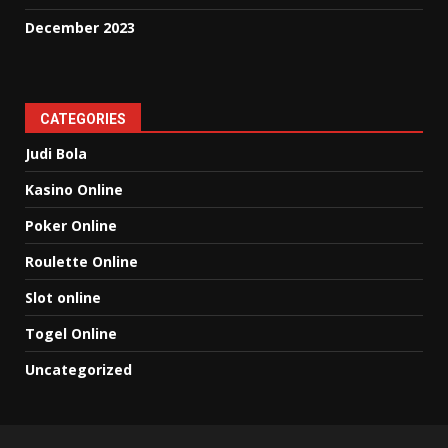
December 2023
CATEGORIES
Judi Bola
Kasino Online
Poker Online
Roulette Online
Slot online
Togel Online
Uncategorized