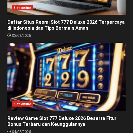
Slot online
Daftar Situs Resmi Slot 777 Deluxe 2026 Terpercaya
di Indonesia dan Tips Bermain Aman
05/08/2026
Slot online
Review Game Slot 777 Deluxe 2026 Beserta Fitur
Bonus Terbaru dan Keunggulannya
04/08/2026