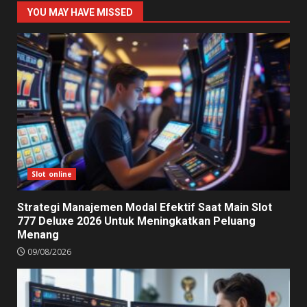
YOU MAY HAVE MISSED
Slot online
Strategi Manajemen Modal Efektif Saat Main Slot
777 Deluxe 2026 Untuk Meningkatkan Peluang
Menang
09/08/2026