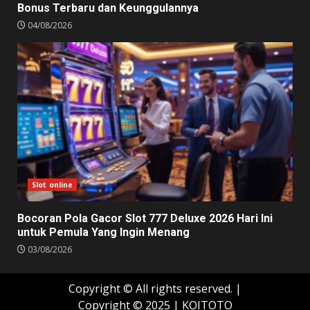
Bonus Terbaru dan Keunggulannya
04/08/2026
Slot online
Bocoran Pola Gacor Slot 777 Deluxe 2026 Hari Ini
untuk Pemula Yang Ingin Menang
03/08/2026
Copyright © All rights reserved.
|
Copyright © 2025 |
KOITOTO