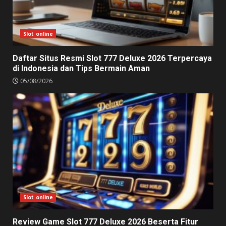
Slot online
Daftar Situs Resmi Slot 777 Deluxe 2026 Terpercaya
di Indonesia dan Tips Bermain Aman
05/08/2026
Slot online
Review Game Slot 777 Deluxe 2026 Beserta Fitur