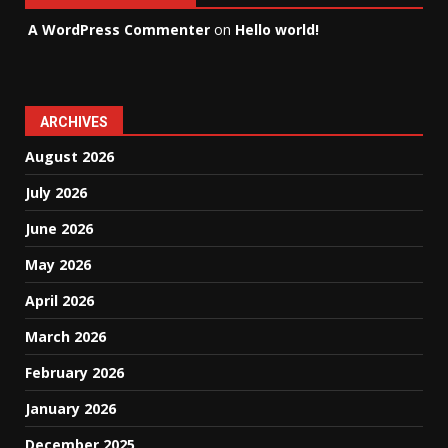
A WordPress Commenter
on
Hello world!
ARCHIVES
August 2026
July 2026
June 2026
May 2026
April 2026
March 2026
February 2026
January 2026
December 2025