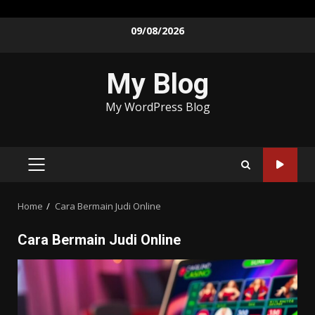
Skip
09/08/2026
to
content
My Blog
My WordPress Blog
PRIMARY
MENU
Home
Cara Bermain Judi Online
Cara Bermain Judi Online