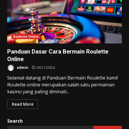
Roulette Online
Panduan Dasar Cara Bermain Roulette
Online
admin
26/11/2024
Selamat datang di Panduan Bermain Roulette kami!
Roulette online merupakan salah satu permainan
kasino yang paling diminati...
Read More
Search