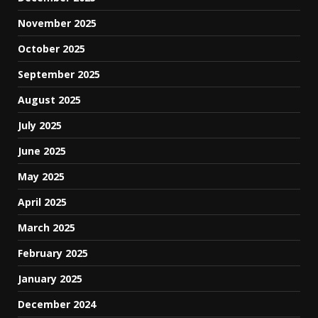
November 2025
October 2025
September 2025
August 2025
July 2025
June 2025
May 2025
April 2025
March 2025
February 2025
January 2025
December 2024