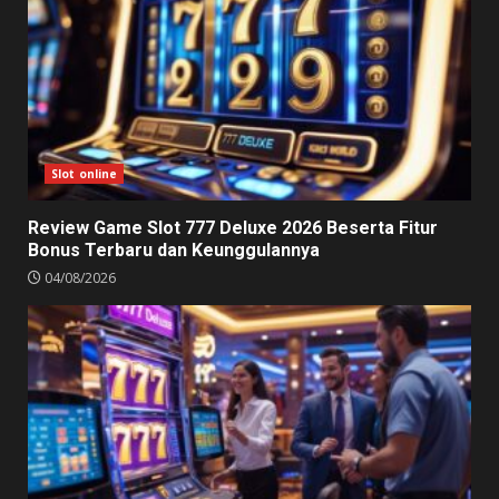
Slot online
Review Game Slot 777 Deluxe 2026 Beserta Fitur
Bonus Terbaru dan Keunggulannya
04/08/2026