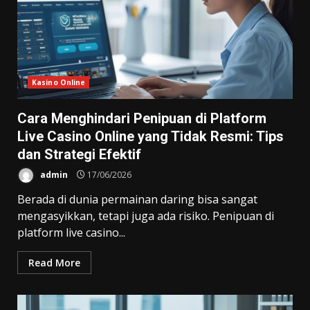
Kasino Online
Cara Menghindari Penipuan di Platform
Live Casino Online yang Tidak Resmi: Tips
dan Strategi Efektif
admin
17/06/2026
Berada di dunia permainan daring bisa sangat
mengasyikkan, tetapi juga ada risiko. Penipuan di
platform live casino...
Read More