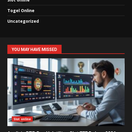
Togel Online
Uncategorized
YOU MAY HAVE MISSED
Slot online