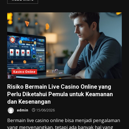
Kasino Online
Risiko Bermain Live Casino Online yang
Perlu Diketahui Pemula untuk Keamanan
dan Kesenangan
admin
15/06/2026
Bermain live casino online bisa menjadi pengalaman
yang menyenangkan, tetapi ada banyak hal yang