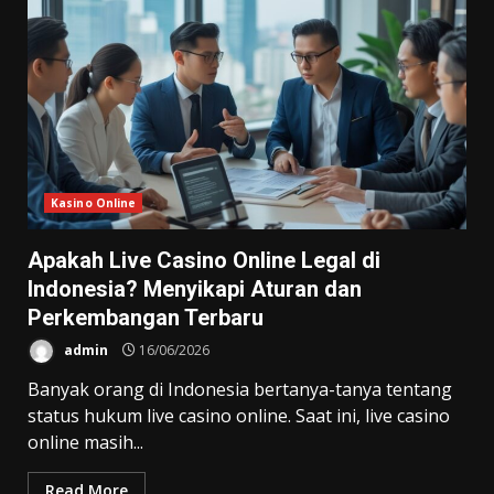
Kasino Online
Apakah Live Casino Online Legal di
Indonesia? Menyikapi Aturan dan
Perkembangan Terbaru
admin
16/06/2026
Banyak orang di Indonesia bertanya-tanya tentang
status hukum live casino online. Saat ini, live casino
online masih...
Read More