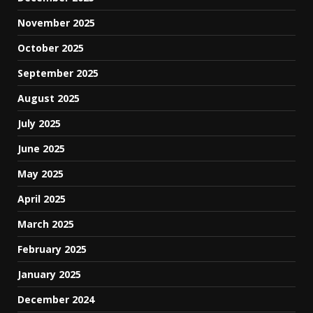
November 2025
October 2025
September 2025
August 2025
July 2025
June 2025
May 2025
April 2025
March 2025
February 2025
January 2025
December 2024