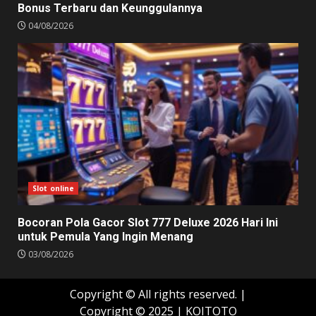
Bonus Terbaru dan Keunggulannya
04/08/2026
Slot online
Bocoran Pola Gacor Slot 777 Deluxe 2026 Hari Ini
untuk Pemula Yang Ingin Menang
03/08/2026
Copyright © All rights reserved.
|
Copyright © 2025 |
KOITOTO