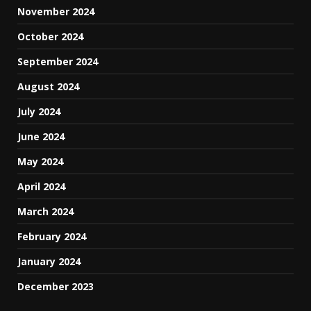
November 2024
October 2024
September 2024
August 2024
July 2024
June 2024
May 2024
April 2024
March 2024
February 2024
January 2024
December 2023