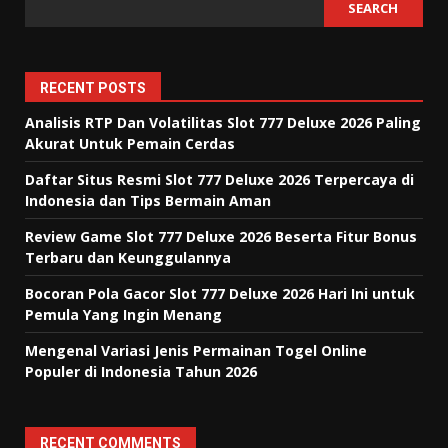
SEARCH
RECENT POSTS
Analisis RTP Dan Volatilitas Slot 777 Deluxe 2026 Paling
Akurat Untuk Pemain Cerdas
Daftar Situs Resmi Slot 777 Deluxe 2026 Terpercaya di
Indonesia dan Tips Bermain Aman
Review Game Slot 777 Deluxe 2026 Beserta Fitur Bonus
Terbaru dan Keunggulannya
Bocoran Pola Gacor Slot 777 Deluxe 2026 Hari Ini untuk
Pemula Yang Ingin Menang
Mengenal Variasi Jenis Permainan Togel Online
Populer di Indonesia Tahun 2026
RECENT COMMENTS