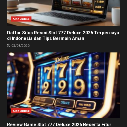
Slot online
Daftar Situs Resmi Slot 777 Deluxe 2026 Terpercaya
di Indonesia dan Tips Bermain Aman
05/08/2026
Slot online
Review Game Slot 777 Deluxe 2026 Beserta Fitur