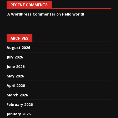
RECENT COMMENTS
A WordPress Commenter
on
Hello world!
ARCHIVES
August 2026
July 2026
June 2026
May 2026
April 2026
March 2026
February 2026
January 2026