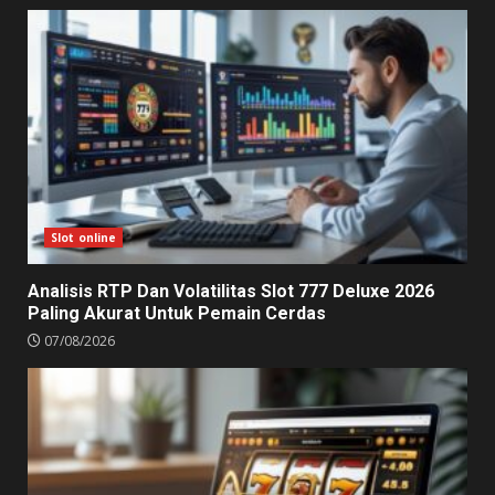
Slot online
Analisis RTP Dan Volatilitas Slot 777 Deluxe 2026
Paling Akurat Untuk Pemain Cerdas
07/08/2026