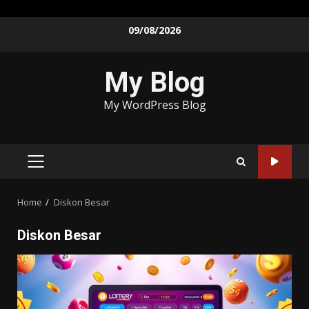
Skip
09/08/2026
to
content
My Blog
My WordPress Blog
PRIMARY
MENU
Home
Diskon Besar
Diskon Besar