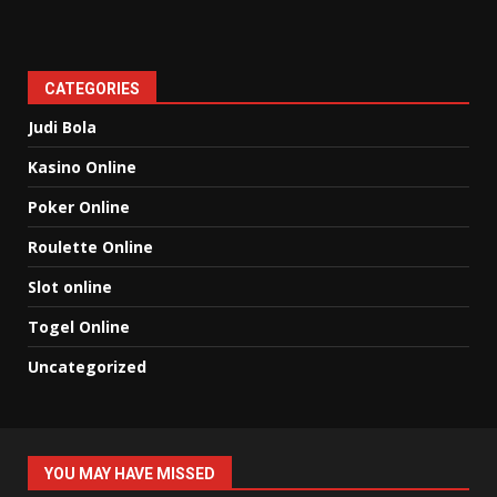
CATEGORIES
Judi Bola
Kasino Online
Poker Online
Roulette Online
Slot online
Togel Online
Uncategorized
YOU MAY HAVE MISSED