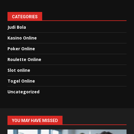
CATEGORIES
Judi Bola
Kasino Online
Poker Online
Roulette Online
Slot online
Togel Online
Uncategorized
YOU MAY HAVE MISSED