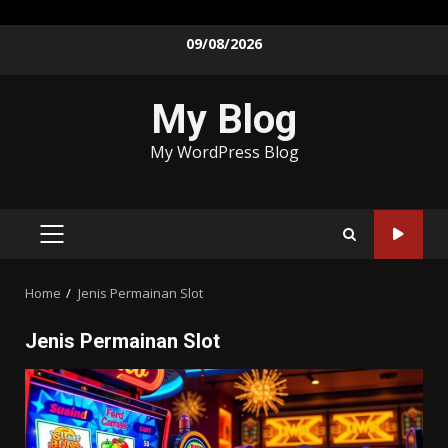
Skip
09/08/2026
to
content
My Blog
My WordPress Blog
PRIMARY
MENU
Home
Jenis Permainan Slot
Jenis Permainan Slot