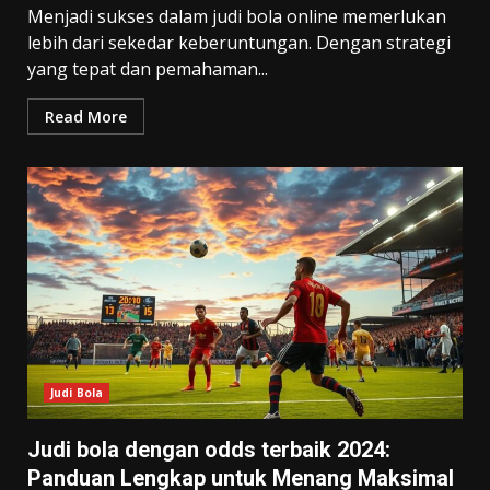
Menjadi sukses dalam judi bola online memerlukan
lebih dari sekedar keberuntungan. Dengan strategi
yang tepat dan pemahaman...
Read More
Judi Bola
Judi bola dengan odds terbaik 2024:
Panduan Lengkap untuk Menang Maksimal