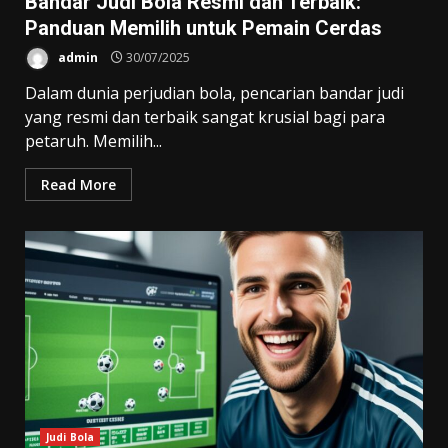
Bandar Judi Bola Resmi dan Terbaik:
Panduan Memilih untuk Pemain Cerdas
admin
30/07/2025
Dalam dunia perjudian bola, pencarian bandar judi
yang resmi dan terbaik sangat krusial bagi para
petaruh. Memilih...
Read More
Judi Bola