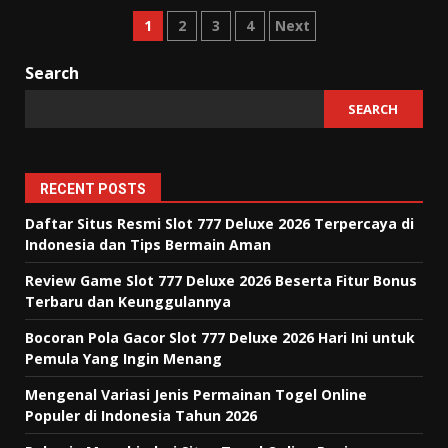
Posts
1
2
3
4
Next
pagination
Search
SEARCH
RECENT POSTS
Daftar Situs Resmi Slot 777 Deluxe 2026 Terpercaya di
Indonesia dan Tips Bermain Aman
Review Game Slot 777 Deluxe 2026 Beserta Fitur Bonus
Terbaru dan Keunggulannya
Bocoran Pola Gacor Slot 777 Deluxe 2026 Hari Ini untuk
Pemula Yang Ingin Menang
Mengenal Variasi Jenis Permainan Togel Online
Populer di Indonesia Tahun 2026