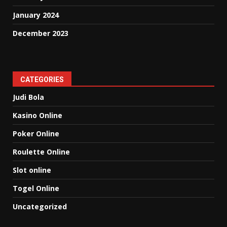
January 2024
December 2023
CATEGORIES
Judi Bola
Kasino Online
Poker Online
Roulette Online
Slot online
Togel Online
Uncategorized