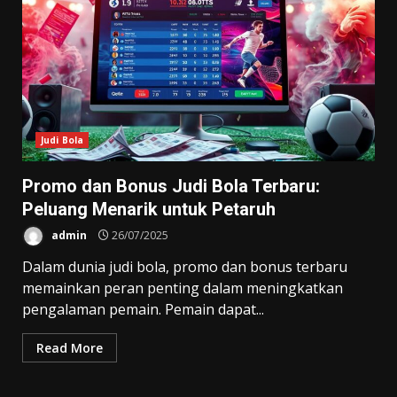
Judi Bola
Promo dan Bonus Judi Bola Terbaru:
Peluang Menarik untuk Petaruh
admin
26/07/2025
Dalam dunia judi bola, promo dan bonus terbaru
memainkan peran penting dalam meningkatkan
pengalaman pemain. Pemain dapat...
Read More