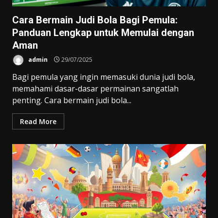
Cara Bermain Judi Bola Bagi Pemula:
Panduan Lengkap untuk Memulai dengan
Aman
admin
29/07/2025
Bagi pemula yang ingin memasuki dunia judi bola,
memahami dasar-dasar permainan sangatlah
penting. Cara bermain judi bola...
Read More