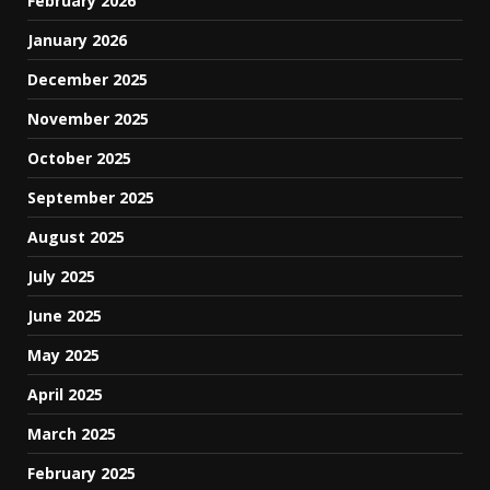
February 2026
January 2026
December 2025
November 2025
October 2025
September 2025
August 2025
July 2025
June 2025
May 2025
April 2025
March 2025
February 2025