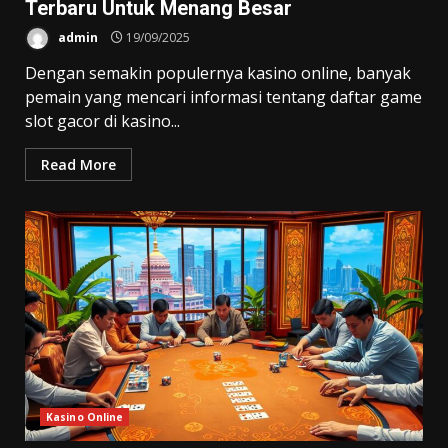
Terbaru Untuk Menang Besar
admin
19/09/2025
Dengan semakin populernya kasino online, banyak
pemain yang mencari informasi tentang daftar game
slot gacor di kasino...
Read More
Kasino Online