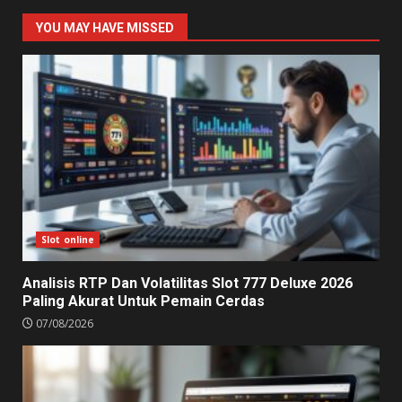
YOU MAY HAVE MISSED
Slot online
Analisis RTP Dan Volatilitas Slot 777 Deluxe 2026
Paling Akurat Untuk Pemain Cerdas
07/08/2026