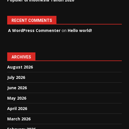
RECENT COMMENTS
A WordPress Commenter
on
Hello world!
ARCHIVES
August 2026
July 2026
June 2026
May 2026
April 2026
March 2026