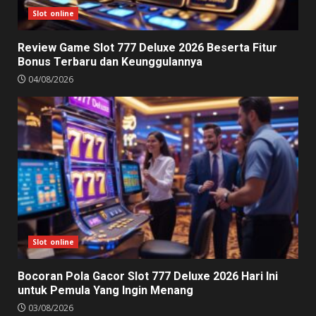
Slot online
Review Game Slot 777 Deluxe 2026 Beserta Fitur
Bonus Terbaru dan Keunggulannya
04/08/2026
Slot online
Bocoran Pola Gacor Slot 777 Deluxe 2026 Hari Ini
untuk Pemula Yang Ingin Menang
03/08/2026