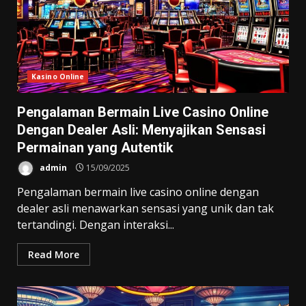
Kasino Online
Pengalaman Bermain Live Casino Online
Dengan Dealer Asli: Menyajikan Sensasi
Permainan yang Autentik
admin
15/09/2025
Pengalaman bermain live casino online dengan
dealer asli menawarkan sensasi yang unik dan tak
tertandingi. Dengan interaksi...
Read More