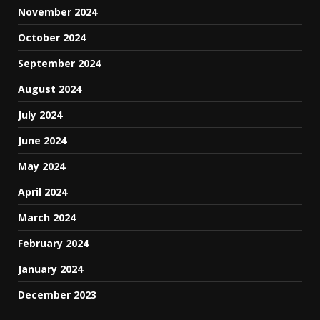
November 2024
October 2024
September 2024
August 2024
July 2024
June 2024
May 2024
April 2024
March 2024
February 2024
January 2024
December 2023