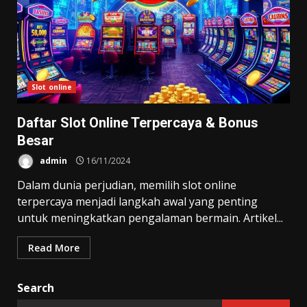
Slot online
Daftar Slot Online Terpercaya & Bonus
Besar
admin
16/11/2024
Dalam dunia perjudian, memilih slot online
terpercaya menjadi langkah awal yang penting
untuk meningkatkan pengalaman bermain. Artikel...
Read More
Search