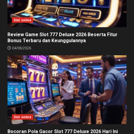
Slot online
Review Game Slot 777 Deluxe 2026 Beserta Fitur
Bonus Terbaru dan Keunggulannya
04/08/2026
Slot online
Bocoran Pola Gacor Slot 777 Deluxe 2026 Hari Ini