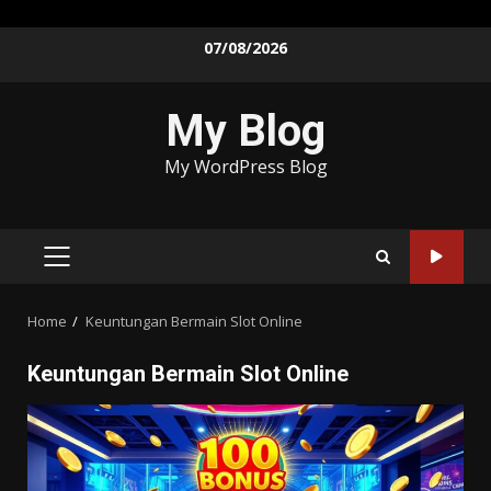
Skip
07/08/2026
to
content
My Blog
My WordPress Blog
PRIMARY
MENU
Home
Keuntungan Bermain Slot Online
Keuntungan Bermain Slot Online