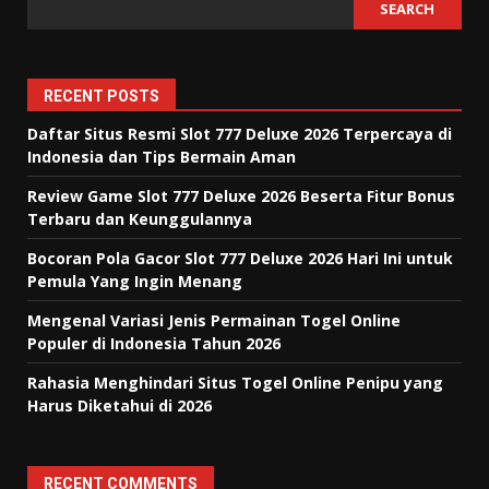
SEARCH
RECENT POSTS
Daftar Situs Resmi Slot 777 Deluxe 2026 Terpercaya di
Indonesia dan Tips Bermain Aman
Review Game Slot 777 Deluxe 2026 Beserta Fitur Bonus
Terbaru dan Keunggulannya
Bocoran Pola Gacor Slot 777 Deluxe 2026 Hari Ini untuk
Pemula Yang Ingin Menang
Mengenal Variasi Jenis Permainan Togel Online
Populer di Indonesia Tahun 2026
Rahasia Menghindari Situs Togel Online Penipu yang
Harus Diketahui di 2026
RECENT COMMENTS