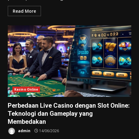
Read More
Kasino Online
Perbedaan Live Casino dengan Slot Online:
Teknologi dan Gameplay yang
Membedakan
admin
14/06/2026