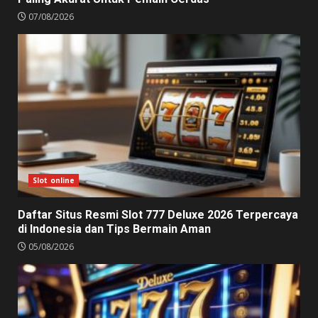
07/08/2026
Slot online
Daftar Situs Resmi Slot 777 Deluxe 2026 Terpercaya
di Indonesia dan Tips Bermain Aman
05/08/2026