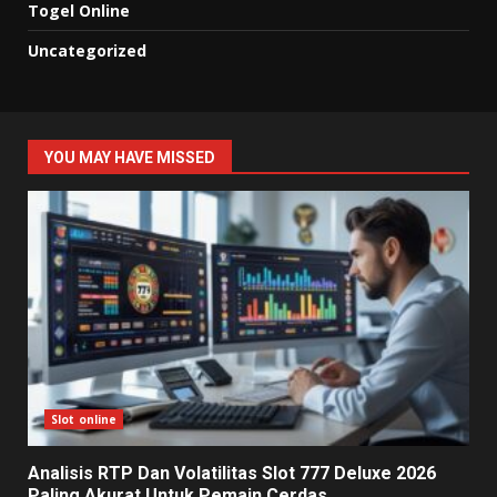
Togel Online
Uncategorized
YOU MAY HAVE MISSED
Slot online
Analisis RTP Dan Volatilitas Slot 777 Deluxe 2026
Paling Akurat Untuk Pemain Cerdas