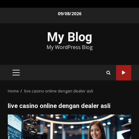
Skip
09/08/2026
to
content
My Blog
My WordPress Blog
PRIMARY
MENU
Home
live casino online dengan dealer asli
live casino online dengan dealer asli