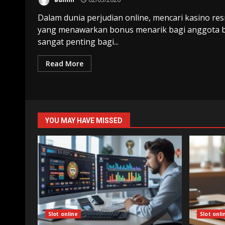
Dalam dunia perjudian online, mencari kasino re
yang menawarkan bonus menarik bagi anggota 
sangat penting bagi...
Read More
YOU MAY HAVE MISSED
Slot online
Slot onli