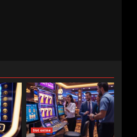
Slot online