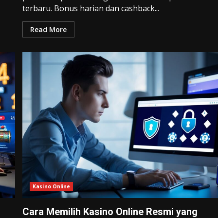
terbaru. Bonus harian dan cashback...
Read More
Kasino Online
Cara Memilih Kasino Online Resmi yang