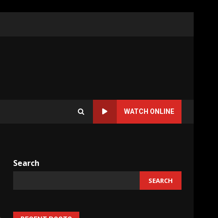
WATCH ONLINE
Search
SEARCH