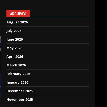
ARCHIVES
August 2026
July 2026
June 2026
May 2026
April 2026
March 2026
February 2026
January 2026
December 2025
November 2025