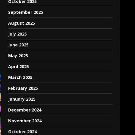
October 2025
September 2025
August 2025
July 2025
June 2025
May 2025
April 2025
March 2025
February 2025
January 2025
December 2024
November 2024
October 2024