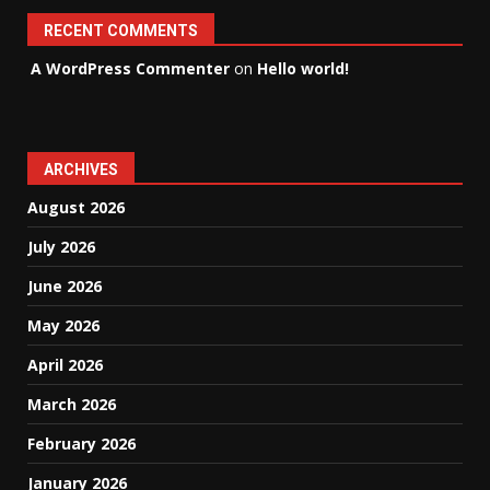
RECENT COMMENTS
A WordPress Commenter
on
Hello world!
ARCHIVES
August 2026
July 2026
June 2026
May 2026
April 2026
March 2026
February 2026
January 2026