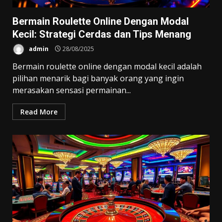
Bermain Roulette Online Dengan Modal
Kecil: Strategi Cerdas dan Tips Menang
admin
28/08/2025
Bermain roulette online dengan modal kecil adalah
pilihan menarik bagi banyak orang yang ingin
merasakan sensasi permainan...
Read More