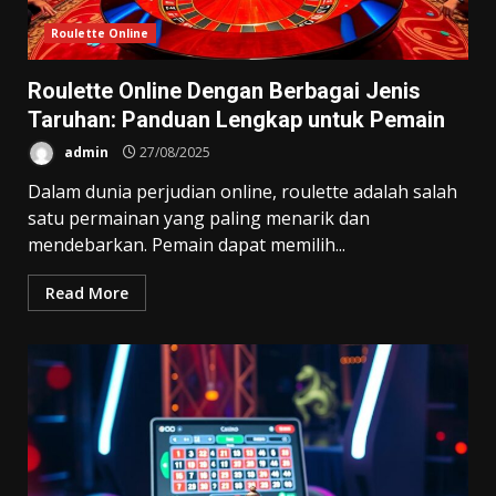
Roulette Online
Roulette Online Dengan Berbagai Jenis
Taruhan: Panduan Lengkap untuk Pemain
admin
27/08/2025
Dalam dunia perjudian online, roulette adalah salah
satu permainan yang paling menarik dan
mendebarkan. Pemain dapat memilih...
Read More