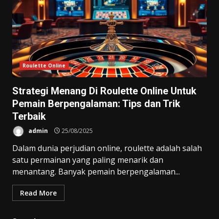
Roulette Online
Strategi Menang Di Roulette Online Untuk
Pemain Berpengalaman: Tips dan Trik
Terbaik
admin
25/08/2025
Dalam dunia perjudian online, roulette adalah salah
satu permainan yang paling menarik dan
menantang. Banyak pemain berpengalaman...
Read More