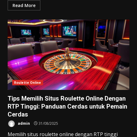
Read More
Roulette Online
Tips Memilih Situs Roulette Online Dengan
RTP Tinggi: Panduan Cerdas untuk Pemain
Cerdas
admin
31/08/2025
Memilih situs roulette online dengan RTP tinggi