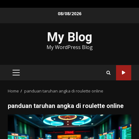
Skip
08/08/2026
to
content
My Blog
My WordPress Blog
PRIMARY
MENU
Home
panduan taruhan angka di roulette online
panduan taruhan angka di roulette online