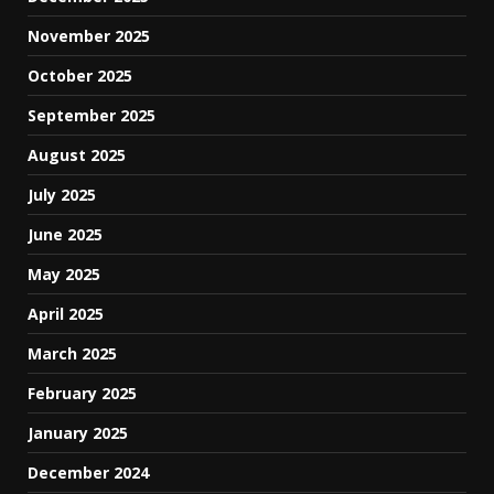
November 2025
October 2025
September 2025
August 2025
July 2025
June 2025
May 2025
April 2025
March 2025
February 2025
January 2025
December 2024