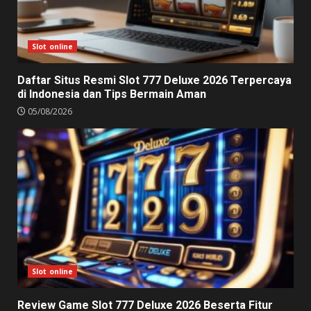
Slot online
Daftar Situs Resmi Slot 777 Deluxe 2026 Terpercaya
di Indonesia dan Tips Bermain Aman
05/08/2026
Slot online
Review Game Slot 777 Deluxe 2026 Beserta Fitur