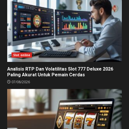
Slot online
Analisis RTP Dan Volatilitas Slot 777 Deluxe 2026
Paling Akurat Untuk Pemain Cerdas
07/08/2026