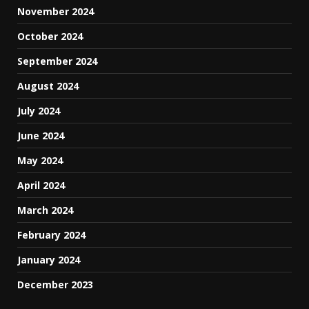
November 2024
October 2024
September 2024
August 2024
July 2024
June 2024
May 2024
April 2024
March 2024
February 2024
January 2024
December 2023