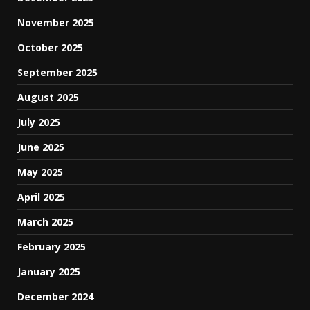
November 2025
October 2025
September 2025
August 2025
July 2025
June 2025
May 2025
April 2025
March 2025
February 2025
January 2025
December 2024