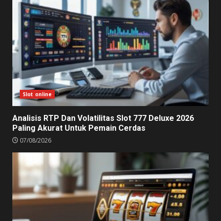
Slot online
Analisis RTP Dan Volatilitas Slot 777 Deluxe 2026
Paling Akurat Untuk Pemain Cerdas
07/08/2026