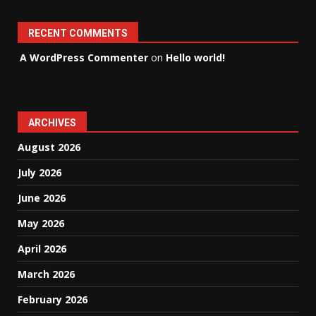
RECENT COMMENTS
A WordPress Commenter
on
Hello world!
ARCHIVES
August 2026
July 2026
June 2026
May 2026
April 2026
March 2026
February 2026