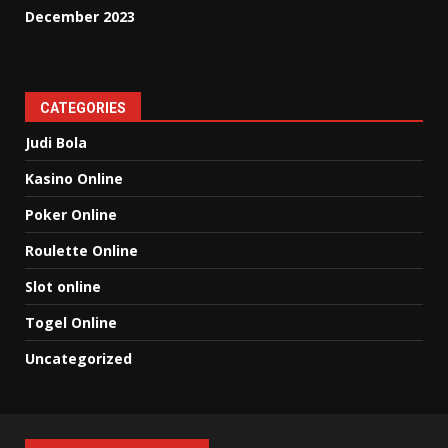
December 2023
CATEGORIES
Judi Bola
Kasino Online
Poker Online
Roulette Online
Slot online
Togel Online
Uncategorized