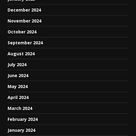
December 2024
November 2024
October 2024
September 2024
August 2024
July 2024
June 2024
May 2024
April 2024
March 2024
February 2024
January 2024