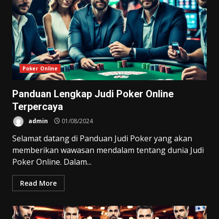
Poker Online
Panduan Lengkap Judi Poker Online
Terpercaya
admin
01/08/2024
Selamat datang di Panduan Judi Poker yang akan
memberikan wawasan mendalam tentang dunia Judi
Poker Online. Dalam...
Read More