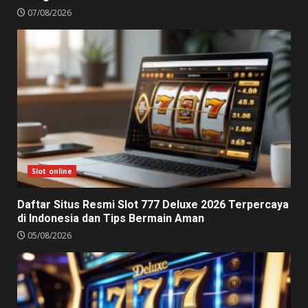
07/08/2026
Slot online
Daftar Situs Resmi Slot 777 Deluxe 2026 Terpercaya
di Indonesia dan Tips Bermain Aman
05/08/2026