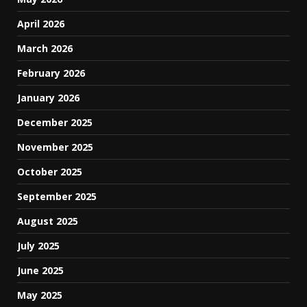
April 2026
March 2026
February 2026
January 2026
December 2025
November 2025
October 2025
September 2025
August 2025
July 2025
June 2025
May 2025