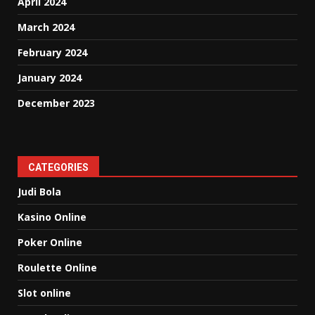
April 2024
March 2024
February 2024
January 2024
December 2023
CATEGORIES
Judi Bola
Kasino Online
Poker Online
Roulette Online
Slot online