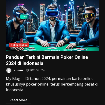
Poker Online
Panduan Terkini Bermain Poker Online
2024 di Indonesia
admin
30/07/2024
My Blog – Di tahun 2024, permainan kartu online,
khususnya poker online, terus berkembang pesat di
Indonesia....
Read More