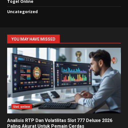
Togel Online
Uncategorized
YOU MAY HAVE MISSED
Slot online
Analisis RTP Dan Volatilitas Slot 777 Deluxe 2026
Paling Akurat Untuk Pemain Cerdas