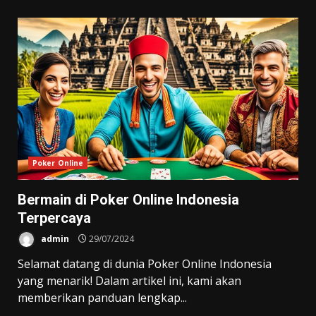
Poker Online
Bermain di Poker Online Indonesia
Terpercaya
admin
29/07/2024
Selamat datang di dunia Poker Online Indonesia
yang menarik! Dalam artikel ini, kami akan
memberikan panduan lengkap...