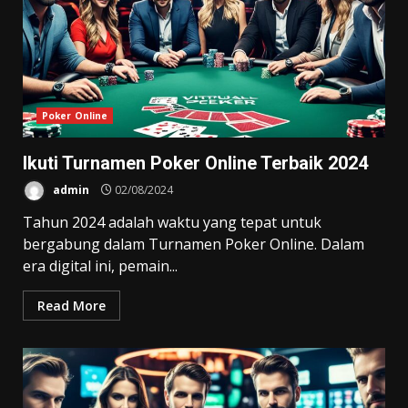
Poker Online
Ikuti Turnamen Poker Online Terbaik 2024
admin
02/08/2024
Tahun 2024 adalah waktu yang tepat untuk
bergabung dalam Turnamen Poker Online. Dalam
era digital ini, pemain...
Read More