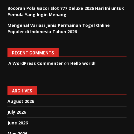
Bocoran Pola Gacor Slot 777 Deluxe 2026 Hari Ini untuk
Pemula Yang Ingin Menang
Mengenal Variasi Jenis Permainan Togel Online
Populer di Indonesia Tahun 2026
RECENT COMMENTS
A WordPress Commenter
on
Hello world!
ARCHIVES
August 2026
July 2026
June 2026
May 2026