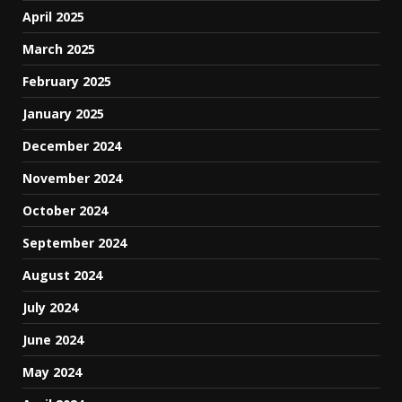
April 2025
March 2025
February 2025
January 2025
December 2024
November 2024
October 2024
September 2024
August 2024
July 2024
June 2024
May 2024