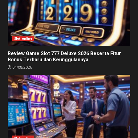
Slot online
Review Game Slot 777 Deluxe 2026 Beserta Fitur
Bonus Terbaru dan Keunggulannya
04/08/2026