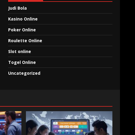
Judi Bola
Kasino Online
Poker Online
Roulette Online
Slot online
Togel Online
Uncategorized