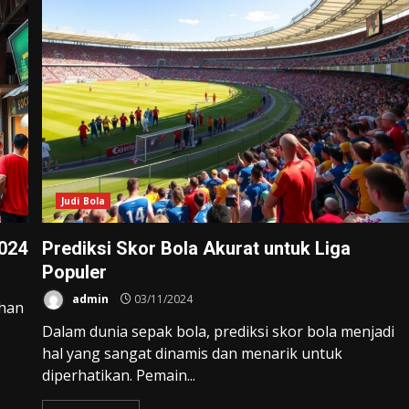
Judi Bola
2024
Prediksi Skor Bola Akurat untuk Liga
Populer
admin
03/11/2024
uhan
Dalam dunia sepak bola, prediksi skor bola menjadi
hal yang sangat dinamis dan menarik untuk
diperhatikan. Pemain...