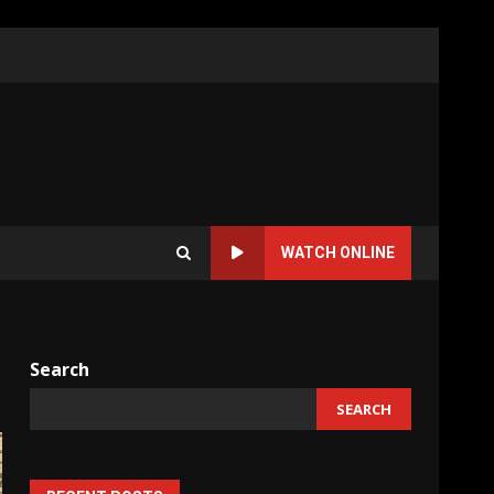
WATCH ONLINE
Search
SEARCH