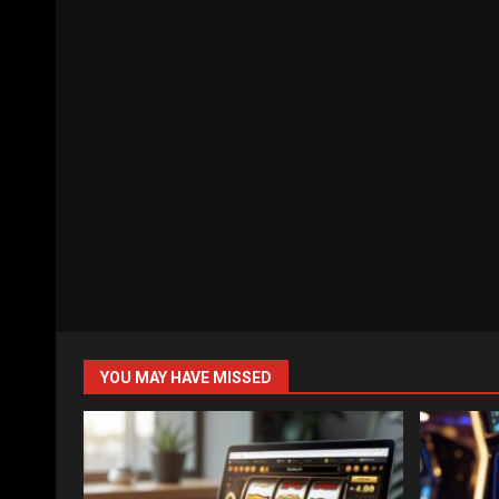
YOU MAY HAVE MISSED