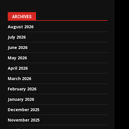
ARCHIVES
August 2026
July 2026
June 2026
May 2026
April 2026
March 2026
February 2026
January 2026
December 2025
November 2025