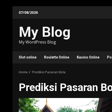
Skip
07/08/2026
to
content
My Blog
My WordPress Blog
Slot online
Roulette Online
Kasino Online
Po
Home
Prediksi Pasaran Bola
Prediksi Pasaran Bo