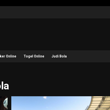
ker Online
Togel Online
Judi Bola
la