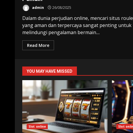
admin
26/08/2025
Dalam dunia perjudian online, mencari situs roule
yang aman dan terpercaya sangat penting untuk
melindungi pengalaman bermain....
Read More
YOU MAY HAVE MISSED
Slot online
Slot onli