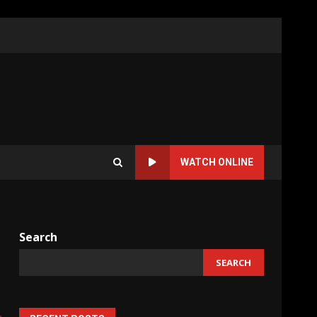
WATCH ONLINE
Search
SEARCH