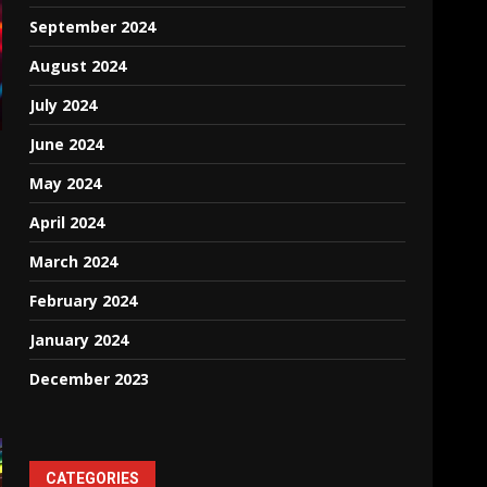
September 2024
August 2024
July 2024
June 2024
May 2024
April 2024
March 2024
February 2024
January 2024
December 2023
CATEGORIES