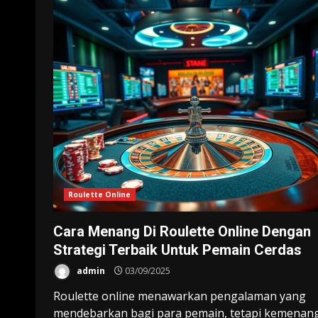
Roulette Online
Cara Menang Di Roulette Online Dengan
Strategi Terbaik Untuk Pemain Cerdas
admin
03/09/2025
Roulette online menawarkan pengalaman yang
mendebarkan bagi para pemain, tetapi kemenan