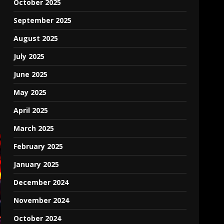
October 2025
September 2025
August 2025
July 2025
June 2025
May 2025
April 2025
March 2025
February 2025
January 2025
December 2024
November 2024
October 2024