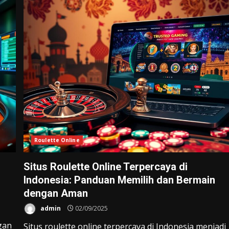
Roulette Online
Situs Roulette Online Terpercaya di
Indonesia: Panduan Memilih dan Bermain
dengan Aman
admin
02/09/2025
gan
Situs roulette online terpercaya di Indonesia menjadi