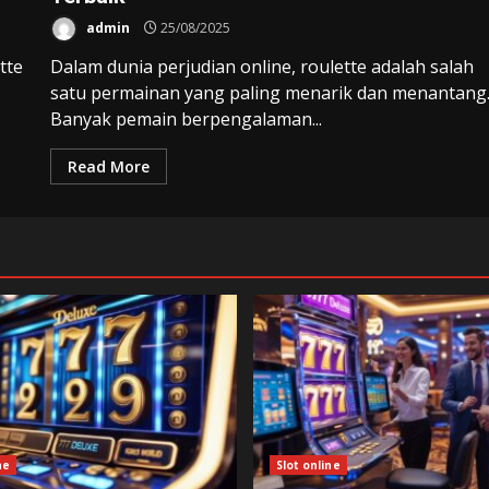
admin
25/08/2025
tte
Dalam dunia perjudian online, roulette adalah salah
satu permainan yang paling menarik dan menantang
Banyak pemain berpengalaman...
Read More
ne
Slot online