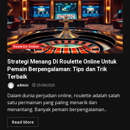
Roulette Online
Strategi Menang Di Roulette Online Untuk
Pemain Berpengalaman: Tips dan Trik
Terbaik
admin
25/08/2025
Dalam dunia perjudian online, roulette adalah salah
satu permainan yang paling menarik dan
menantang. Banyak pemain berpengalaman...
Read More