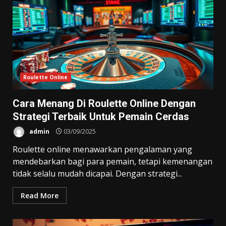
Roulette Online
Cara Menang Di Roulette Online Dengan
Strategi Terbaik Untuk Pemain Cerdas
admin
03/09/2025
Roulette online menawarkan pengalaman yang
mendebarkan bagi para pemain, tetapi kemenangan
tidak selalu mudah dicapai. Dengan strategi...
Read More