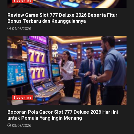
Slot online
Review Game Slot 777 Deluxe 2026 Beserta Fitur
Bonus Terbaru dan Keunggulannya
04/08/2026
Slot online
Bocoran Pola Gacor Slot 777 Deluxe 2026 Hari Ini
untuk Pemula Yang Ingin Menang
03/08/2026