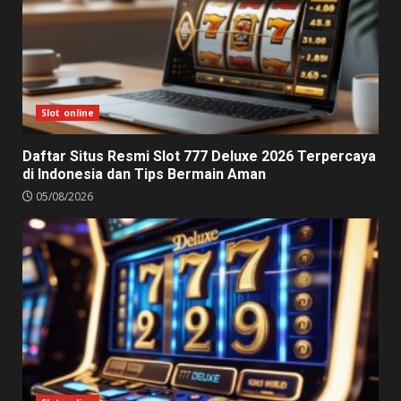
Slot online
Daftar Situs Resmi Slot 777 Deluxe 2026 Terpercaya
di Indonesia dan Tips Bermain Aman
05/08/2026