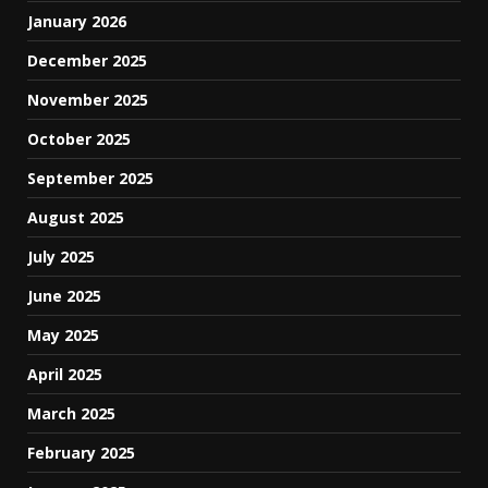
January 2026
December 2025
November 2025
October 2025
September 2025
August 2025
July 2025
June 2025
May 2025
April 2025
March 2025
February 2025