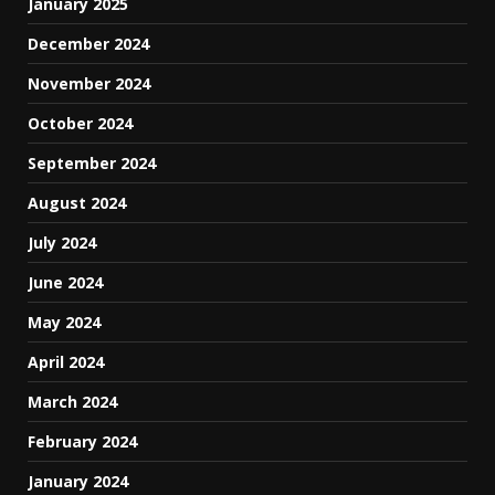
January 2025
December 2024
November 2024
October 2024
September 2024
August 2024
July 2024
June 2024
May 2024
April 2024
March 2024
February 2024
January 2024