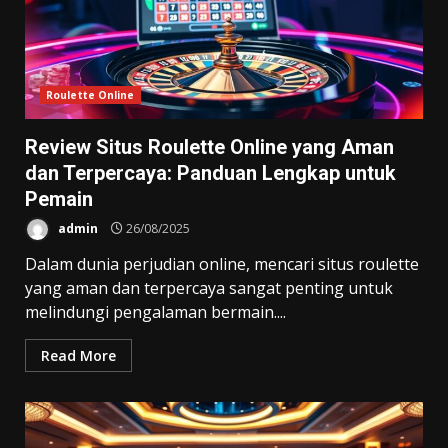
Roulette Online
Review Situs Roulette Online yang Aman
dan Terpercaya: Panduan Lengkap untuk
Pemain
admin
26/08/2025
Dalam dunia perjudian online, mencari situs roulette
yang aman dan terpercaya sangat penting untuk
melindungi pengalaman bermain....
Read More