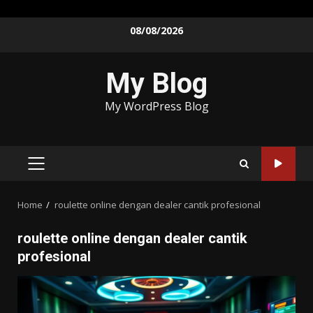
Skip
08/08/2026
to
content
My Blog
My WordPress Blog
PRIMARY
MENU
Home
roulette online dengan dealer cantik profesional
roulette online dengan dealer cantik
profesional