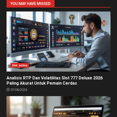
YOU MAY HAVE MISSED
Slot online
Analisis RTP Dan Volatilitas Slot 777 Deluxe 2026
Paling Akurat Untuk Pemain Cerdas
07/08/2026