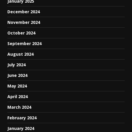
January 2025
December 2024
November 2024
October 2024
September 2024
August 2024
July 2024
June 2024
May 2024
April 2024
March 2024
February 2024
January 2024