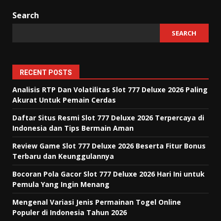
Search
SEARCH
RECENT POSTS
Analisis RTP Dan Volatilitas Slot 777 Deluxe 2026 Paling
Akurat Untuk Pemain Cerdas
Daftar Situs Resmi Slot 777 Deluxe 2026 Terpercaya di
Indonesia dan Tips Bermain Aman
Review Game Slot 777 Deluxe 2026 Beserta Fitur Bonus
Terbaru dan Keunggulannya
Bocoran Pola Gacor Slot 777 Deluxe 2026 Hari Ini untuk
Pemula Yang Ingin Menang
Mengenal Variasi Jenis Permainan Togel Online
Populer di Indonesia Tahun 2026