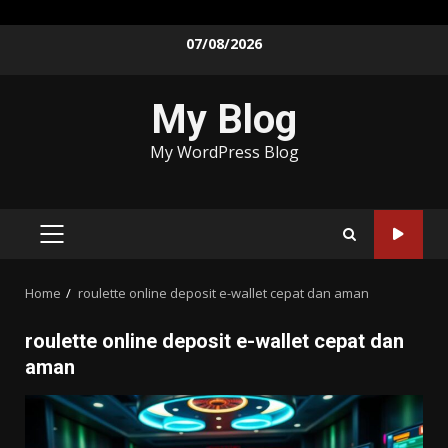
Skip
07/08/2026
to
content
My Blog
My WordPress Blog
PRIMARY
MENU
Home
roulette online deposit e-wallet cepat dan aman
roulette online deposit e-wallet cepat dan
aman