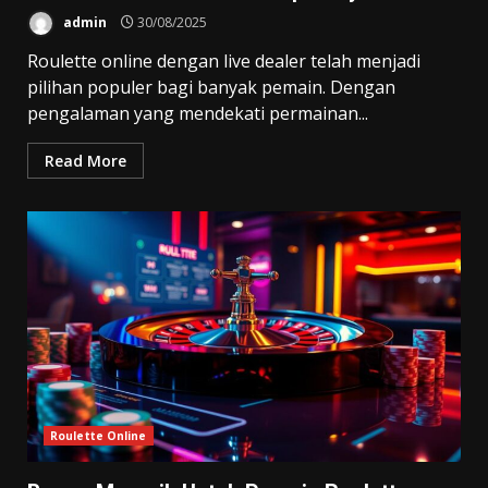
admin
30/08/2025
Roulette online dengan live dealer telah menjadi
pilihan populer bagi banyak pemain. Dengan
pengalaman yang mendekati permainan...
Read More
Roulette Online