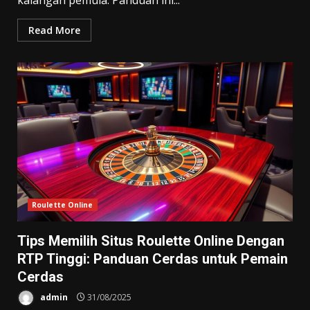
kalangan pemula. Panduan ini...
Read More
Roulette Online
Tips Memilih Situs Roulette Online Dengan
RTP Tinggi: Panduan Cerdas untuk Pemain
Cerdas
admin
31/08/2025