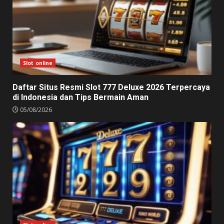
Slot online
Daftar Situs Resmi Slot 777 Deluxe 2026 Terpercaya
di Indonesia dan Tips Bermain Aman
05/08/2026