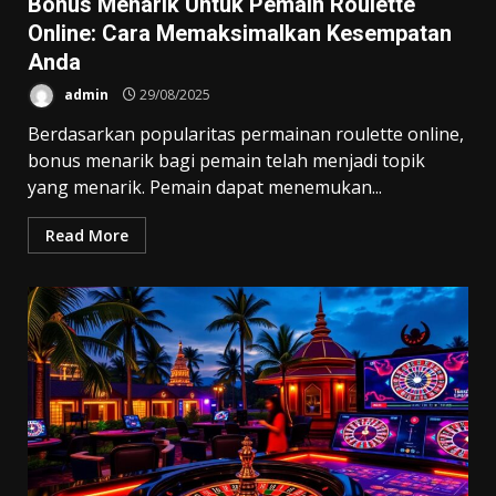
Bonus Menarik Untuk Pemain Roulette
Online: Cara Memaksimalkan Kesempatan
Anda
admin
29/08/2025
Berdasarkan popularitas permainan roulette online,
bonus menarik bagi pemain telah menjadi topik
yang menarik. Pemain dapat menemukan...
Read More