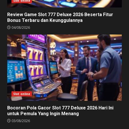
Slot online
Review Game Slot 777 Deluxe 2026 Beserta Fitur
Bonus Terbaru dan Keunggulannya
04/08/2026
Slot online
Bocoran Pola Gacor Slot 777 Deluxe 2026 Hari Ini
untuk Pemula Yang Ingin Menang
03/08/2026